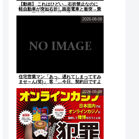
【動画】 これはひどい…右折禁止なのに
軽自動車が突如右折し路面電車と衝突→乗
ってた三人組が車を捨て逃...
2026-08-08
住宅営業マン「あっ、遅れてしまってすみ
ませ～ん(笑)」 客「…今日、契約日ですよ
ね？」→こうなるｗｗ...
2026-08-08