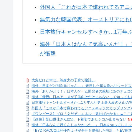
外国人「これが日本で嫌われてるアニ
無気力な韓国代表、オーストリアにも0
日本旅行キャンセルすべきか…1万年
海外「日本人はなんて気高いんだ！」
が衝撃
大変だけど幸せ。等身大の子育て物語。
海外「日本だけ別次元じゃん…」 来日した超大物ハリウッドスタ
海外「ありがとう！」日本人ゲーム開発者の親切にあのチェコ
海外「母親に日本アニメが子供向けだけじゃないって知っても
日本旅行キャンセルすべきか…1万年ぶり史上最大級の火山の
外国人「これが日本で嫌われてるアニメキャラのカップリング
【ワンピース】ゾロ「女だぞ」エネル「見ればわかる」←ここ好
【画像】影山優佳さん(25)、下着姿であたシコが止まらない
N
海外「日本なんて行くんじゃなかった…」 日本を知ってしまった
「BYD RACCOは利便性より安全性を優先した設計」とEV推進