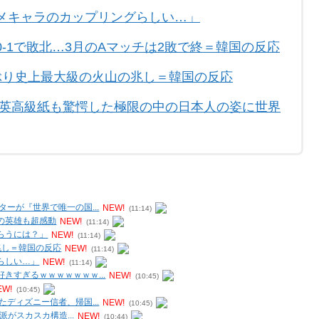
メキャラのカップリングらしい…」
-1で敗北…3月のAマッチは2敗で終＝韓国の反応
ぶり史上最大級の火山の兆し＝韓国の反応
 英高級紙も驚愕した極限の中の日本人の姿に世界
ーが『世界で唯一の国...
NEW!
(11:14)
の英雄も超感動
NEW!
(11:14)
らうには？」
NEW!
(11:14)
兆し＝韓国の反応
NEW!
(11:14)
らしい…」
NEW!
(11:14)
きすぎるｗｗｗｗｗｗｗ...
NEW!
(10:45)
EW!
(10:45)
ディズニー信者、帰国...
NEW!
(10:45)
派がスカスカ構造...
NEW!
(10:44)