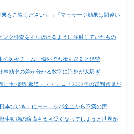
合結果をご覧ください」→「マッサージ効果は間違い
ピング検査をすり抜けるように注射していたもの
本の医療チーム、海外でも凄すぎると絶賛
仕事効率の差が分かる数字に海外が大騒ぎ
に“性接待”報道・・・」→「2002年の審判買収が
『日本びいき』にヨーロッパ全土から不満の声
は野生動物の喧嘩さえ可愛くなってしまうと世界が