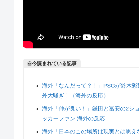
📰
今読まれている記事
海外「なんだって？！」PSGが鈴木
外大騒ぎ！（海外の反応）
海外「仲が良い！」鎌田と冨安の2ショ
ッカーファン 海外の反応
海外「日本のこの場所は現実とは思え