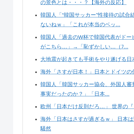
の景色とは・・・？【海外の反応】
韓国人「“韓国サッカー”性接待の試
ないねｗ」「これが本当のベッ...
韓国人「過去のW杯で韓国代表がドー
がこちら…」→「恥ずかしい…（ﾌ...
大地震が起きても手術をやり遂げる日
海外「さすが日本！」日本とドイツの
韓国人「韓国サッカー協会、外国人審判
事実だったのか？」「日本...
欧州「日本だけ反則だろ…」 世界の
海外「日本はさすが過ぎるｗ」 日本
騒然