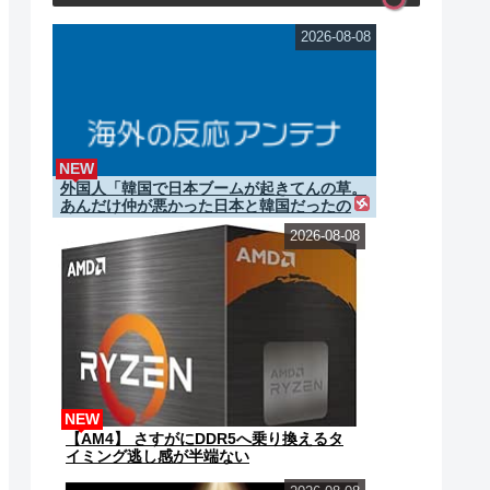
2026-08-08
NEW
外国人「韓国で日本ブームが起きてんの草。
あんだけ仲が悪かった日本と韓国だったの
に・・・」
2026-08-08
NEW
【AM4】 さすがにDDR5へ乗り換えるタ
イミング逃し感が半端ない