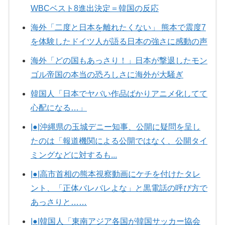
WBCベスト8進出決定＝韓国の反応
海外「二度と日本を離れたくない」 熊本で震度7
を体験したドイツ人が語る日本の強さに感動の声
海外「どの国もあっさり！」日本が撃退したモン
ゴル帝国の本当の恐ろしさに海外が大騒ぎ
韓国人「日本でヤバい作品ばかりアニメ化してて
心配になる…」
|●|沖縄県の玉城デニー知事、公開に疑問を呈し
たのは「報道機関による公開ではなく、公開タイ
ミングなどに対するも...
|●|高市首相の熊本視察動画にケチを付けたタレ
ント、「正体バレバレよな」と黒電話の呼び方で
あっさりと……
|●|韓国人「東南アジア各国が韓国サッカー協会