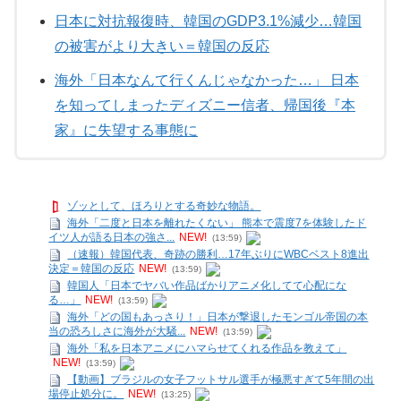
日本に対抗報復時、韓国のGDP3.1%減少…韓国
の被害がより大きい＝韓国の反応
海外「日本なんて行くんじゃなかった…」 日本
を知ってしまったディズニー信者、帰国後『本
家』に失望する事態に
ゾッとして、ほろりとする奇妙な物語。
海外「二度と日本を離れたくない」 熊本で震度7を体験したド
イツ人が語る日本の強さ...
NEW!
(13:59)
（速報）韓国代表、奇跡の勝利…17年ぶりにWBCベスト8進出
決定＝韓国の反応
NEW!
(13:59)
韓国人「日本でヤバい作品ばかりアニメ化してて心配にな
る…」
NEW!
(13:59)
海外「どの国もあっさり！」日本が撃退したモンゴル帝国の本
当の恐ろしさに海外が大騒...
NEW!
(13:59)
海外「私を日本アニメにハマらせてくれる作品を教えて」
NEW!
(13:59)
【動画】ブラジルの女子フットサル選手が極悪すぎて5年間の出
場停止処分に。
NEW!
(13:25)