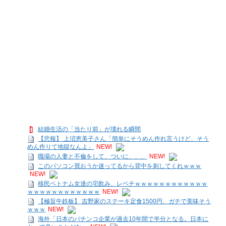
結婚生活の「当たり前」が壊れる瞬間
【悲報】 上沼恵美子さん「簡単にそうめん作れ言うけど、そう
めん作りて地獄なんよ」
NEW!
職場の人妻と不倫をして、ついに、、、
NEW!
このパソコン買おうか迷ってるから背中を刺してくれｗｗｗ
NEW!
移民ベトナム女達の宅飲み、レベチｗｗｗｗｗｗｗｗｗｗｗｗ
ｗｗｗｗｗｗｗｗｗｗｗｗ
NEW!
【極旨牛鉄板】 吉野家のステーキ定食1500円、ガチで美味そう
ｗｗｗ
NEW!
海外「日本のパチンコ企業が過去10年間で半分となる。日本に