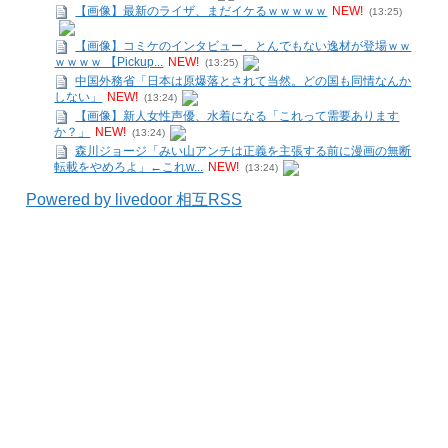
【画像】最新のライザ、まだイケるｗｗｗｗｗ
NEW!
(13:25)
【画像】コミケのインタビュー、とんでもない逸材が登場ｗｗ
ｗｗｗｗ 【Pickup...
NEW!
(13:25)
中国外務省「日本は原爆落とされて当然。どの国も同情なんか
しない」
NEW!
(13:24)
【画像】新人女性声優、水着になる「これって需要あります
か？」
NEW!
(13:24)
森川ジョージ「みい山アンチは正義を主張する前に漫画の無断
転載をやめろよ」←これw...
NEW!
(13:24)
Powered by livedoor 相互RSS