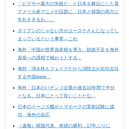
「ピクサー最大の失敗だ」と日本を舞台にした某
アメリカ産アニメが話題に、日本と韓国の両方に
失礼すぎるわ……
ダイアンのじゃない方がユースケさんになってし
まっているという事実←これ
海外「中国が世界資産税を導入。財政不足を海外
資産への課税で補おうとする」
海外「消火栓もフェイクだから消防士が右往左往
する中国www」
海外「日本のパチンコ企業が過去10年間で半分
となる。日本にとって良いことだな」
日本のイージス艦がトマホークの実射試験に成
功 海外の反応
（速報）韓国代表、奇跡の勝利…17年ぶりに