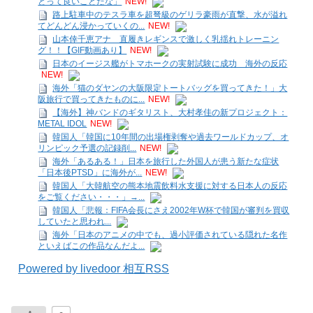
とって良いことだな」
NEW!
路上駐車中のテスラ車を超弩級のゲリラ豪雨が直撃、水が溢れ
てどんどん浸かっていくの...
NEW!
山本倖千恵アナ 直履きレギンスで激しく乳揺れトレーニン
グ！！【GIF動画あり】
NEW!
日本のイージス艦がトマホークの実射試験に成功 海外の反応
NEW!
海外「猫のダヤンの大阪限定トートバッグを買ってきた！」大
阪旅行で買ってきたものに...
NEW!
【海外】神バンドのギタリスト、大村孝佳の新プロジェクト：
METAL IDOL
NEW!
韓国人「韓国に10年間の出場権剥奪や過去ワールドカップ、オ
リンピック予選の記録削...
NEW!
海外「あるある！」日本を旅行した外国人が患う新たな症状
「日本後PTSD」に海外が...
NEW!
韓国人「大韓航空の熊本地震飲料水支援に対する日本人の反応
をご覧ください・・・」→...
韓国人「悲報：FIFA会長にさえ2002年W杯で韓国が審判を買収
していたと思われ...
海外「日本のアニメの中でも、過小評価されている隠れた名作
といえばこの作品なんだよ...
Powered by livedoor 相互RSS