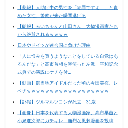
【悲報】人助け中の男性を「犯罪ですよ！」と責
めた女性、警察が来た瞬間逃げる
【朗報】みいちゃんと山田さん、大物漫画家たち
から絶賛されるｗｗｗｗ
日本やドイツが連合国に負けた理由
「人に恨みを買うようなことをしている自覚はあ
るんだな」と高市首相を嘲笑った左派、平和記念
式典での演説にケチを付...
【動画】御当地アイドルだった頃の今田美桜、レ
ベチｗｗｗｗｗｗｗｗｗｗｗｗｗｗｗｗｗｗ
【訃報】ツルマルツヨシが死去 31歳
【画像】日本を代表する大物漫画家、高市早苗と
小泉進次郎にガチギレ 痛烈な風刺漫画を投稿