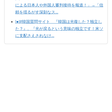
による日本人や外国人審判接待を報道！」→「信
頼を揺るがす深刻なス...
|●|#韓国質問サイト 『韓国は光復した？独立し
た？』、『光が戻るという意味の独立です！米ソ
に支配さえされなけ...