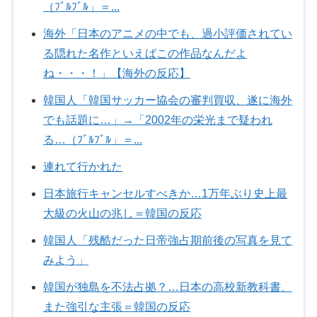
（ﾌﾞﾙﾌﾞﾙ」＝...
海外「日本のアニメの中でも、過小評価されてい
る隠れた名作といえばこの作品なんだよ
ね・・・！」【海外の反応】
韓国人「韓国サッカー協会の審判買収、遂に海外
でも話題に…」→「2002年の栄光まで疑われ
る…（ﾌﾞﾙﾌﾞﾙ」＝...
連れて行かれた
日本旅行キャンセルすべきか…1万年ぶり史上最
大級の火山の兆し＝韓国の反応
韓国人「残酷だった日帝強占期前後の写真を見て
みよう」
韓国が独島を不法占拠？…日本の高校新教科書、
また強引な主張＝韓国の反応