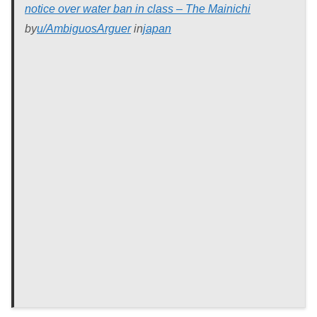
notice over water ban in class – The Mainichi
by
u/AmbiguosArguer
in
japan