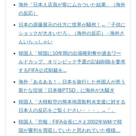
海外「日本人店員が客にムカついた結果」（海外
の反応）
日本の原爆展示の仕方に世界が騒然！←「子供に
ショックが大きいだろ」（海外の反応） - 海外さ
んいらっしゃい
韓国人「韓国に10年間の出場権剥奪や過去ワー
ルドカップ、オリンピック予選の記録削除を要求
するFIFA公式制裁を...
海外「あるある！」日本を旅行した外国人が患う
新たな症状「日本後PTSD」に海外が大騒ぎ
韓国人「大韓航空の熊本地震飲料水支援に対する
日本人の反応をご覧ください・・・」→「」
韓国人「悲報：FIFA会長にさえ2002年W杯で韓
国が審判を買収していたと思われていた模様…