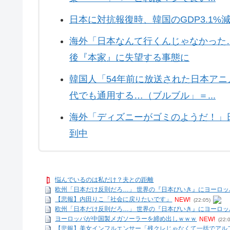
日本に対抗報復時、韓国のGDP3.1
海外「日本なんて行くんじゃなかった
後『本家』に失望する事態に
韓国人「54年前に放送された日本ア
代でも通用する…（ブルブル」＝...
海外「ディズニーがゴミのようだ！」
到中
悩んでいるのは私だけ？夫との距離
欧州「日本だけ反則だろ…」 世界の『日本びいき』にヨーロ
【悲報】内田りこ「社会に戻りたいです」
NEW!
(22:05)
欧州「日本だけ反則だろ…」 世界の『日本びいき』にヨーロ
ヨーロッパが中国製メガソーラーを締め出しｗｗｗ
NEW!
(22:
【悲報】美女インフルエンサー「残クレじゃなくて一括でアルフ