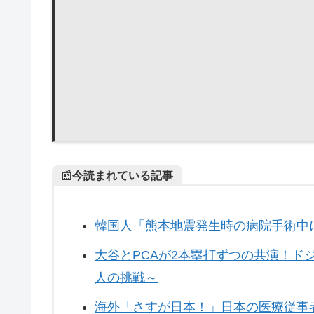
📰
今読まれている記事
韓国人「熊本地震発生時の病院手術中
大谷とPCAが2本塁打ずつの共演！ドジ
人の挑戦～
海外「さすが日本！」日本の医療従事