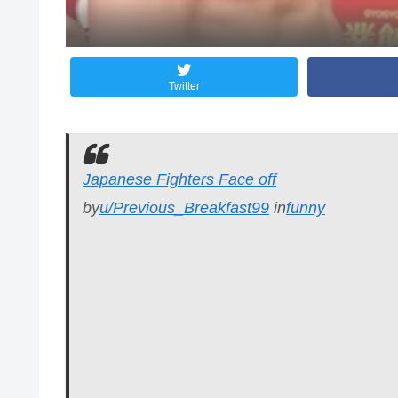
Twitter
Japanese Fighters Face off
by
u/Previous_Breakfast99
in
funny