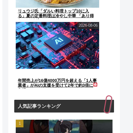
リュウジ氏「ダルい料理トップ10に入
る」夏の定番料理は冷やし中華 「あり得
ないほどダルい」
2026-08-06
年間売上が16億4000万円を超える「1人事
業者」がAIの支援を受けて2年で約3倍に
急増
人気記事ランキング