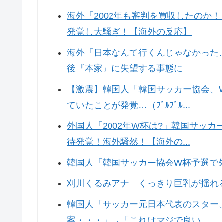
海外「2002年も審判を買収したのか
発覚し大騒ぎ！【海外の反応】
海外「日本なんて行くんじゃなかった
後『本家』に失望する事態に
【激震】韓国人「韓国サッカー協会、
ていたことが発覚…（ﾌﾞﾙﾌﾞﾙ...
外国人「2002年W杯は?」韓国サッ
待発覚！海外騒然！【海外の...
韓国人「韓国サッカー協会W杯予選で
刈川くるみアナ くっきり巨乳が揺れる
韓国人「サッカー元日本代表のスター
案・・・」→「これはマジで良い...