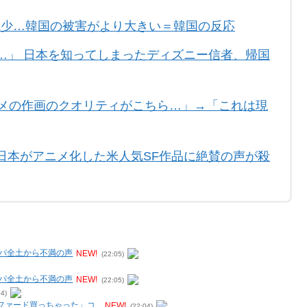
%減少…韓国の被害がより大きい＝韓国の反応
…」 日本を知ってしまったディズニー信者、帰国
ニメの作画のクオリティがこちら…」→「これは現
日本がアニメ化した米人気SF作品に絶賛の声が殺
ッパ全土から不満の声
NEW!
(22:05)
ッパ全土から不満の声
NEW!
(22:05)
04)
ァード買っちゃった」コ...
NEW!
(22:04)