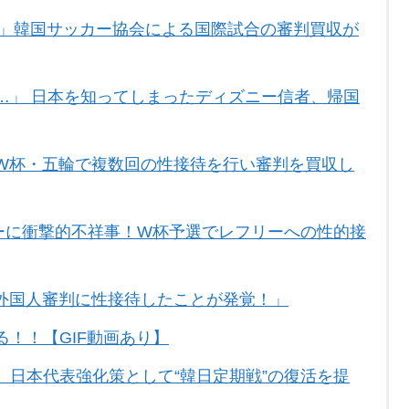
！」韓国サッカー協会による国際試合の審判買収が
…」 日本を知ってしまったディズニー信者、帰国
W杯・五輪で複数回の性接待を行い審判を買収し
カーに衝撃的不祥事！W杯予選でレフリーへの性的接
外国人審判に性接待したことが発覚！」
！！【GIF動画あり】
、日本代表強化策として“韓日定期戦”の復活を提