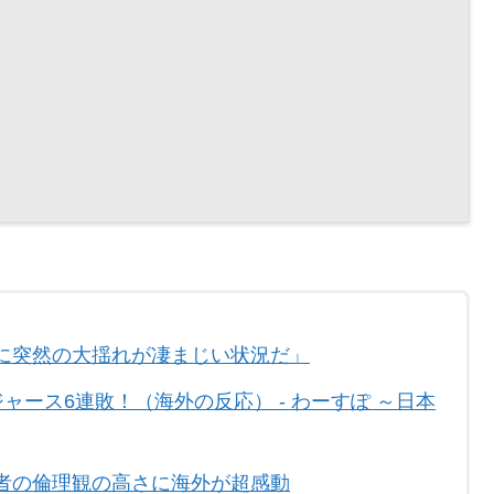
に突然の大揺れが凄まじい状況だ」
ャース6連敗！（海外の反応） - わーすぽ ～日本
者の倫理観の高さに海外が超感動