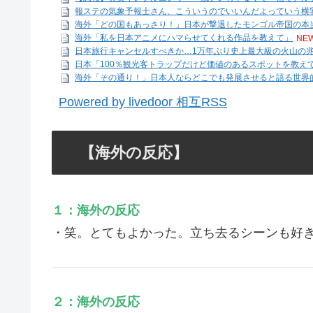
報ステの気象予報士さん、こういうのでいいんだよっていう横
海外「どの国もあっさり！」日本が撃退したモンゴル帝国の本当
海外「私を日本アニメにハマらせてくれる作品を教えて」
NEW
日本旅行キャンセルすべきか…1万年ぶり史上最大級の火山の
日本「100％観光客トラップだけど価値のあるスポットを教え
海外「その通り！」日本人ならどこでも発展させると語る世界
Powered by livedoor 相互RSS
【海外の反応】
１：海外の反応
・笑。とてもよかった。立ち去るシーンも好
２：海外の反応