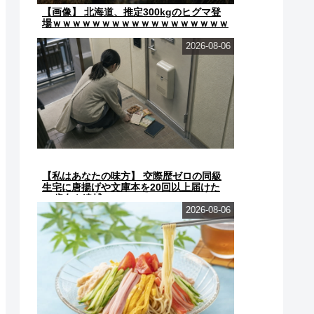
【画像】 北海道、推定300kgのヒグマ登
場ｗｗｗｗｗｗｗｗｗｗｗｗｗｗｗｗｗｗ
ｗｗ
2026-08-06
【私はあなたの味方】 交際歴ゼロの同級
生宅に唐揚げや文庫本を20回以上届けた
24歳女を逮捕
2026-08-06