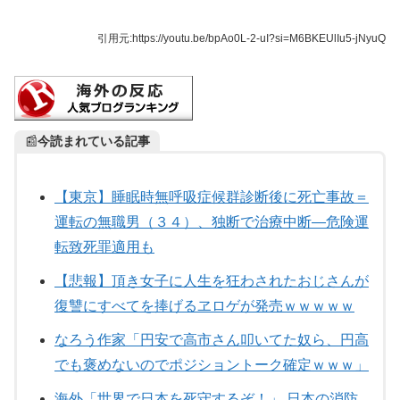
引用元:
https://youtu.be/bpAo0L-2-uI?si=M6BKEUlIu5-jNyuQ
📰
今読まれている記事
【東京】睡眠時無呼吸症候群診断後に死亡事故＝
運転の無職男（３４）、独断で治療中断―危険運
転致死罪適用も
【悲報】頂き女子に人生を狂わされたおじさんが
復讐にすべてを捧げるヱロゲが発売ｗｗｗｗｗ
なろう作家「円安で高市さん叩いてた奴ら、円高
でも褒めないのでポジショントーク確定ｗｗｗ」
海外「世界で日本を死守するぞ！」 日本の消防