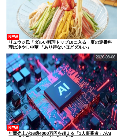
NEW
リュウジ氏「ダルい料理トップ10に入る」夏の定番料
理は冷やし中華 「あり得ないほどダルい」
2026-08-06
NEW
年間売上が16億4000万円を超える「1人事業者」がAI