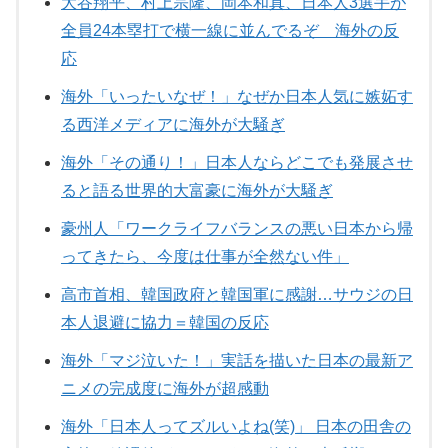
大谷翔平、村上宗隆、岡本和真、日本人3選手が
全員24本塁打で横一線に並んでるぞ 海外の反
応
海外「いったいなぜ！」なぜか日本人気に嫉妬す
る西洋メディアに海外が大騒ぎ
海外「その通り！」日本人ならどこでも発展させ
ると語る世界的大富豪に海外が大騒ぎ
豪州人「ワークライフバランスの悪い日本から帰
ってきたら、今度は仕事が全然ない件」
高市首相、韓国政府と韓国軍に感謝…サウジの日
本人退避に協力＝韓国の反応
海外「マジ泣いた！」実話を描いた日本の最新ア
ニメの完成度に海外が超感動
海外「日本人ってズルいよね(笑)」 日本の田舎の