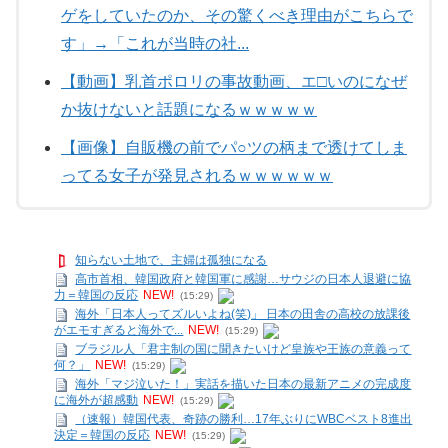
ゲをしていたのか、その驚くべき理由がこちらで
す」→「これが当時の社...
【動画】乳首ポロリの事故動画、エ□いのになぜ
か抜けないと話題になるｗｗｗｗｗ
【画像】自販機の前でパ○ツの柄まで透けてしま
ってる女子が発見されるｗｗｗｗｗｗ
知らない土地で、主婦は孤独になる
高市首相、韓国政府と韓国軍に感謝…サウジの日本人退避に協
力＝韓国の反応
NEW!
(15:29)
海外「日本人ってズルいよね(笑)」 日本の田舎の高校の放課後
がエモすぎると海外で...
NEW!
(15:29)
ブラジル人「君主制の国に聞きたいけど皇族や王族の意義って
何？」
NEW!
(15:29)
海外「マジ泣いた！」実話を描いた日本の最新アニメの完成度
に海外が超感動
NEW!
(15:29)
（速報）韓国代表、奇跡の勝利…17年ぶりにWBCベスト8進出
決定＝韓国の反応
NEW!
(15:29)