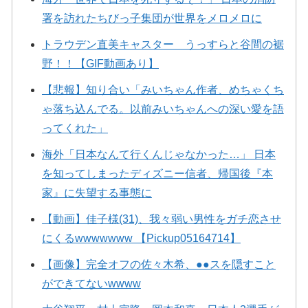
署を訪れたちびっ子集団が世界をメロメロに
トラウデン直美キャスター うっすらと谷間の裾
野！！【GIF動画あり】
【悲報】知り合い「みいちゃん作者、めちゃくち
ゃ落ち込んでる。以前みいちゃんへの深い愛を語
ってくれた」
海外「日本なんて行くんじゃなかった…」 日本
を知ってしまったディズニー信者、帰国後『本
家』に失望する事態に
【動画】佳子様(31)、我々弱い男性をガチ恋させ
にくるwwwwwww 【Pickup05164714】
【画像】完全オフの佐々木希、●●スを隠すこと
ができてないwwww