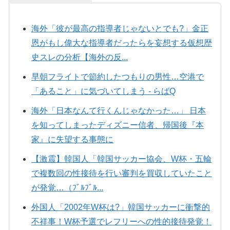
海外「彼が最高の指導者じゃないとでも?」金正
恩がもし偉大な指導者だったらを妄想する仮想歴
史スレの分析【海外の反...
早朝フライトで節約したつもりの男性…空港で
「あること」に気づいてしまう - らばQ
海外「日本なんて行くんじゃなかった…」 日本
を知ってしまったディズニー信者、帰国後『本
家』に失望する事態に
【激震】韓国人「韓国サッカー協会、W杯・五輪
で複数回の性接待を行い審判を買収していたこと
が発覚…（ﾌﾞﾙﾌﾞﾙ...
外国人「2002年W杯は?」韓国サッカーに衝撃的
不祥事！W杯予選でレフリーへの性的接待発覚！