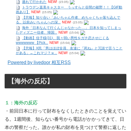
連れて行かれた
NEW!
(15:05)
トラウデン直美キャスター うっすらと谷間の裾野！！【GIF動
画あり】
NEW!
(15:05)
【悲報】知り合い「みいちゃん作者、めちゃくちゃ落ち込んで
る。以前みいちゃんへの深...
NEW!
(15:05)
海外「日本なんて行くんじゃなかった…」 日本を知ってしまっ
たディズニー信者、帰国...
NEW!
(15:04)
【動画】佳子様(31)、我々弱い男性をガチ恋させにくる
wwwwwww 【Pick...
NEW!
(15:04)
【悲報】X民「男はほぼ全員、友達に『死ね』と冗談で言うこと
がある」←これマジ？ｗ...
NEW!
(15:04)
Powered by livedoor 相互RSS
【海外の反応】
１：海外の反応
・前回日本に行って財布をなくしたときのことを覚えてい
る。1週間後、知らない番号から電話がかかってきて、日
本の警察だった。誰かが私の財布を見つけて警察に返した