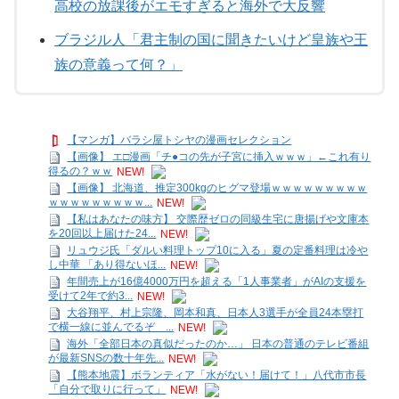
高校の放課後がエモすぎると海外で大反響
ブラジル人「君主制の国に聞きたいけど皇族や王
族の意義って何？」
【マンガ】バラシ屋トシヤの漫画セレクション
【画像】 エ□漫画「チ●コの先が子宮に挿入ｗｗｗ」←これ有り
得るの？ｗｗ
NEW!
【画像】 北海道、推定300kgのヒグマ登場ｗｗｗｗｗｗｗｗｗ
ｗｗｗｗｗｗｗｗｗ...
NEW!
【私はあなたの味方】 交際歴ゼロの同級生宅に唐揚げや文庫本
を20回以上届けた24...
NEW!
リュウジ氏「ダルい料理トップ10に入る」夏の定番料理は冷や
し中華 「あり得ないほ...
NEW!
年間売上が16億4000万円を超える「1人事業者」がAIの支援を
受けて2年で約3...
NEW!
大谷翔平、村上宗隆、岡本和真、日本人3選手が全員24本塁打
で横一線に並んでるぞ ...
NEW!
海外「全部日本の真似だったのか…」 日本の普通のテレビ番組
が最新SNSの数十年先...
NEW!
【熊本地震】ボランティア「水がない！届けて！」八代市市長
「自分で取りに行って」
NEW!