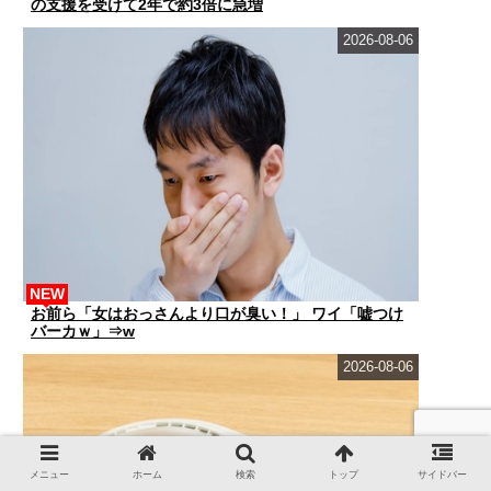
の支援を受けて2年で約3倍に急増
2026-08-06
NEW
お前ら「女はおっさんより口が臭い！」 ワイ「嘘つけ
バーカｗ」⇒w
2026-08-06
メニュー
ホーム
検索
トップ
サイドバー