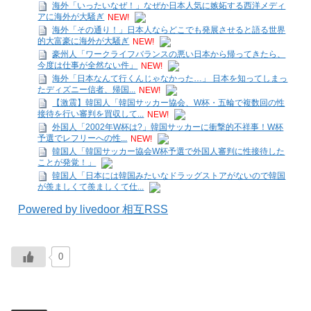
海外「いったいなぜ！」なぜか日本人気に嫉妬する西洋メディ
アに海外が大騒ぎ
NEW!
海外「その通り！」日本人ならどこでも発展させると語る世界
的大富豪に海外が大騒ぎ
NEW!
豪州人「ワークライフバランスの悪い日本から帰ってきたら、
今度は仕事が全然ない件」
NEW!
海外「日本なんて行くんじゃなかった…」 日本を知ってしまっ
たディズニー信者、帰国...
NEW!
【激震】韓国人「韓国サッカー協会、W杯・五輪で複数回の性
接待を行い審判を買収して...
NEW!
外国人「2002年W杯は?」韓国サッカーに衝撃的不祥事！W杯
予選でレフリーへの性...
NEW!
韓国人「韓国サッカー協会W杯予選で外国人審判に性接待した
ことが発覚！」
韓国人「日本には韓国みたいなドラッグストアがないので韓国
が羨ましくて羨ましくて仕...
Powered by livedoor 相互RSS
0