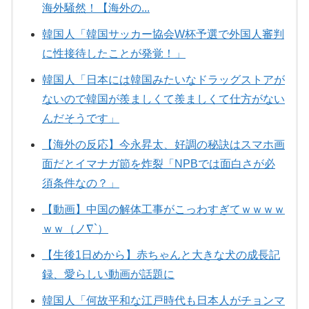
海外騒然！【海外の...
韓国人「韓国サッカー協会W杯予選で外国人審判
に性接待したことが発覚！」
韓国人「日本には韓国みたいなドラッグストアが
ないので韓国が羨ましくて羨ましくて仕方がない
んだそうです」
【海外の反応】今永昇太、好調の秘訣はスマホ画
面だとイマナガ節を炸裂「NPBでは面白さが必
須条件なの？」
【動画】中国の解体工事がこっわすぎてｗｗｗｗ
ｗｗ（ノ∇`）
【生後1日めから】赤ちゃんと大きな犬の成長記
録、愛らしい動画が話題に
韓国人「何故平和な江戸時代も日本人がチョンマ