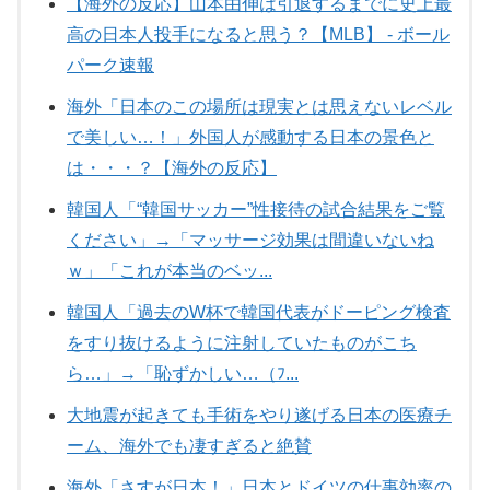
【海外の反応】山本由伸は引退するまでに史上最
高の日本人投手になると思う？【MLB】 - ボール
パーク速報
海外「日本のこの場所は現実とは思えないレベル
で美しい…！」外国人が感動する日本の景色と
は・・・？【海外の反応】
韓国人「“韓国サッカー”性接待の試合結果をご覧
ください」→「マッサージ効果は間違いないね
ｗ」「これが本当のベッ...
韓国人「過去のW杯で韓国代表がドーピング検査
をすり抜けるように注射していたものがこち
ら…」→「恥ずかしい…（ﾌ...
大地震が起きても手術をやり遂げる日本の医療チ
ーム、海外でも凄すぎると絶賛
海外「さすが日本！」日本とドイツの仕事効率の