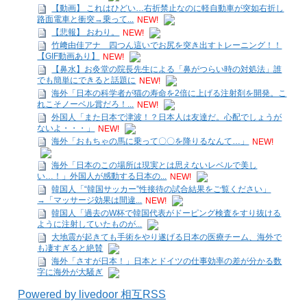
【動画】 これはひどい…右折禁止なのに軽自動車が突如右折し
路面電車と衝突→乗って...
NEW!
【悲報】 おわり。
NEW!
竹﨑由佳アナ 四つん這いでお尻を突き出すトレーニング！！
【GIF動画あり】
NEW!
【鼻水】お灸堂の院長先生による「鼻がつらい時の対処法」誰
でも簡単にできると話題に
NEW!
海外「日本の科学者が猫の寿命を2倍に上げる注射剤を開発。こ
れこそノーベル賞だろ！...
NEW!
外国人「また日本で津波！？日本人は友達だ。心配でしょうが
ないよ・・・」
NEW!
海外「おもちゃの馬に乗って〇〇を降りるなんて…」
NEW!
海外「日本のこの場所は現実とは思えないレベルで美し
い…！」外国人が感動する日本の...
NEW!
韓国人「“韓国サッカー”性接待の試合結果をご覧ください」
→「マッサージ効果は間違...
NEW!
韓国人「過去のW杯で韓国代表がドーピング検査をすり抜ける
ように注射していたものが...
大地震が起きても手術をやり遂げる日本の医療チーム、海外で
も凄すぎると絶賛
海外「さすが日本！」日本とドイツの仕事効率の差が分かる数
字に海外が大騒ぎ
Powered by livedoor 相互RSS