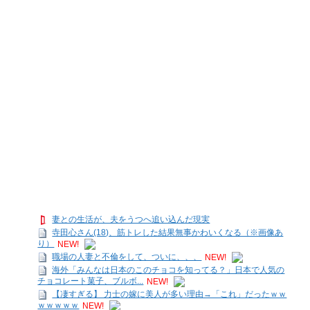
妻との生活が、夫をうつへ追い込んだ現実
寺田心さん(18)、筋トレした結果無事かわいくなる（※画像あ
り）
NEW!
職場の人妻と不倫をして、ついに、、、
NEW!
海外「みんなは日本のこのチョコを知ってる？」日本で人気の
チョコレート菓子、ブルボ...
NEW!
【凄すぎる】 力士の嫁に美人が多い理由→「これ」だったｗｗ
ｗｗｗｗｗ
NEW!