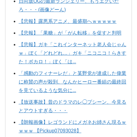
日向坂OGの最新ランジェリー、もうエグいだ
ろ・・・(画像どーん)
【悲報】露悪系アニメ、最盛期へｗｗｗｗｗ
【悲報】「果糖」が「がん転移」を促すと判明
【悲報】ガキ「これインターネット老人会じゃん
ｗ」ぼく「どれどれ…」ガキ「ニコニコ！らきす
た！ボカロ！」ぼく「は...
「感動のフィナーレだ」と某野党が達成した偉業
に称賛の声が殺到、なんかヒーロー番組の最終回
を見ているような気分に...
【放送事故】昔のドラマのレ◯プシーン、今見る
とアウトすぎる・・・
【朗報画像】レゴランドにメガネお姉さん現るｗ
ｗｗｗ 【Pickup07093028】