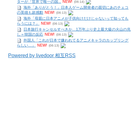
ターが『世界で唯一の国...
NEW!
(06:14)
海外「ありがとう！」日本人ゲーム開発者の親切にあのチェコ
の英雄も超感動
NEW!
(06:13)
海外「母親に日本アニメが子供向けだけじゃないって知っても
らうには？」
NEW!
(06:13)
日本旅行キャンセルすべきか…1万年ぶり史上最大級の火山の兆
し＝韓国の反応
NEW!
(06:13)
外国人「これが日本で嫌われてるアニメキャラのカップリング
らしい…」
NEW!
(06:13)
Powered by livedoor 相互RSS