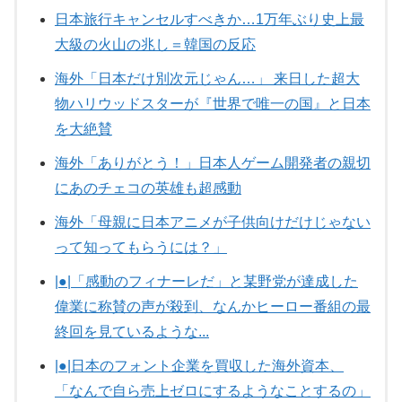
日本旅行キャンセルすべきか…1万年ぶり史上最
大級の火山の兆し＝韓国の反応
海外「日本だけ別次元じゃん…」 来日した超大
物ハリウッドスターが『世界で唯一の国』と日本
を大絶賛
海外「ありがとう！」日本人ゲーム開発者の親切
にあのチェコの英雄も超感動
海外「母親に日本アニメが子供向けだけじゃない
って知ってもらうには？」
|●|「感動のフィナーレだ」と某野党が達成した
偉業に称賛の声が殺到、なんかヒーロー番組の最
終回を見ているような...
|●|日本のフォント企業を買収した海外資本、
「なんで自ら売上ゼロにするようなことするの」