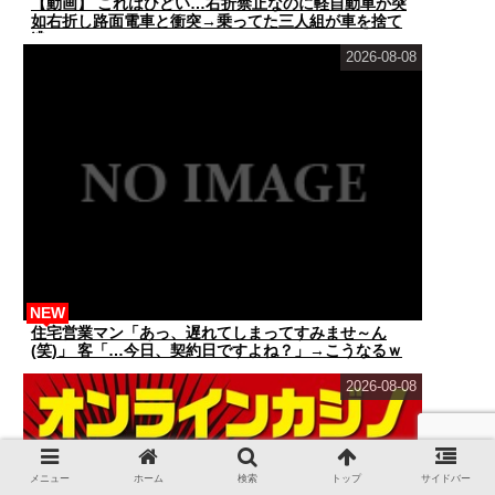
【動画】 これはひどい…右折禁止なのに軽自動車が突
如右折し路面電車と衝突→乗ってた三人組が車を捨て
逃...
2026-08-08
NEW
住宅営業マン「あっ、遅れてしまってすみませ～ん
(笑)」 客「…今日、契約日ですよね？」→こうなるｗ
ｗ...
2026-08-08
メニュー
ホーム
検索
トップ
サイドバー