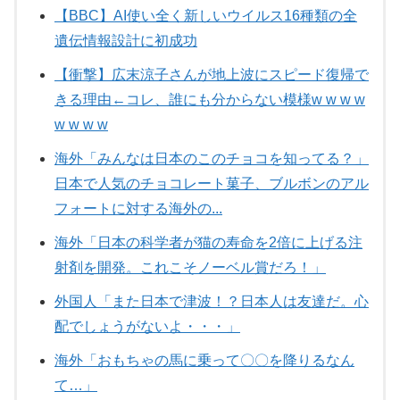
【BBC】AI使い全く新しいウイルス16種類の全
遺伝情報設計に初成功
【衝撃】広末涼子さんが地上波にスピード復帰で
きる理由←コレ、誰にも分からない模様w w w w
w w w w
海外「みんなは日本のこのチョコを知ってる？」
日本で人気のチョコレート菓子、ブルボンのアル
フォートに対する海外の...
海外「日本の科学者が猫の寿命を2倍に上げる注
射剤を開発。これこそノーベル賞だろ！」
外国人「また日本で津波！？日本人は友達だ。心
配でしょうがないよ・・・」
海外「おもちゃの馬に乗って〇〇を降りるなん
て…」