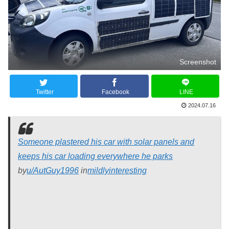
Screenshot
Twitter
Facebook
LINE
2024.07.16
Someone plastered his car with solar panels and
keeps his car loading everywhere he parks
by
u/AutGuy1996
in
mildlyinteresting