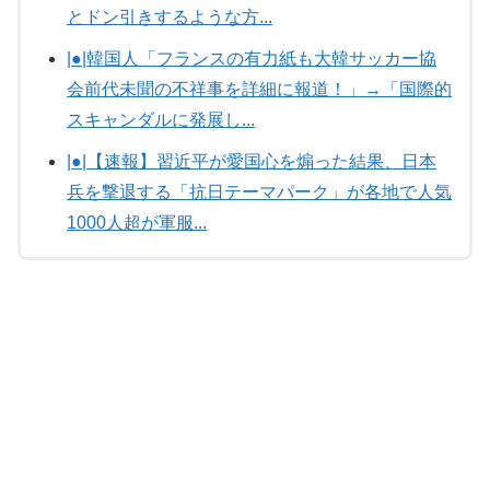
とドン引きするような方...
|●|韓国人「フランスの有力紙も大韓サッカー協
会前代未聞の不祥事を詳細に報道！」→「国際的
スキャンダルに発展し...
|●|【速報】習近平が愛国心を煽った結果、日本
兵を撃退する「抗日テーマパーク」が各地で人気
1000人超が軍服...