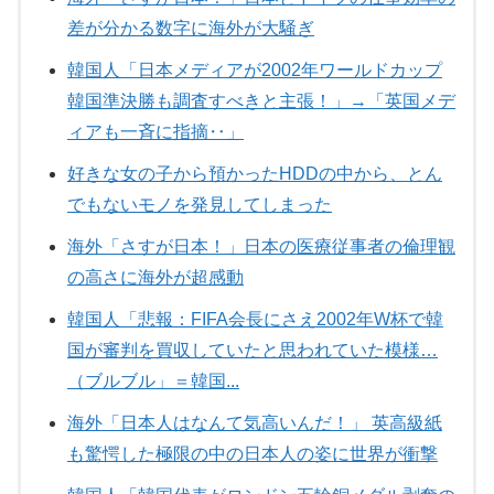
差が分かる数字に海外が大騒ぎ
韓国人「日本メディアが2002年ワールドカップ
韓国準決勝も調査すべきと主張！」→「英国メデ
ィアも一斉に指摘‥」
好きな女の子から預かったHDDの中から、とん
でもないモノを発見してしまった
海外「さすが日本！」日本の医療従事者の倫理観
の高さに海外が超感動
韓国人「悲報：FIFA会長にさえ2002年W杯で韓
国が審判を買収していたと思われていた模様…
（ブルブル」＝韓国...
海外「日本人はなんて気高いんだ！」 英高級紙
も驚愕した極限の中の日本人の姿に世界が衝撃