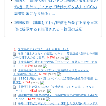
韓国人「韓国代表がロンドン五輪銅メダル剥奪の
危機！海外メディアが『時効の壁を越えてIOCの
調査対象になり得る』...
韓国政府、謝罪をすれば賠償を放棄する案を日本
側に提示するも拒否される＝韓国の反応
ブブ家のドタバタが、今日も愛おしい！
海外「日本人はなんて気高いんだ！」 英高級紙も驚愕した極限
の中の日本人の姿に世界...
NEW!
(06:25)
【放送事故】昔のドラマのレ◯プシーン、今見るとアウトすぎ
る・・・
NEW!
(06:25)
【朗報画像】レゴランドにメガネお姉さん現るｗｗｗｗ
【Pickup0709302...
NEW!
(06:25)
【BBC】AI使い全く新しいウイルス16種類の全遺伝情報設計に
初成功
NEW!
(06:24)
【驚愕】性行為をしない『友情結婚』をした夫婦、こうなる
⇒･･･！！！
NEW!
(06:24)
早稲田大学「学生の皆さん、近隣飲食店での無銭飲食はやめて
ください」
NEW!
(06:24)
海外「日本だけ別次元じゃん…」 来日した超大物ハリウッドス