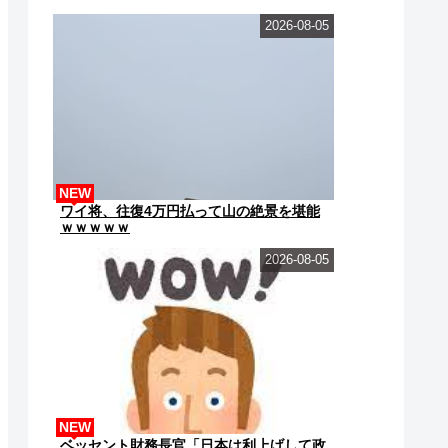
2026-08-05
NEW
ワイ将、往復4万円払って山の絶景を堪能
ｗｗｗｗｗ
2026-08-05
NEW
ベッセント財務長官「日本は利上げして政