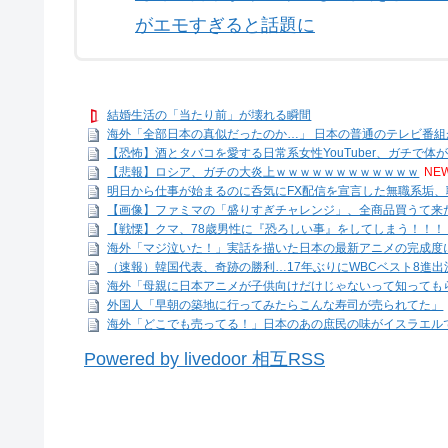
がエモすぎると話題に
結婚生活の「当たり前」が壊れる瞬間
海外「全部日本の真似だったのか…」 日本の普通のテレビ番組が最
【恐怖】酒とタバコを愛する日常系女性YouTuber、ガチで体
【悲報】ロシア、ガチの大炎上ｗｗｗｗｗｗｗｗｗｗｗｗ
NEW
明日から仕事が始まるのに呑気にFX配信を宣言した無職系垢、職
【画像】ファミマの「盛りすぎチャレンジ」、全商品買うて来た
【戦慄】クマ、78歳男性に『恐ろしい事』をしてしまう！！！
海外「マジ泣いた！」実話を描いた日本の最新アニメの完成度
（速報）韓国代表、奇跡の勝利…17年ぶりにWBCベスト8進
海外「母親に日本アニメが子供向けだけじゃないって知っても
外国人「早朝の築地に行ってみたらこんな寿司が売られてた」
海外「どこでも売ってる！」日本のあの庶民の味がイスラエル
Powered by livedoor 相互RSS