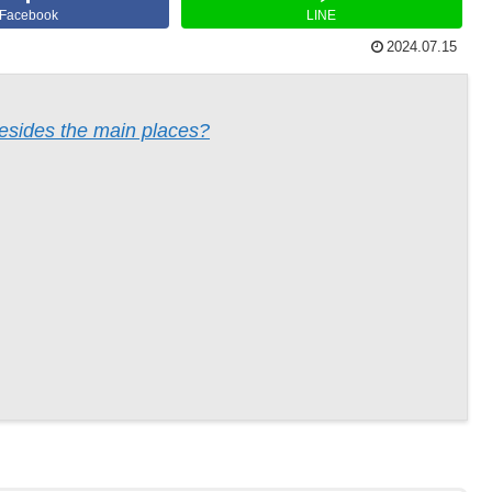
Facebook
LINE
2024.07.15
esides the main places?