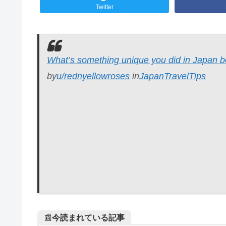
Twitter
What’s something unique you did in Japan b
by
u/rednyellowroses
in
JapanTravelTips
📰
今読まれている記事