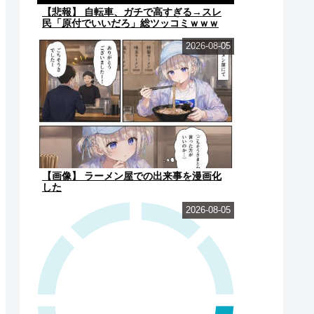
【悲報】 自転車、ガチで高すぎる→スレ
民「原付でいいだろ」総ツッコミｗｗｗ
2026-08-05
【画像】 ラーメン屋での出来事を漫画化
した
2026-08-05