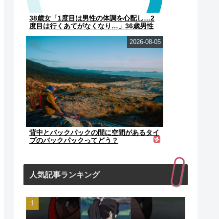
38歳女「1度目は男性の体調を心配し…2
度目は行くあてがなくなり…」36歳男性
にストーカー
2026-08-05
背中とバックパックの間に空間があるタイ
プのバックパックってどう？
人気記事ランキング