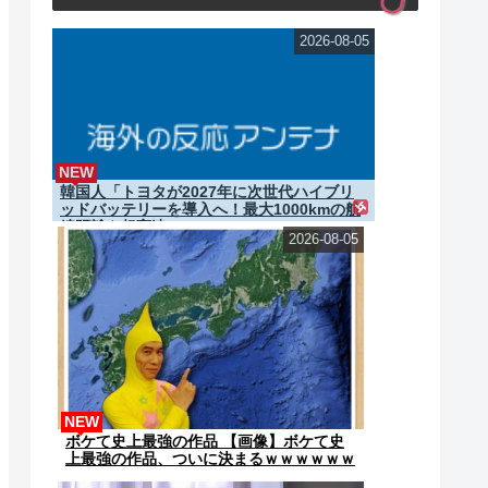
2026-08-05
NEW
韓国人「トヨタが2027年に次世代ハイブリ
ッドバッテリーを導入へ！最大1000kmの航
続距離や超高速...
2026-08-05
NEW
ボケて史上最強の作品 【画像】ボケて史
上最強の作品、ついに決まるｗｗｗｗｗｗ
ｗｗ