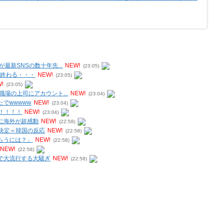
新SNSの数十年先...
NEW!
(23:05)
が終わる・・・
NEW!
(23:05)
!
(23:05)
場の上司にアカウント...
NEW!
(23:04)
でwwwww
NEW!
(23:04)
！！！！
NEW!
(23:04)
に海外が超感動
NEW!
(22:58)
出決定＝韓国の反応
NEW!
(22:58)
らうには？」
NEW!
(22:58)
NEW!
(22:58)
で大流行する大騒ぎ
NEW!
(22:58)