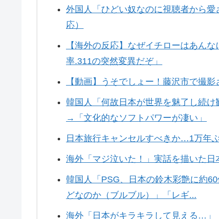
外国人「ひどい奴なのに視聴者から愛
応）
【海外の反応】なぜイチローはあんな
率.311の突然変異だぞ」
【動画】うそでしょー！藤沢市で撮影
韓国人「何故日本が世界を魅了し続け
→「文化的なソフトパワーが凄い」
日本旅行キャンセルすべきか…1万年
海外「マジ泣いた！」実話を描いた日
韓国人「PSG、日本の鈴木彩艶に約6
どなのか（ブルブル）」「レギ...
海外「日本がキラキラして見える…」