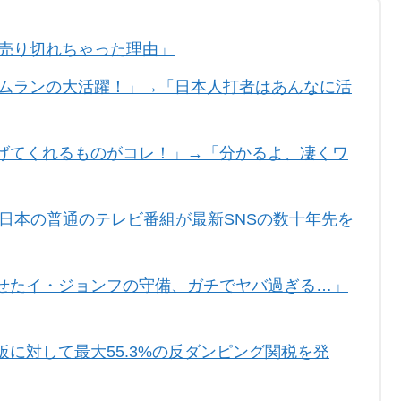
ldが売り切れちゃった理由」
ームランの大活躍！」→「日本人打者はあんなに活
げてくれるものがコレ！」→「分かるよ、凄くワ
日本の普通のテレビ番組が最新SNSの数十年先を
せたイ・ジョンフの守備、ガチでヤバ過ぎる…」
に対して最大55.3%の反ダンピング関税を発