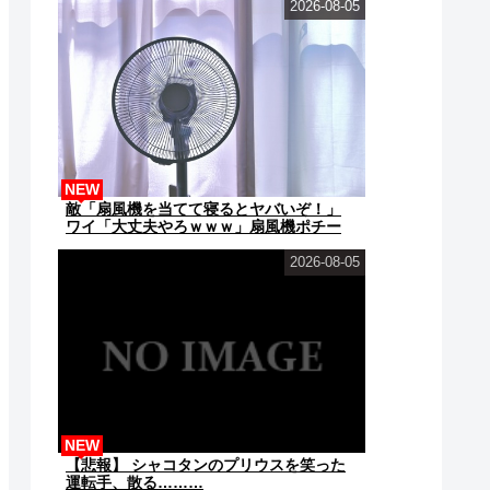
2026-08-05
NEW
敵「扇風機を当てて寝るとヤバいぞ！」
ワイ「大丈夫やろｗｗｗ」扇風機ポチー
2026-08-05
NEW
【悲報】 シャコタンのプリウスを笑った
運転手、散る………