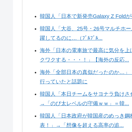
韓国人「日本で新発売Galaxy Z Fo
韓国人「大谷、25号・26号マルチホ
躍してるのに…（ﾌﾞﾙﾌﾞﾙ...
海外「日本の電車旅で最高に気分を上
クワクする・・・！」【海外の反応...
海外「全部日本の真似だったのか…」 
行っていたと話題に
韓国人「本日チームをサヨナラ負けさ
→「のび太レベルの守備ｗｗ」＝韓...
韓国人「日本政府が韓国産のめっき鋼板
表！」→「想像を超える高率の追...