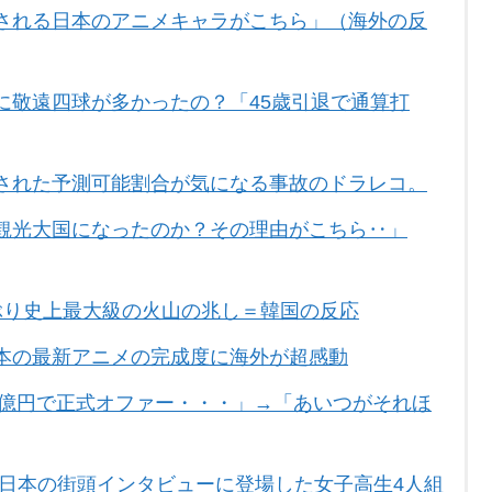
される日本のアニメキャラがこちら」（海外の反
に敬遠四球が多かったの？「45歳引退で通算打
された予測可能割合が気になる事故のドラレコ。
観光大国になったのか？その理由がこちら‥」
ぶり史上最大級の火山の兆し＝韓国の反応
本の最新アニメの完成度に海外が超感動
0億円で正式オファー・・・」→「あいつがそれほ
 日本の街頭インタビューに登場した女子高生4人組