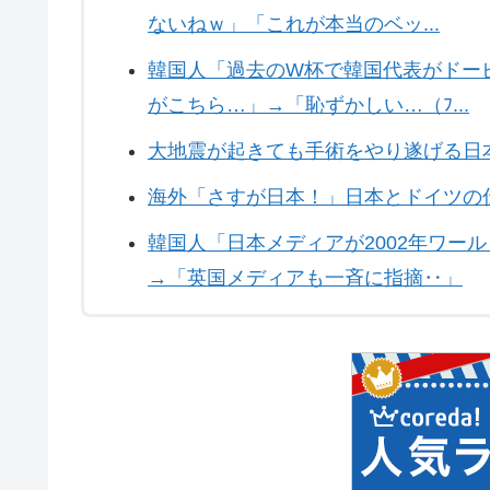
ないねｗ」「これが本当のベッ...
韓国人「過去のW杯で韓国代表がドー
がこちら…」→「恥ずかしい…（ﾌ...
大地震が起きても手術をやり遂げる日
海外「さすが日本！」日本とドイツの
韓国人「日本メディアが2002年ワー
→「英国メディアも一斉に指摘‥」