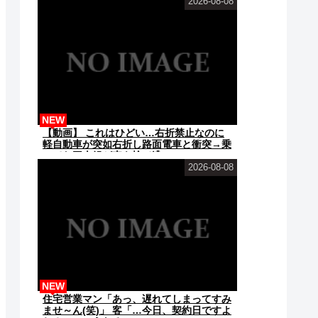
2026-08-08
NEW
【動画】 これはひどい…右折禁止なのに
軽自動車が突如右折し路面電車と衝突→乗
ってた三人組が車を捨て逃...
2026-08-08
NEW
住宅営業マン「あっ、遅れてしまってすみ
ませ～ん(笑)」 客「…今日、契約日ですよ