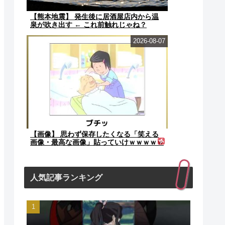
【熊本地震】 発生後に居酒屋店内から温
泉が吹き出す ← これ前触れじゃね？
2026-08-07
【画像】 思わず保存したくなる「笑える
画像・最高な画像」貼っていけｗｗｗｗｗ
人気記事ランキング