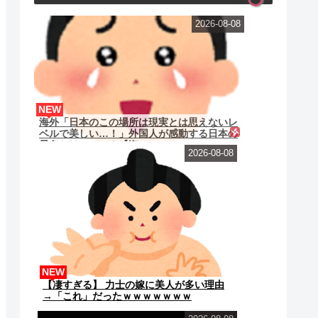
2026-08-08
NEW
海外「日本のこの場所は現実とは思えないレ
ベルで美しい…！」外国人が感動する日本の
景色とは・・・？【海...
2026-08-08
NEW
【凄すぎる】 力士の嫁に美人が多い理由
→「これ」だったｗｗｗｗｗｗｗ