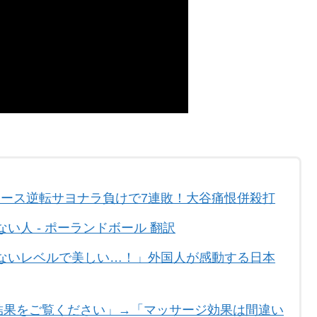
ャース逆転サヨナラ負けで7連敗！大谷痛恨併殺打
い人 - ポーランドボール 翻訳
ないレベルで美しい…！」外国人が感動する日本
合結果をご覧ください」→「マッサージ効果は間違い