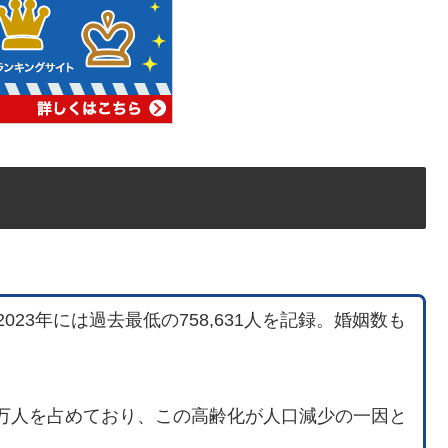
23年には過去最低の758,631人を記録。婚姻数も
00万人を占めており、この高齢化が人口減少の一因と