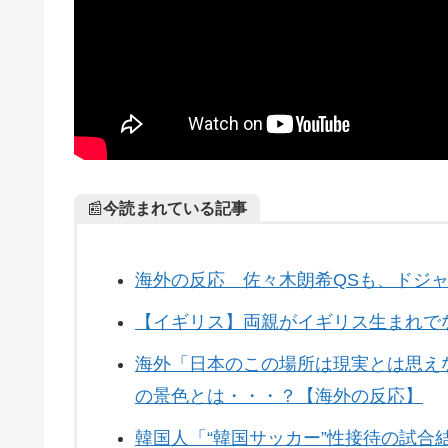
📰
今読まれている記事
海外の反応 佐々木朗希QSも、ドジ
【イギリス】両親がイギリス生まれでな
海外「日本のこの場所は現実とは思え
の景色とは・・・？【海外の反応】
韓国人「“韓国サッカー”性接待の試