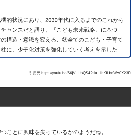
機的状況にあり、2030年代に入るまでのこれから
トチャンスだと語り、『こども未来戦略』に基づ
体の構造・意識を変える、③全てのこども・子育て
を柱に、少子化対策を強化していく考えを示した。
引用元:https://youtu.be/S6jVLLtoQS4?si=-HhKtLbnWA0X23Ft
持つことに興味を失っているかのようだね。