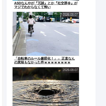
ASDなんやが『冗談』とか『社交辞令』が
マジでわからなくて怖い
2026-08-07
「自転車のルール厳罰化！」← 正直なん
の意味もなかった件ｗｗｗｗｗｗｗｗ
2026-08-07