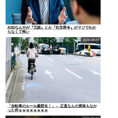
ASDなんやが『冗談』とか『社交辞令』がマジでわか
らなくて怖い
2026-08-07
「自転車のルール厳罰化！」← 正直なんの意味もなか
った件ｗｗｗｗｗｗｗｗ