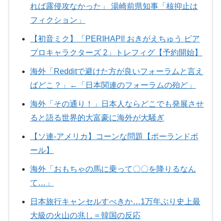
れば露侵攻なかった」 湯崎前県知事「核抑止は
フィクション」
【初音ミク】「PERIHAPI! おきがえちゅう ピア
プロキャラクターズ 2」トレフィグ【予約開始】
海外「Redditで避けた方が良いフォーラムと言え
ばどこ？」←「日本関連のフォーラムの殆ど」
海外「その通り！」日本人ならどこでも発展させ
ると語る世界的大富豪に海外が大騒ぎ
【ソ連-アメリカ】コーンな問題【ポーランドボ
ール】
海外「おもちゃの馬に乗って〇〇を降りるなん
て…」
日本旅行キャンセルすべきか…1万年ぶり史上最
大級の火山の兆し＝韓国の反応