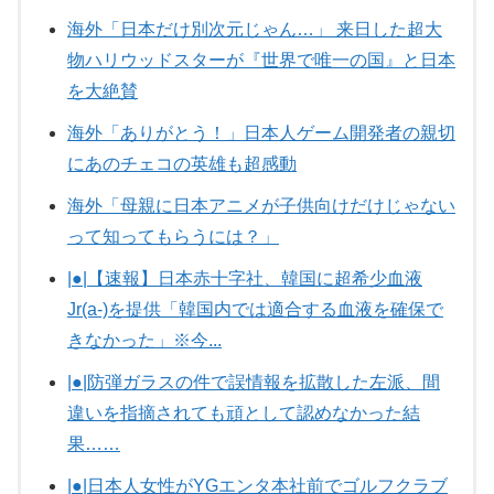
海外「日本だけ別次元じゃん…」 来日した超大
物ハリウッドスターが『世界で唯一の国』と日本
を大絶賛
海外「ありがとう！」日本人ゲーム開発者の親切
にあのチェコの英雄も超感動
海外「母親に日本アニメが子供向けだけじゃない
って知ってもらうには？」
|●|【速報】日本赤十字社、韓国に超希少血液
Jr(a-)を提供「韓国内では適合する血液を確保で
きなかった」※今...
|●|防弾ガラスの件で誤情報を拡散した左派、間
違いを指摘されても頑として認めなかった結
果……
|●|日本人女性がYGエンタ本社前でゴルフクラブ