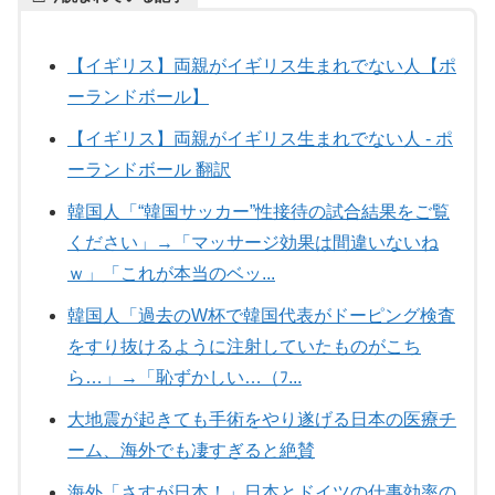
【イギリス】両親がイギリス生まれでない人【ポ
ーランドボール】
【イギリス】両親がイギリス生まれでない人 - ポ
ーランドボール 翻訳
韓国人「“韓国サッカー”性接待の試合結果をご覧
ください」→「マッサージ効果は間違いないね
ｗ」「これが本当のベッ...
韓国人「過去のW杯で韓国代表がドーピング検査
をすり抜けるように注射していたものがこち
ら…」→「恥ずかしい…（ﾌ...
大地震が起きても手術をやり遂げる日本の医療チ
ーム、海外でも凄すぎると絶賛
海外「さすが日本！」日本とドイツの仕事効率の