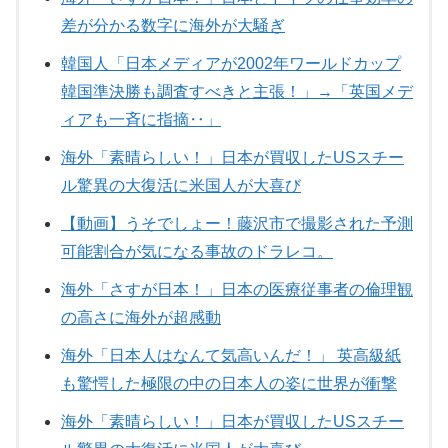
差が分かる数字に海外が大騒ぎ
韓国人「日本メディアが2002年ワールドカップ
韓国準決勝も調査すべきと主張！」→「英国メデ
ィアも一斉に指摘‥」
海外「素晴らしい！」日本が買収したUSスチー
ル驚異の大復活に米国人が大喜び
【動画】うそでしょー！藤沢市で撮影された予測
可能割合が気になる事故のドラレコ。
海外「さすが日本！」日本の医療従事者の倫理観
の高さに海外が超感動
海外「日本人はなんて気高いんだ！」 英高級紙
も驚愕した極限の中の日本人の姿に世界が衝撃
海外「素晴らしい！」日本が買収したUSスチー