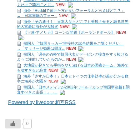
ぐだけで35秒ごとに...
NEW!
海外「Redditで避けた方が良いフォーラムと言えばどこ？」
←「日本関連のフォー...
NEW!
海外「その通り！」日本人ならどこでも発展させると語る世界
的大富豪に海外が大騒ぎ
NEW!
【ソ連-アメリカ】コーンな問題【ポーランドボール】
NEW!
韓国人「“韓国サッカー”性接待の試合結果をご覧ください」
→「マッサージ効果は間違...
NEW!
韓国人「過去のW杯で韓国代表がドーピング検査をすり抜ける
ように注射していたものが...
NEW!
大地震が起きても手術をやり遂げる日本の医療チーム、海外で
も凄すぎると絶賛
NEW!
海外「さすが日本！」日本とドイツの仕事効率の差が分かる数
字に海外が大騒ぎ
NEW!
韓国人「日本メディアが2002年ワールドカップ韓国準決勝も調
査すべきと主張！」→...
Powered by livedoor 相互RSS
0