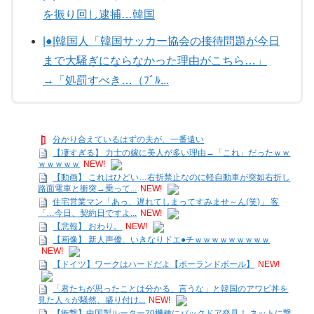
を振り回し逮捕…韓国
|●|韓国人「韓国サッカー協会の接待問題が今日
まで大騒ぎにならなかった理由がこちら…」
→「処罰すべき…（ﾌﾞﾙ...
分かり合えているはずの夫が、一番遠い
【凄すぎる】 力士の嫁に美人が多い理由→「これ」だったｗｗ
ｗｗｗｗｗ
NEW!
【動画】 これはひどい…右折禁止なのに軽自動車が突如右折し
路面電車と衝突→乗って...
NEW!
住宅営業マン「あっ、遅れてしまってすみませ～ん(笑)」 客
「…今日、契約日ですよ...
NEW!
【悲報】 おわり。
NEW!
【画像】 新人声優、いきなりドエ●チｗｗｗｗｗｗｗｗｗ
NEW!
【ドイツ】ワークはハードだよ【ポーランドボール】
NEW!
「君たちが思ったことは分かる、言うな」と韓国のアワビ丼を
見た人々が騒然、盛り付け...
NEW!
【衝撃】中国製ルーター20機種にバックドア発見！ ネットに繋