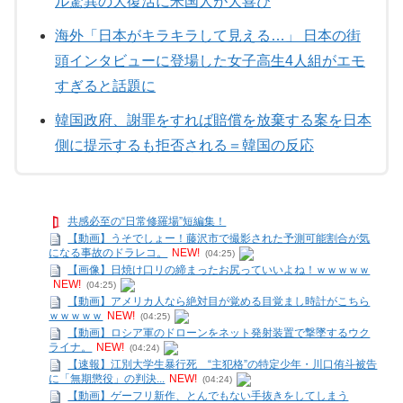
ル驚異の大復活に米国人が大喜び
海外「日本がキラキラして見える…」 日本の街
頭インタビューに登場した女子高生4人組がエモ
すぎると話題に
韓国政府、謝罪をすれば賠償を放棄する案を日本
側に提示するも拒否される＝韓国の反応
共感必至の“日常修羅場”短編集！
【動画】うそでしょー！藤沢市で撮影された予測可能割合が気
になる事故のドラレコ。
NEW!
(04:25)
【画像】日焼け口リの締まったお尻っていいよね！ｗｗｗｗｗ
NEW!
(04:25)
【動画】アメリカ人なら絶対目が覚める目覚まし時計がこちら
ｗｗｗｗｗ
NEW!
(04:25)
【動画】ロシア軍のドローンをネット発射装置で撃墜するウク
ライナ。
NEW!
(04:24)
【速報】江別大学生暴行死 “主犯格”の特定少年・川口侑斗被告
に「無期懲役」の判決...
NEW!
(04:24)
【動画】ゲーフリ新作、とんでもない手抜きをしてしまう