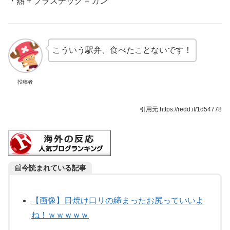
・熱 + プラスチック = ガン
こういう駅弁、食べたことないです！
投稿者
引用元:https://redd.it/1d54778
📰
今読まれている記事
【画像】日焼け口リの締まったお尻っていいよ
ね！ｗｗｗｗｗ