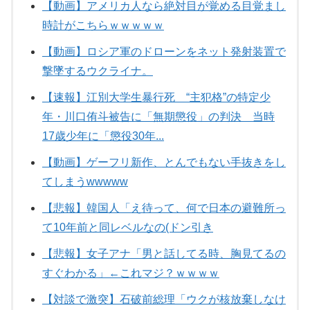
【動画】アメリカ人なら絶対目が覚める目覚まし
時計がこちらｗｗｗｗｗ
【動画】ロシア軍のドローンをネット発射装置で
撃墜するウクライナ。
【速報】江別大学生暴行死 “主犯格”の特定少
年・川口侑斗被告に「無期懲役」の判決 当時
17歳少年に「懲役30年...
【動画】ゲーフリ新作、とんでもない手抜きをし
てしまうwwwww
【悲報】韓国人「え待って、何で日本の避難所っ
て10年前と同レベルなの(ドン引き
【悲報】女子アナ「男と話してる時、胸見てるの
すぐわかる」←これマジ？ｗｗｗｗ
【対談で激突】石破前総理「ウクが核放棄しなけ