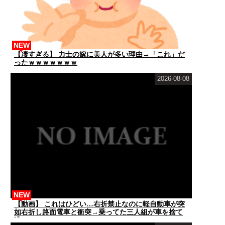
NEW
【凄すぎる】 力士の嫁に美人が多い理由→「これ」だ
ったｗｗｗｗｗｗｗ
2026-08-08
NEW
【動画】 これはひどい…右折禁止なのに軽自動車が突
如右折し路面電車と衝突→乗ってた三人組が車を捨て
逃...