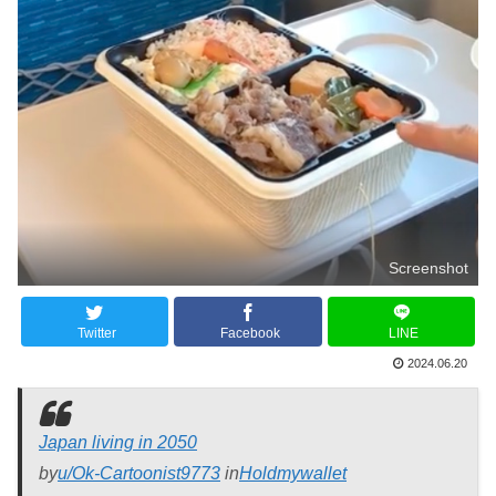
Screenshot
Twitter
Facebook
LINE
2024.06.20
Japan living in 2050
by
u/Ok-Cartoonist9773
in
Holdmywallet