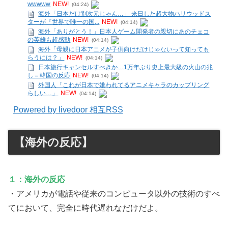
wwwww
NEW!
(04:24)
海外「日本だけ別次元じゃん…」 来日した超大物ハリウッドス
ターが『世界で唯一の国...
NEW!
(04:14)
海外「ありがとう！」日本人ゲーム開発者の親切にあのチェコ
の英雄も超感動
NEW!
(04:14)
海外「母親に日本アニメが子供向けだけじゃないって知っても
らうには？」
NEW!
(04:14)
日本旅行キャンセルすべきか…1万年ぶり史上最大級の火山の兆
し＝韓国の反応
NEW!
(04:14)
外国人「これが日本で嫌われてるアニメキャラのカップリング
らしい…」
NEW!
(04:14)
Powered by livedoor 相互RSS
【海外の反応】
１：海外の反応
・アメリカが電話や従来のコンピュータ以外の技術のすべ
てにおいて、完全に時代遅れなだけだよ。