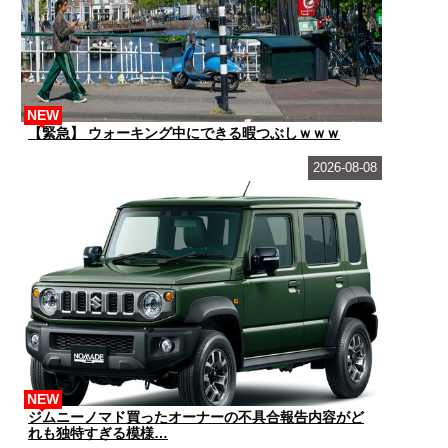
NEW
【緊急】 ウォーキング中にできる暇つぶしｗｗｗ
2026-08-08
NEW
ジムニーノマド買ったオーナーの不具合報告内容がど
れも独特すぎる模様…