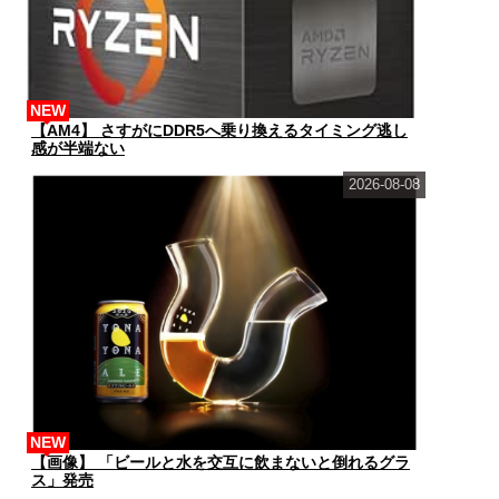
NEW
【AM4】 さすがにDDR5へ乗り換えるタイミング逃し
感が半端ない
2026-08-08
NEW
【画像】 「ビールと水を交互に飲まないと倒れるグラ
ス」発売