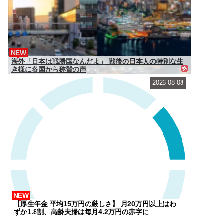
NEW
海外「日本は戦勝国なんだよ」 戦後の日本人の特別な生
き様に各国から称賛の声
2026-08-08
NEW
【厚生年金 平均15万円の厳しさ】 月20万円以上はわ
ずか1.8割、高齢夫婦は毎月4.2万円の赤字に