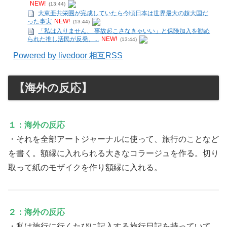
NEW!
(13:44)
大東亜共栄圏が完成していたら今頃日本は世界最大の超大国だ
った事実
NEW!
(13:44)
「私は入りません、 事故起こさなきゃいい」と保険加入を勧め
られた推し活民が反発、...
NEW!
(13:44)
Powered by livedoor 相互RSS
【海外の反応】
１：海外の反応
・それを全部アートジャーナルに使って、旅行のことなど
を書く。額縁に入れられる大きなコラージュを作る。切り
取って紙のモザイクを作り額縁に入れる。
２：海外の反応
・私は旅行に行くたびに記入する旅行日記を持っていて、