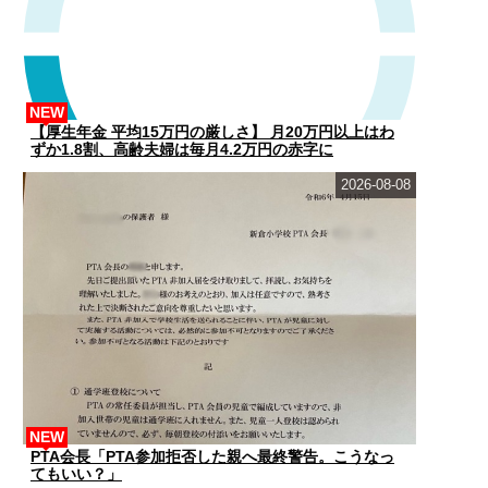
NEW
【厚生年金 平均15万円の厳しさ】 月20万円以上はわ
ずか1.8割、高齢夫婦は毎月4.2万円の赤字に
2026-08-08
NEW
PTA会長「PTA参加拒否した親へ最終警告。こうなっ
てもいい？」