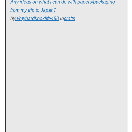
Any ideas on what I can do with papers/packaging
from my trip to Japan?
by
u/myhardknoxlife488
in
crafts