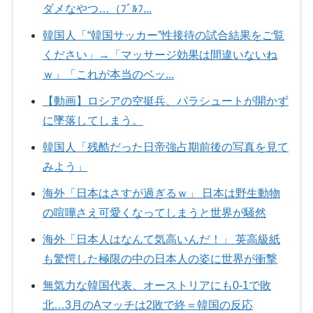
ダメなやつ…（ﾌﾞﾙﾌ...
韓国人「“韓国サッカー”性接待の試合結果をご覧
ください」→「マッサージ効果は間違いないね
ｗ」「これが本当のベッ...
【動画】ロシアの空挺兵、パラシュートが開かず
に墜落してしまう。
韓国人「残酷だった日帝強占期前後の写真を見て
みよう」
海外「日本はさすが過ぎるｗ」 日本は野生動物
の喧嘩さえ可愛くなってしまうと世界が騒然
海外「日本人はなんて気高いんだ！」 英高級紙
も驚愕した極限の中の日本人の姿に世界が衝撃
無気力な韓国代表、オーストリアにも0-1で敗
北…3月のAマッチは2敗で終＝韓国の反応