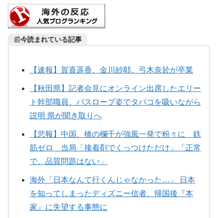
📰
今読まれている記事
【速報】賀喜遥香、金川紗耶、弓木奈於が卒業
【秋田県】記者会見にオンライン出席したエリー
ト幹部職員、バスローブ姿でタバコを吸いながら
説明 県が聞き取りへ
【悲報】中国、橋の欄干が強風一発で粉々に 鉄
筋ゼロ 当局「接着剤でくっつけただけ」「正常
で、品質問題はない」
海外「日本なんて行くんじゃなかった…」 日本
を知ってしまったディズニー信者、帰国後『本
家』に失望する事態に