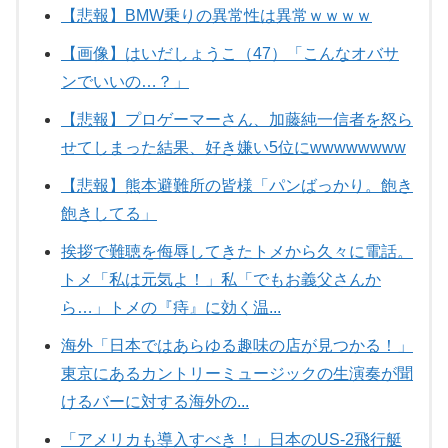
【悲報】BMW乗りの異常性は異常ｗｗｗｗ
【画像】はいだしょうこ（47）「こんなオバサ
ンでいいの…？」
【悲報】プロゲーマーさん、加藤純一信者を怒ら
せてしまった結果、好き嫌い5位にwwwwwwww
【悲報】熊本避難所の皆様「パンばっかり。飽き
飽きしてる」
挨拶で難聴を侮辱してきたトメから久々に電話。
トメ「私は元気よ！」私「でもお義父さんか
ら…」トメの『痔』に効く温...
海外「日本ではあらゆる趣味の店が見つかる！」
東京にあるカントリーミュージックの生演奏が聞
けるバーに対する海外の...
「アメリカも導入すべき！」日本のUS-2飛行艇