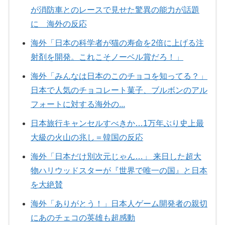
が消防車とのレースで見せた驚異の能力が話題
に 海外の反応
海外「日本の科学者が猫の寿命を2倍に上げる注
射剤を開発。これこそノーベル賞だろ！」
海外「みんなは日本のこのチョコを知ってる？」
日本で人気のチョコレート菓子、ブルボンのアル
フォートに対する海外の...
日本旅行キャンセルすべきか…1万年ぶり史上最
大級の火山の兆し＝韓国の反応
海外「日本だけ別次元じゃん…」 来日した超大
物ハリウッドスターが『世界で唯一の国』と日本
を大絶賛
海外「ありがとう！」日本人ゲーム開発者の親切
にあのチェコの英雄も超感動