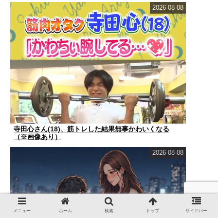
2026-08-08
寺田心さん(18)、筋トレした結果無事かわいくなる
（※画像あり）
2026-08-08
メニュー
ホーム
検索
トップ
サイドバー