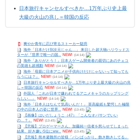
日本旅行キャンセルすべきか…1万年ぶり史上最
大級の火山の兆し＝韓国の反応
爽やか青年に忍び寄るストーカー疑惑
海外「日本だけ別次元じゃん…」 来日した超大物ハリウッドス
ターが『世界で唯一の国...
NEW!
(14:14)
海外「ありがとう！」日本人ゲーム開発者の親切にあのチェコ
の英雄も超感動
NEW!
(14:14)
海外「母親に日本アニメが子供向けだけじゃないって知っても
らうには？」
NEW!
(14:14)
日本旅行キャンセルすべきか…1万年ぶり史上最大級の火山の兆
し＝韓国の反応
NEW!
(14:14)
外国人「これが日本で嫌われてるアニメキャラのカップリング
らしい…」
NEW!
(14:14)
海外「日本人はなんて気高いんだ！」 英高級紙も驚愕した極限
の中の日本人の姿に世界...
NEW!
(13:45)
【画像】はいだしょうこ（47）「こんなオバサンでいい
の…？」
NEW!
(13:45)
【悲報】プロゲーマーさん、加藤純一信者を怒らせてしまった
結果、好き嫌い5位にww...
NEW!
(13:45)
【悲報】熊本避難所の皆様「パンばっかり。飽き飽きしてる」