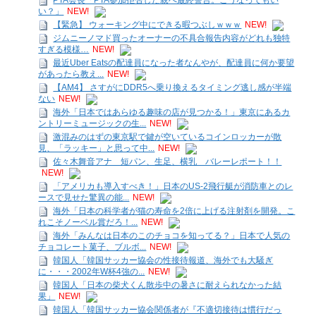
い？」
NEW!
【緊急】 ウォーキング中にできる暇つぶしｗｗｗ
NEW!
ジムニーノマド買ったオーナーの不具合報告内容がどれも独特
すぎる模様…
NEW!
最近Uber Eatsの配達員になった者なんやが、配達員に何か要望
があったら教え...
NEW!
【AM4】 さすがにDDR5へ乗り換えるタイミング逃し感が半端
ない
NEW!
海外「日本ではあらゆる趣味の店が見つかる！」東京にあるカ
ントリーミュージックの生...
NEW!
激混みのはずの東京駅で鍵が空いているコインロッカーが散
見、「ラッキー」と思って中...
NEW!
佐々木舞音アナ 短パン、生足、横乳 バレーレポート！！
NEW!
「アメリカも導入すべき！」日本のUS-2飛行艇が消防車とのレ
ースで見せた驚異の能...
NEW!
海外「日本の科学者が猫の寿命を2倍に上げる注射剤を開発。こ
れこそノーベル賞だろ！...
NEW!
海外「みんなは日本のこのチョコを知ってる？」日本で人気の
チョコレート菓子、ブルボ...
NEW!
韓国人「韓国サッカー協会の性接待報道、海外でも大騒ぎ
に・・・2002年W杯4強の...
NEW!
韓国人「日本の柴犬くん散歩中の暑さに耐えられなかった結
果」
NEW!
韓国人「韓国サッカー協会関係者が『不適切接待は慣行だっ