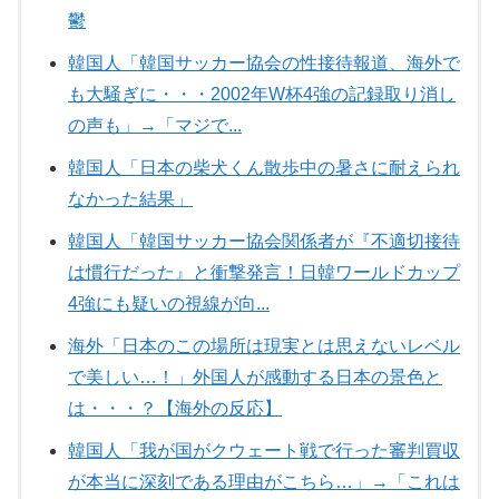
鬱
韓国人「韓国サッカー協会の性接待報道、海外で
も大騒ぎに・・・2002年W杯4強の記録取り消し
の声も」→「マジで...
韓国人「日本の柴犬くん散歩中の暑さに耐えられ
なかった結果」
韓国人「韓国サッカー協会関係者が『不適切接待
は慣行だった』と衝撃発言！日韓ワールドカップ
4強にも疑いの視線が向...
海外「日本のこの場所は現実とは思えないレベル
で美しい…！」外国人が感動する日本の景色と
は・・・？【海外の反応】
韓国人「我が国がクウェート戦で行った審判買収
が本当に深刻である理由がこちら…」→「これは