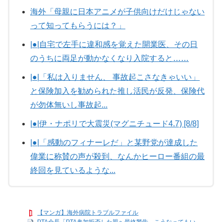
海外「母親に日本アニメが子供向けだけじゃない
って知ってもらうには？」
|●|自宅で左手に違和感を覚えた開業医、その日
のうちに両足が動かなくなり入院すると……
|●|「私は入りません、 事故起こさなきゃいい」
と保険加入を勧められた推し活民が反発、保険代
が勿体無いし事故起...
|●|伊・ナポリで大震災(マグニチュード4.7) [8/8]
|●|「感動のフィナーレだ」と某野党が達成した
偉業に称賛の声が殺到、なんかヒーロー番組の最
終回を見ているような...
【マンガ】海外病院トラブルファイル
PTA会長「PTA参加拒否した親へ最終警告。こうなってもい