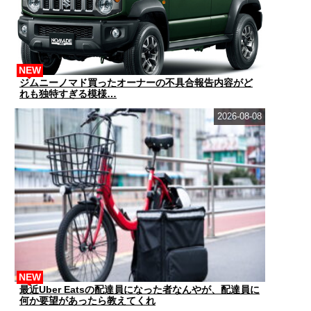
NEW
ジムニーノマド買ったオーナーの不具合報告内容がど
れも独特すぎる模様…
2026-08-08
NEW
最近Uber Eatsの配達員になった者なんやが、配達員に
何か要望があったら教えてくれ