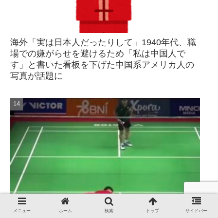
海外「実は日本人だったりして」1940年代、職
場での嫌がらせを避けるため「私は中国人で
す」と書いた看板を下げた中国系アメリカ人の
写真が話題に
メニュー
ホーム
検索
トップ
サイドバー
海外「選手が倒れたのに誰も駆けつけないなん