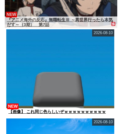
NEW
『アニメ海外の反応』無職転生Ⅲ ～異世界行ったら本気
だす～（3期） 第7話
2026-08-10
NEW
【画像】 これ同じ色らしいぞｗｗｗｗｗｗｗｗｗｗ
2026-08-10