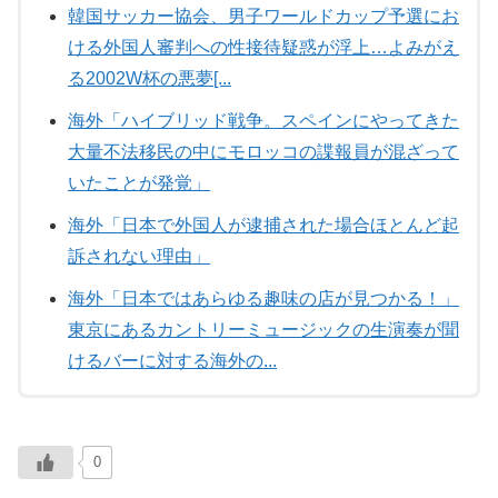
韓国サッカー協会、男子ワールドカップ予選にお
ける外国人審判への性接待疑惑が浮上…よみがえ
る2002W杯の悪夢[...
海外「ハイブリッド戦争。スペインにやってきた
大量不法移民の中にモロッコの諜報員が混ざって
いたことが発覚」
海外「日本で外国人が逮捕された場合ほとんど起
訴されない理由」
海外「日本ではあらゆる趣味の店が見つかる！」
東京にあるカントリーミュージックの生演奏が聞
けるバーに対する海外の...
0