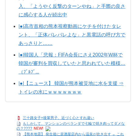
入、「ようやく反撃のターンやね」と手際の良さ
に感心する人が続出中
|●|高市首相の熊本視察動画にケチを付けたタレ
ント、「正体バレバレよな」と黒電話の呼び方で
あっさりと……
|●|韓国人「悲報：FIFA会長にさえ2002年W杯で
韓国が審判を買収していたと思われていた模様…
（ﾌﾞﾙﾌﾞ...
|●|【ニュース】 韓国が熊本被災地に水を支援 ⇒
トイレの水にｗｗｗｗｗｗｗ
三十路女子×後輩男子、近づく心とすれ違い
もしかして、マンションのベランダで七輪で焼き肉ってダメな
の？????
NEW!
【熊本地震】 発生後に居酒屋店内から温泉が吹き出す ← これ