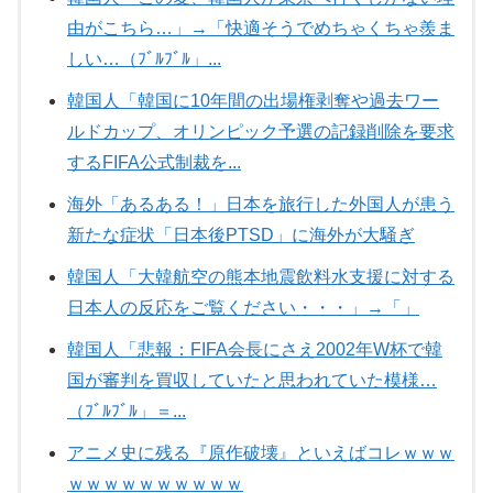
由がこちら…」→「快適そうでめちゃくちゃ羨ま
しい…（ﾌﾞﾙﾌﾞﾙ」...
韓国人「韓国に10年間の出場権剥奪や過去ワー
ルドカップ、オリンピック予選の記録削除を要求
するFIFA公式制裁を...
海外「あるある！」日本を旅行した外国人が患う
新たな症状「日本後PTSD」に海外が大騒ぎ
韓国人「大韓航空の熊本地震飲料水支援に対する
日本人の反応をご覧ください・・・」→「」
韓国人「悲報：FIFA会長にさえ2002年W杯で韓
国が審判を買収していたと思われていた模様…
（ﾌﾞﾙﾌﾞﾙ」＝...
アニメ史に残る『原作破壊』といえばコレｗｗｗ
ｗｗｗｗｗｗｗｗｗｗ