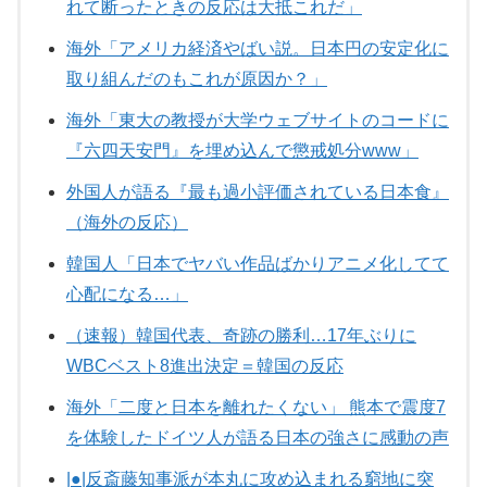
れて断ったときの反応は大抵これだ」
海外「アメリカ経済やばい説。日本円の安定化に
取り組んだのもこれが原因か？」
海外「東大の教授が大学ウェブサイトのコードに
『六四天安門』を埋め込んで懲戒処分www」
外国人が語る『最も過小評価されている日本食』
（海外の反応）
韓国人「日本でヤバい作品ばかりアニメ化してて
心配になる…」
（速報）韓国代表、奇跡の勝利…17年ぶりに
WBCベスト8進出決定＝韓国の反応
海外「二度と日本を離れたくない」 熊本で震度7
を体験したドイツ人が語る日本の強さに感動の声
|●|反斎藤知事派が本丸に攻め込まれる窮地に突