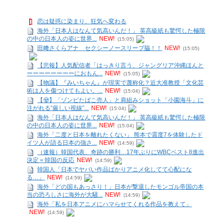
恋は疑惑に染まり、狂気へ変わる
海外「日本人はなんて気高いんだ！」 英高級紙も驚愕した極限
の中の日本人の姿に世界...
NEW!
(15:05)
田﨑さくらアナ セクシーノースリーブ脇！！
NEW!
(15:05)
【悲報】人気配信者「はっきり言う、ジャングリア沖縄ほんと
ーーーーーーーーにおもん...
NEW!
(15:05)
【物議】『みいちゃん』が現実で蔑称化？近大准教授「文化芸
術は人を傷つけてもよい。...
NEW!
(15:04)
【🧟】「ゾンビたばこ売人」と肩組みショット「小園海斗」に
注がれる“厳しい視線”...
NEW!
(15:04)
海外「日本人はなんて気高いんだ！」 英高級紙も驚愕した極限
の中の日本人の姿に世界...
NEW!
(15:04)
海外「二度と日本を離れたくない」 熊本で震度7を体験したド
イツ人が語る日本の強さ...
NEW!
(14:59)
（速報）韓国代表、奇跡の勝利…17年ぶりにWBCベスト8進出
決定＝韓国の反応
NEW!
(14:59)
韓国人「日本でヤバい作品ばかりアニメ化してて心配にな
る…」
NEW!
(14:59)
海外「どの国もあっさり！」日本が撃退したモンゴル帝国の本
当の恐ろしさに海外が大騒...
NEW!
(14:59)
海外「私を日本アニメにハマらせてくれる作品を教えて」
NEW!
(14:59)