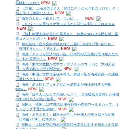
前触れじゃね？
NEW!
【悲報】 上沼恵美子さん「簡単にそうめん作れ言うけど、そう
めん作りて地獄なんよ」
NEW!
職場の人妻と不倫をして、ついに、、、
NEW!
このパソコン買おうか迷ってるから背中を刺してくれｗｗｗ
NEW!
【泣】年配夫婦が営む中華屋さん、休業を知らせる貼り紙に応
援コメントが続々と
NEW!
嫁の銀行口座が突如凍結されて三菱UFJ銀行に問い合わせ、
「説明できない」と言われ...
NEW!
海外「アメリカ経済やばい説。日本円の安定化に取り組んだの
もこれが原因か？」
NEW!
海外「東大の教授が大学ウェブサイトのコードに『六四天安
門』を埋め込んで懲戒処分w...
NEW!
海外「中国が世界資産税を導入。財政不足を海外資産への課税
で補おうとする」
NEW!
海外「消火栓もフェイクだから消防士が右往左往する中国
www」
NEW!
海外「日本人はなんて気高いんだ！」 英高級紙も驚愕した極限
の中の日本人の姿に世界...
NEW!
韓国人「韓国に10年間の出場権剥奪や過去ワールドカップ、オ
リンピック予選の記録削...
NEW!
海外「あるある！」日本を旅行した外国人が患う新たな症状
「日本後PTSD」に海外が...
韓国人「大韓航空の熊本地震飲料水支援に対する日本人の反応