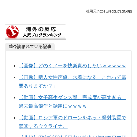
引用元:https://redd.it/1df60pj
📰
今読まれている記事
【画像】どのくノ一を快楽責めしたいｗｗｗｗｗ
【画像】新人女性声優、水着になる「これって需
要ありますか？」
【動画】女子高生ダンス部、完成度が高すぎる
過去最高傑作と話題にｗｗｗｗ
【動画】ロシア軍のドローンをネット発射装置で
撃墜するウクライナ。