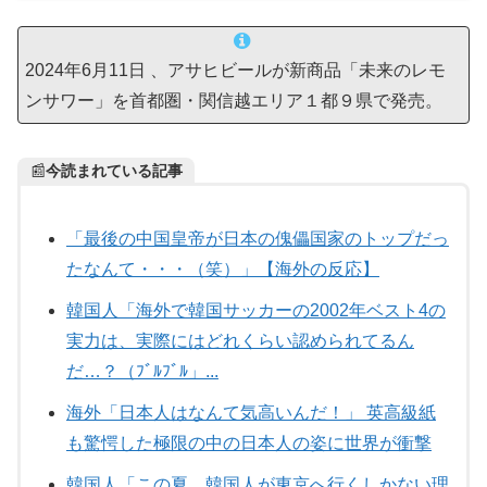
2024年6月11日 、アサヒビールが新商品「未来のレモ
ンサワー」を首都圏・関信越エリア１都９県で発売。
📰
今読まれている記事
「最後の中国皇帝が日本の傀儡国家のトップだっ
たなんて・・・（笑）」【海外の反応】
韓国人「海外で韓国サッカーの2002年ベスト4の
実力は、実際にはどれくらい認められてるん
だ…？（ﾌﾞﾙﾌﾞﾙ」...
海外「日本人はなんて気高いんだ！」 英高級紙
も驚愕した極限の中の日本人の姿に世界が衝撃
韓国人「この夏、韓国人が東京へ行くしかない理