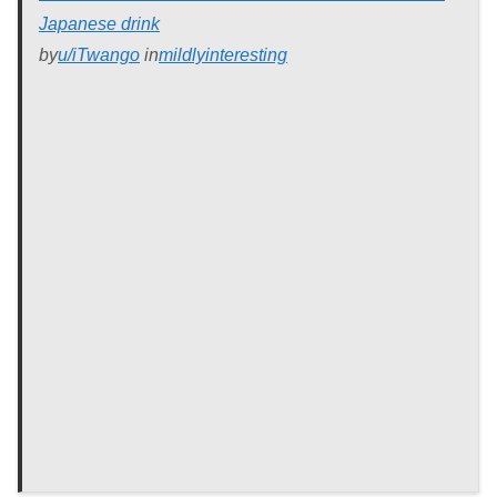
Japanese drink
by
u/iTwango
in
mildlyinteresting