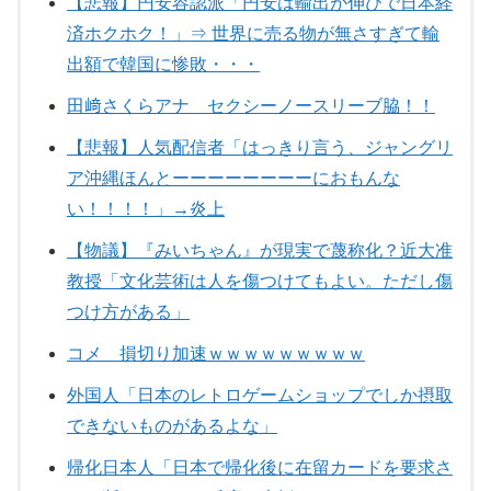
【悲報】円安容認派「円安は輸出が伸びで日本経
済ホクホク！」⇒ 世界に売る物が無さすぎて輸
出額で韓国に惨敗・・・
田﨑さくらアナ セクシーノースリーブ脇！！
【悲報】人気配信者「はっきり言う、ジャングリ
ア沖縄ほんとーーーーーーーーにおもんな
い！！！！」→炎上
【物議】『みいちゃん』が現実で蔑称化？近大准
教授「文化芸術は人を傷つけてもよい。ただし傷
つけ方がある」
コメ 損切り加速ｗｗｗｗｗｗｗｗｗ
外国人「日本のレトロゲームショップでしか摂取
できないものがあるよな」
帰化日本人「日本で帰化後に在留カードを要求さ