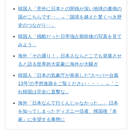
韓国人「意外に日本との関係が深い地球の裏側の
国がこちらです‥」→「国境を越えた驚くべき歴
史のつながり‥」
韓国人「残酷だった日帝強占期前後の写真を見て
みよう」
海外「その通り！」日本人ならどこでも発展させ
ると語る世界的大富豪に海外が大騒ぎ
韓国人「日本の気象庁が発表した“スーパー台風
13号”の予想進路をご覧ください・・・」→「こ
れ韓国は完全に直撃な...
海外「日本なんて行くんじゃなかった…」 日本
を知ってしまったディズニー信者、帰国後『本
家』に失望する事態に