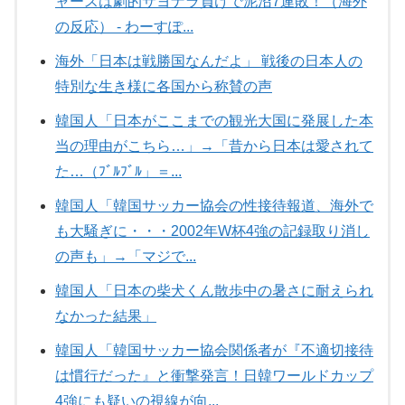
ャースは劇的サヨナラ負けで泥沼7連敗！（海外
の反応） - わーすぽ...
海外「日本は戦勝国なんだよ」 戦後の日本人の
特別な生き様に各国から称賛の声
韓国人「日本がここまでの観光大国に発展した本
当の理由がこちら…」→「昔から日本は愛されて
た…（ﾌﾞﾙﾌﾞﾙ」＝...
韓国人「韓国サッカー協会の性接待報道、海外で
も大騒ぎに・・・2002年W杯4強の記録取り消し
の声も」→「マジで...
韓国人「日本の柴犬くん散歩中の暑さに耐えられ
なかった結果」
韓国人「韓国サッカー協会関係者が『不適切接待
は慣行だった』と衝撃発言！日韓ワールドカップ
4強にも疑いの視線が向...