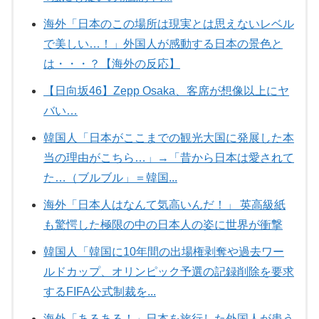
海外「日本のこの場所は現実とは思えないレベル
で美しい…！」外国人が感動する日本の景色と
は・・・？【海外の反応】
【日向坂46】Zepp Osaka、客席が想像以上にヤ
バい…
韓国人「日本がここまでの観光大国に発展した本
当の理由がこちら…」→「昔から日本は愛されて
た…（ブルブル」＝韓国...
海外「日本人はなんて気高いんだ！」 英高級紙
も驚愕した極限の中の日本人の姿に世界が衝撃
韓国人「韓国に10年間の出場権剥奪や過去ワー
ルドカップ、オリンピック予選の記録削除を要求
するFIFA公式制裁を...
海外「あるある！」日本を旅行した外国人が患う