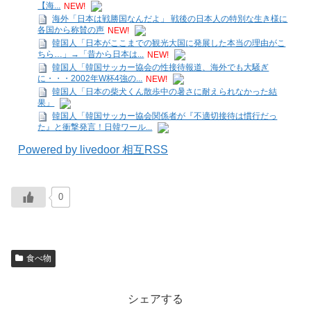
【海...
NEW!
海外「日本は戦勝国なんだよ」 戦後の日本人の特別な生き様に
各国から称賛の声
NEW!
韓国人「日本がここまでの観光大国に発展した本当の理由がこ
ちら…」→「昔から日本は...
NEW!
韓国人「韓国サッカー協会の性接待報道、海外でも大騒ぎ
に・・・2002年W杯4強の...
NEW!
韓国人「日本の柴犬くん散歩中の暑さに耐えられなかった結
果」
韓国人「韓国サッカー協会関係者が『不適切接待は慣行だっ
た』と衝撃発言！日韓ワール...
Powered by livedoor 相互RSS
0
食べ物
シェアする