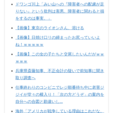
ドワンゴ川上「みい山への『障害者への配慮が足
りない』という批判は害悪。障害者に関わると損
をするのは事実。」
【画像】東京のライオンさん、溶ける
【画像】日焼け口リの締まったお尻っていいよ
ね！ｗｗｗｗｗ
【画像】この女の子たちと交尾したいんだがｗｗ
ｗｗｗ
兵庫県斎藤知事、不正会計の疑いで前知事に聞き
取り調査へ
仕事終わりのコンビニでレジ順番待ち中に老害ジ
ジイが堂々の横入り！「次の方どうぞ」の案内を
自分への合図と勘違いし...
海外「アメリカが戦争している理由はこれだな。