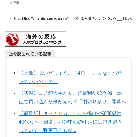
投稿者
引用元:
https://youtube.com/shorts/A6m4K9SyRSk?si=ydQhGvyYl__d0zyK
📰
今読まれている記事
【画像】はいだしょうこ（47）「こんなオバサ
ンでいいの…？」
【悲報】コメ卸大手さん、営業利益83％減 高
値で買い込んだ米が売れず「損切り祭り」開幕へ
【避難所】キッチンカー、から揚げや麺類提供
40代女性「最高、パン中心の生活には飽き飽き
していて、野菜不足も感...