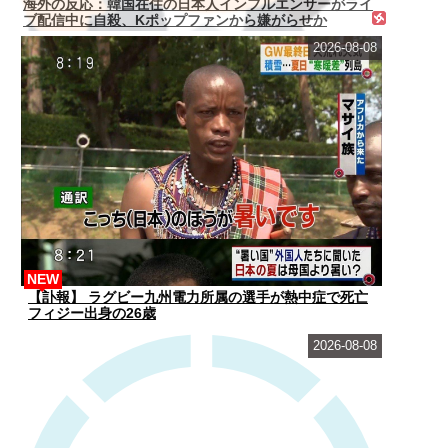
海外の反応：韓国在住の日本人インフルエンサーがライ
ブ配信中に自殺、Kポップファンから嫌がらせか
2026-08-08
NEW
【訃報】 ラグビー九州電力所属の選手が熱中症で死亡
フィジー出身の26歳
2026-08-08