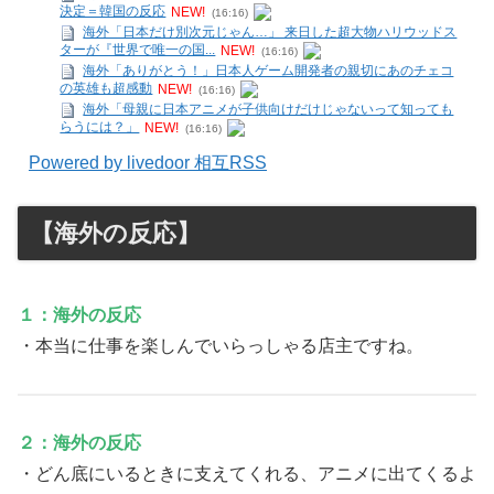
決定＝韓国の反応
NEW!
(16:16)
海外「日本だけ別次元じゃん…」 来日した超大物ハリウッドス
ターが『世界で唯一の国...
NEW!
(16:16)
海外「ありがとう！」日本人ゲーム開発者の親切にあのチェコ
の英雄も超感動
NEW!
(16:16)
海外「母親に日本アニメが子供向けだけじゃないって知っても
らうには？」
NEW!
(16:16)
Powered by livedoor 相互RSS
【海外の反応】
１：海外の反応
・本当に仕事を楽しんでいらっしゃる店主ですね。
２：海外の反応
・どん底にいるときに支えてくれる、アニメに出てくるよ