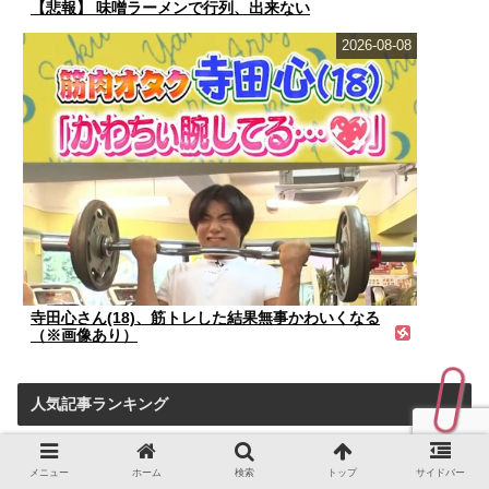
【悲報】 味噌ラーメンで行列、出来ない
2026-08-08
寺田心さん(18)、筋トレした結果無事かわいくなる
（※画像あり）
人気記事ランキング
メニュー
ホーム
検索
トップ
サイドバー