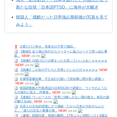
新たな症状「日本語PTSD」に海外が大騒ぎ
韓国人「残酷だった日帝強占期前後の写真を見て
みよう」
大変だけど幸せ。等身大の子育て物語。
【動画】走り屋が先行のスクーターに猛スピードで突っ込む事
故。
NEW!
(16:25)
【画像】日焼け口リの締まったお尻っていいよね！ｗｗｗｗｗ
NEW!
(16:25)
【画像】この女の子たちと交尾したいんだがｗｗｗｗｗ
NEW!
(16:25)
兵庫県斎藤知事、不正会計の疑いで前知事に聞き取り調査へ
NEW!
(16:24)
韓国調査船が竹島周辺の日本EEZ内で調査か、ワイヤのような
もの海中に投入…外務省...
NEW!
(16:24)
【速報】ワンピースの「世界に5種しかない飛行能力」発言の謎
が解けるww..
NEW!
(16:24)
日本人の文化的習慣にチリ感銘「だから日本が大好きなんだ
よ」「彼らの文化と教養が羨...
NEW!
(16:16)
（速報）韓国代表、奇跡の勝利…17年ぶりにWBCベスト8進出