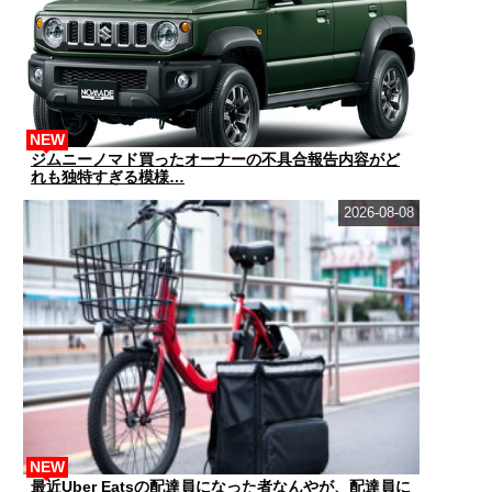
NEW
ジムニーノマド買ったオーナーの不具合報告内容がど
れも独特すぎる模様…
2026-08-08
NEW
最近Uber Eatsの配達員になった者なんやが、配達員に