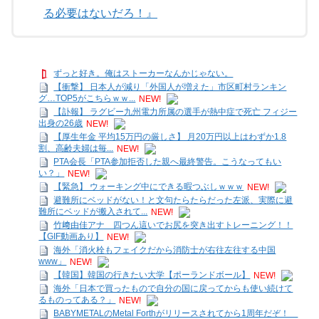
る必要はないだろ！』
ずっと好き。俺はストーカーなんかじゃない。
【衝撃】 日本人が減り「外国人が増えた」市区町村ランキン
グ…TOP5がこちらｗｗ...
NEW!
【訃報】 ラグビー九州電力所属の選手が熱中症で死亡 フィジー
出身の26歳
NEW!
【厚生年金 平均15万円の厳しさ】 月20万円以上はわずか1.8
割、高齢夫婦は毎...
NEW!
PTA会長「PTA参加拒否した親へ最終警告。こうなってもい
い？」
NEW!
【緊急】 ウォーキング中にできる暇つぶしｗｗｗ
NEW!
避難所にベッドがない！と文句たらたらだった左派、実際に避
難所にベッドが搬入されて...
NEW!
竹﨑由佳アナ 四つん這いでお尻を突き出すトレーニング！！
【GIF動画あり】
NEW!
海外「消火栓もフェイクだから消防士が右往左往する中国
www」
NEW!
【韓国】韓国の行きたい大学【ポーランドボール】
NEW!
海外「日本で買ったもので自分の国に戻ってからも使い続けて
るものってある？」
NEW!
BABYMETALのMetal Forthがリリースされてから1周年だぞ！