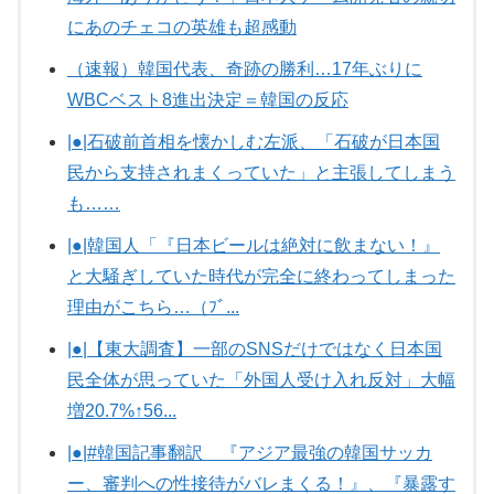
にあのチェコの英雄も超感動
（速報）韓国代表、奇跡の勝利…17年ぶりに
WBCベスト8進出決定＝韓国の反応
|●|石破前首相を懐かしむ左派、「石破が日本国
民から支持されまくっていた」と主張してしまう
も……
|●|韓国人「『日本ビールは絶対に飲まない！』
と大騒ぎしていた時代が完全に終わってしまった
理由がこちら…（ﾌﾞ...
|●|【東大調査】一部のSNSだけではなく日本国
民全体が思っていた「外国人受け入れ反対」大幅
増20.7%↑56...
|●|#韓国記事翻訳 『アジア最強の韓国サッカ
ー、審判への性接待がバレまくる！』、『暴露す