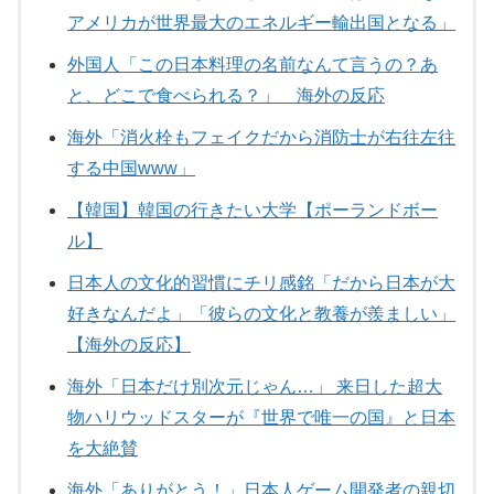
アメリカが世界最大のエネルギー輸出国となる」
外国人「この日本料理の名前なんて言うの？あ
と、どこで食べられる？」 海外の反応
海外「消火栓もフェイクだから消防士が右往左往
する中国www」
【韓国】韓国の行きたい大学【ポーランドボー
ル】
日本人の文化的習慣にチリ感銘「だから日本が大
好きなんだよ」「彼らの文化と教養が羨ましい」
【海外の反応】
海外「日本だけ別次元じゃん…」 来日した超大
物ハリウッドスターが『世界で唯一の国』と日本
を大絶賛
海外「ありがとう！」日本人ゲーム開発者の親切