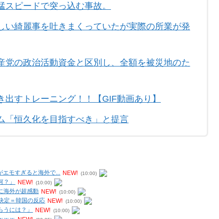
猛スピードで突っ込む事故。
しい綺麗事を吐きまくっていたが実際の所業が発
産党の政治活動資金と区別し、全額を被災地のた
出すトレーニング！！【GIF動画あり】
ム「恒久化を目指すべき」と提言
エモすぎると海外で...
NEW!
(10:00)
何？」
NEW!
(10:00)
に海外が超感動
NEW!
(10:00)
出決定＝韓国の反応
NEW!
(10:00)
らうには？」
NEW!
(10:00)