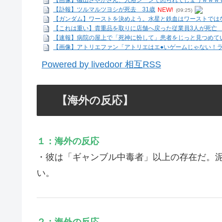
【画像】磯山さやかさん、入浴シーンで怒られてしまうｗｗｗ
【訃報】ツルマルツヨシが死去 31歳
NEW!
(09:25)
【ガンダム】ワーストを決めよう。水星と鉄血はワーストではない
【これは重い】貴重品を取りに店舗へ戻った従業員3人が死亡 オ
【速報】病院の屋上で「死神に扮して」患者をじっと見つめて
【画像】アトリエファン「アトリエはエ●いゲームじゃない！ライ
Powered by livedoor 相互RSS
【海外の反応】
１：海外の反応
・彼は「ギャンブル中毒者」以上の存在だ。泥
い。
２：海外の反応