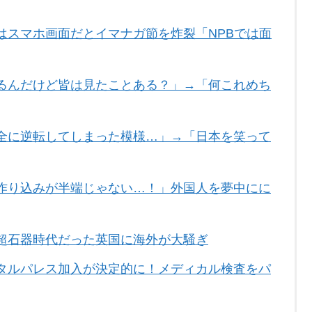
はスマホ画面だとイマナガ節を炸裂「NPBでは面
るんだけど皆は見たことある？」→「何これめち
全に逆転してしまった模様…」→「日本を笑って
作り込みが半端じゃない…！」外国人を夢中にに
超石器時代だった英国に海外が大騒ぎ
タルパレス加入が決定的に！メディカル検査をパ