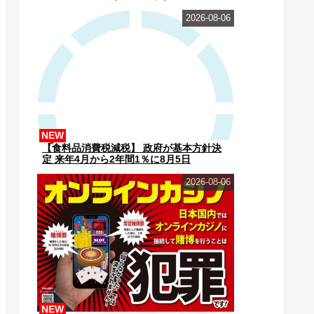
2026-08-06
NEW
【食料品消費税減税】 政府が基本方針決
定 来年4月から2年間1％に8月5日
2026-08-06
NEW