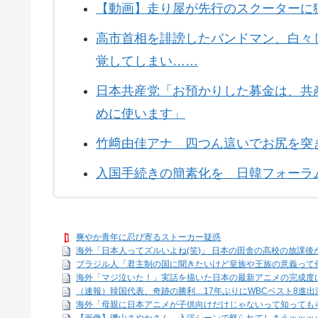
【動画】走り屋が先行のスクーターに
高市首相を誹謗したバンドマン、白々
覚してしまい……
日本共産党「お預かりした募金は、共
めに使います」
竹﨑由佳アナ 四つん這いでお尻を突き
入国手続きの簡素化を 日韓フォーラ
爽やか青年に忍び寄るストーカー疑惑
海外「日本人ってズルいよね(笑)」 日本の田舎の高校の放課後が
ブラジル人「君主制の国に聞きたいけど皇族や王族の意義って
海外「マジ泣いた！」実話を描いた日本の最新アニメの完成度
（速報）韓国代表、奇跡の勝利…17年ぶりにWBCベスト8進
海外「母親に日本アニメが子供向けだけじゃないって知っても