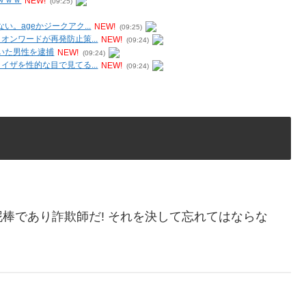
ｗｗｗ
NEW!
(09:25)
。ageかジークアク...
NEW!
(09:25)
ンワードが再発防止策...
NEW!
(09:24)
いた男性を逮捕
NEW!
(09:24)
ザを性的な目で見てる...
NEW!
(09:24)
棒であり詐欺師だ! それを決して忘れてはならな