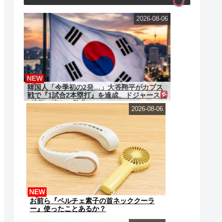
2026-08-06
NEW
韓国人「今季初の2発…」大谷翔平がカブス
戦で『1試合2本塁打』を達成、ドジャースは
6連敗で悔しい敗北
2026-08-06
NEW
お前ら『ペルチェ素子の首ネッククーラ
ー』使ったことあるか？