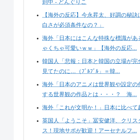
到中 - どんぐりこ
【海外の反応】今永昇太、好調の秘訣
白さが必須条件なの？」
海外「日本にはこんな特殊な標識があ
ゃくちゃ可愛いｗｗ」【海外の反応...
韓国人「悲報：日本と韓国の立場が完
見てたのに…（ﾌﾞﾙﾌﾞﾙ」＝韓...
海外「日本のアニメは世界観や設定の
する世界観の作品とは・・・？ 海...
海外「これが文明か！」日本に比べて
英国人「ようこそ」冨安健洋、クリス
ス！現地サポが歓迎！アーセナルフ...