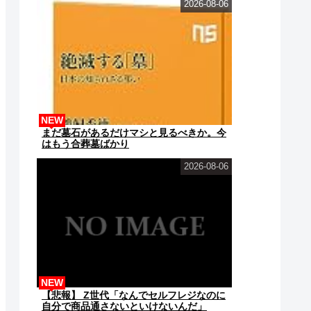
2026-08-06
NEW
まだ墓石があるだけマシと見るべきか。今
はもう合葬墓ばかり
2026-08-06
NEW
【悲報】 Z世代「なんでセルフレジなのに
自分で商品通さないといけないんだ」