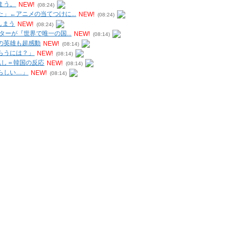
まう。
NEW!
(08:24)
」←アニメの当てつけに...
NEW!
(08:24)
しまう
NEW!
(08:24)
ーが『世界で唯一の国...
NEW!
(08:14)
の英雄も超感動
NEW!
(08:14)
らうには？」
NEW!
(08:14)
兆し＝韓国の反応
NEW!
(08:14)
らしい…」
NEW!
(08:14)