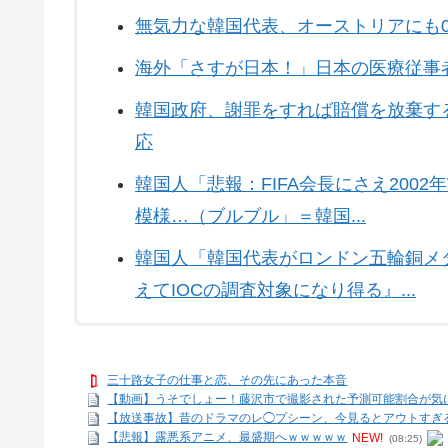
無気力な韓国代表、オーストリアにも0
海外「さすが日本！」日本の医療従事
韓国政府、謝罪をすれば賠償を放棄す
応
韓国人「悲報：FIFA会長にさえ200
模様…（ブルブル」＝韓国...
韓国人「韓国代表がロンドン五輪銅メ
えてIOCの調査対象になり得る』...
三十路女子の仕事と恋、その先にあった本音
【動画】うそでしょー！藤沢市で撮影された予測可能割合が気
【放送事故】昔のドラマのレ◯プシーン、今見るとアウトすぎ
【悲報】露悪系アニメ、最盛期へｗｗｗｗｗ
NEW!
(08:25)