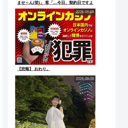
ませ～ん(笑)」 客「…今日、契約日ですよ
ね？」→こうなるｗｗ...
2026-08-08
【悲報】 おわり。
2026-08-08