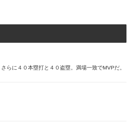
さらに４０本塁打と４０盗塁。満場一致でMVPだ。