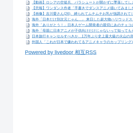
【動画】ロシアの空挺兵、パラシュートが開かずに墜落してし
【悲報】ワンダンス作者「手書きでダンスアニメ描いてみました
【画像】吉川愛さん(26)、縛られてムチムチお乳が強調されて
海外「日本だけ別次元じゃん…」 来日した超大物ハリウッドスタ
海外「ありがとう！」日本人ゲーム開発者の親切にあのチェコ
海外「母親に日本アニメが子供向けだけじゃないって知っても
日本旅行キャンセルすべきか…1万年ぶり史上最大級の火山の
外国人「これが日本で嫌われてるアニメキャラのカップリング
Powered by livedoor 相互RSS