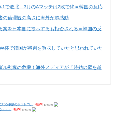
-1で敗北…3月のAマッチは2敗で終＝韓国の反応
者の倫理観の高さに海外が超感動
る案を日本側に提示するも拒否される＝韓国の反
2年W杯で韓国が審判を買収していたと思われていた
ダル剥奪の危機！海外メディアが『時効の壁を越
になる事故のドラレコ。
NEW!
(08:25)
る・・・
NEW!
(08:25)