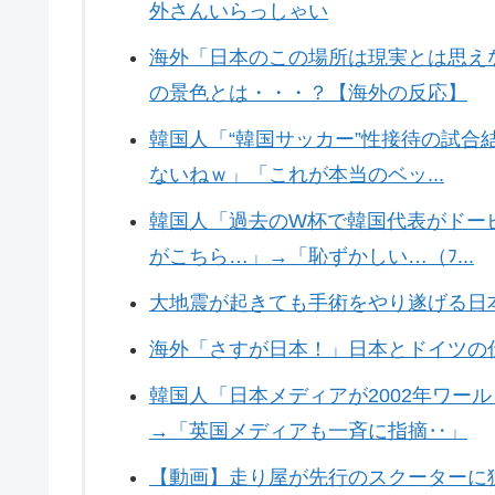
外さんいらっしゃい
海外「日本のこの場所は現実とは思え
の景色とは・・・？【海外の反応】
韓国人「“韓国サッカー”性接待の試
ないねｗ」「これが本当のベッ...
韓国人「過去のW杯で韓国代表がドー
がこちら…」→「恥ずかしい…（ﾌ...
大地震が起きても手術をやり遂げる日
海外「さすが日本！」日本とドイツの
韓国人「日本メディアが2002年ワー
→「英国メディアも一斉に指摘‥」
【動画】走り屋が先行のスクーターに