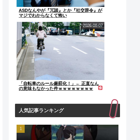
ASDなんやが『冗談』とか『社交辞令』が
マジでわからなくて怖い
2026-08-07
「自転車のルール厳罰化！」← 正直なん
の意味もなかった件ｗｗｗｗｗｗｗｗ
人気記事ランキング