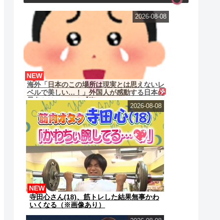
2026-08-08
NEW
海外「日本のこの場所は現実とは思えないレ
ベルで美しい…！」外国人が感動する日本の
景色とは・・・？【海...
2026-08-08
NEW
寺田心さん(18)、筋トレした結果無事かわ
いくなる（※画像あり）