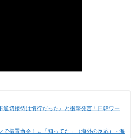
不適切接待は慣行だった』と衝撃発言！日韓ワー
で措置命令！←「知ってた」（海外の反応） - 海