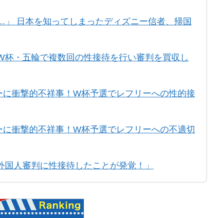
…」 日本を知ってしまったディズニー信者、帰国
W杯・五輪で複数回の性接待を行い審判を買収し
カーに衝撃的不祥事！W杯予選でレフリーへの性的接
カーに衝撃的不祥事！W杯予選でレフリーへの不適切
外国人審判に性接待したことが発覚！」