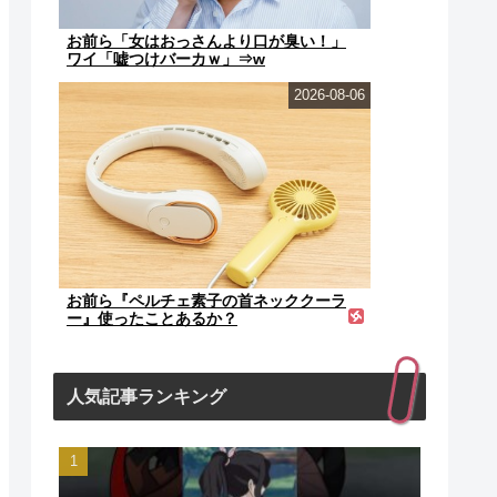
お前ら「女はおっさんより口が臭い！」
ワイ「嘘つけバーカｗ」⇒w
2026-08-06
お前ら『ペルチェ素子の首ネッククーラ
ー』使ったことあるか？
人気記事ランキング