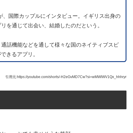
さんが、国際カップルにインタビュー。イギリス出身の
うアプリを通じて出会い、結婚したのだという。
イン、通話機能などを通して様々な国のネイティブスピ
ができるアプリ。
引用元:https://youtube.com/shorts/-H2eGvMD7Cw?si=wMWlWV1Qx_hhhryr