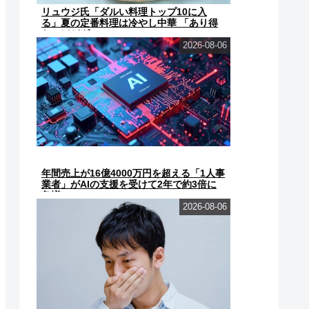
リュウジ氏「ダルい料理トップ10に入
る」夏の定番料理は冷やし中華 「あり得
ないほどダルい」
2026-08-06
年間売上が16億4000万円を超える「1人事
業者」がAIの支援を受けて2年で約3倍に
急増
2026-08-06