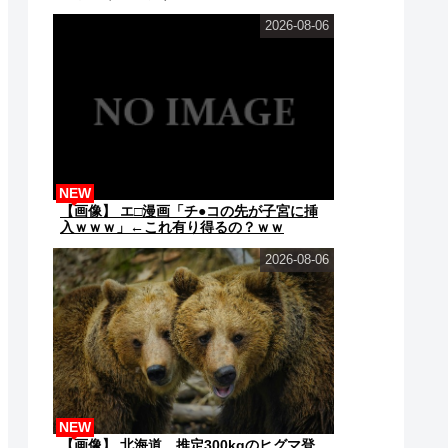
ｗ❤
2026-08-06
NEW
【画像】 エ□漫画「チ●コの先が子宮に挿
入ｗｗｗ」←これ有り得るの？ｗｗ
2026-08-06
NEW
【画像】 北海道、推定300kgのヒグマ登