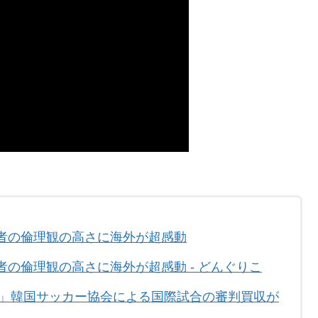
者の倫理観の高さに海外が超感動
の倫理観の高さに海外が超感動 - どんぐりこ
！」韓国サッカー協会による国際試合の審判買収が