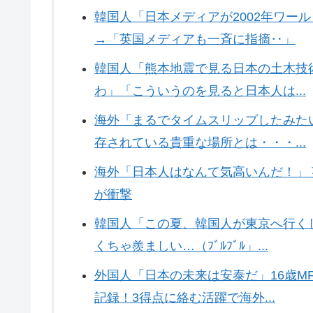
韓国人「日本メディアが2002年ワー
→「英国メディアも一斉に指摘‥」
韓国人「熊本地震で見る日本の土木技
わ」「こういうのを見ると日本人は...
海外「まるでタイムスリップしたみた
存されている貴重な場所とは・・・...
海外「日本人はなんて気高いんだ！」
が衝撃
韓国人「この夏、韓国人が東京へ行く
くちゃ羨ましい…（ﾌﾞﾙﾌﾞﾙ」...
外国人「日本の未来は安泰だ」16歳M
記録！3得点に絡む活躍で海外...