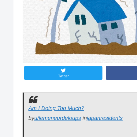
Twitter
Am I Doing Too Much?
by
u/lemeneurdeloups
in
japanresidents