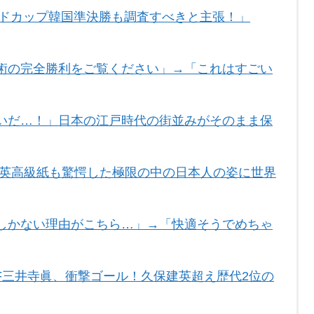
ルドカップ韓国準決勝も調査すべきと主張！」
術の完全勝利をご覧ください」→「これはすごい
いだ…！」日本の江戸時代の街並みがそのまま保
 英高級紙も驚愕した極限の中の日本人の姿に世界
しかない理由がこちら…」→「快適そうでめちゃ
F三井寺眞、衝撃ゴール！久保建英超え歴代2位の