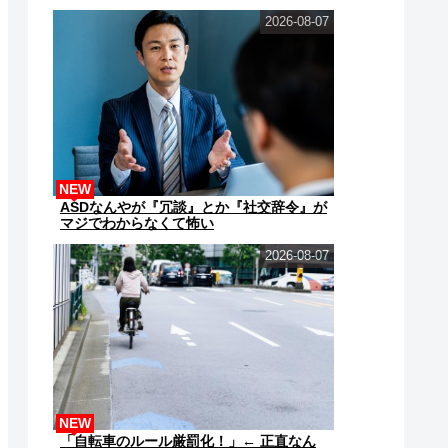
2026-08-07
NEW
ASDなんやが『冗談』とか『社交辞令』が
マジでわからなくて怖い
2026-08-07
NEW
「自転車のルール厳罰化！」← 正直なん