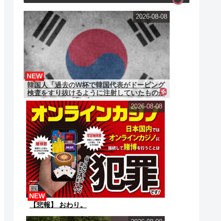
2026-08-08
NEW
韓国人「過去のW杯で韓国代表がドーピング
検査をすり抜けるように注射していたものが
こちら…」→「恥ずか...
2026-08-08
NEW
【悲報】 おわり。