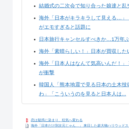
結婚式の二次会で知り合った娘達と乱
海外「日本がキラキラして見える…」
がエモすぎると話題に
日本旅行キャンセルすべきか…1万年
海外「素晴らしい！」日本が買収した
海外「日本人はなんて気高いんだ！」
が衝撃
韓国人「熊本地震で見る日本の土木技
わ」「こういうのを見ると日本人は...
恋は疑惑に染まり、狂気へ変わる
海外「日本だけ別次元じゃん…」 来日した超大物ハリウッドスタ