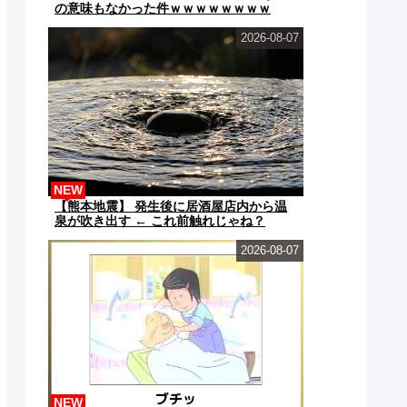
の意味もなかった件ｗｗｗｗｗｗｗｗ
2026-08-07
NEW
【熊本地震】 発生後に居酒屋店内から温
泉が吹き出す ← これ前触れじゃね？
2026-08-07
NEW