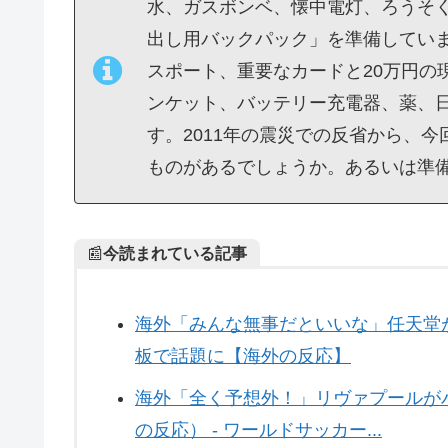
水、ガスボンベ、懐中電灯、ろうそ
出し用バックパック」を準備してい
スポート、重要なカードと20万円の
ンケット、バッテリー充電器、薬、
す。2011年の震災での反省から、
ものがあるでしょうか。あるいは準
📰
今読まれている記事
海外「みんな無事だといいな」任天堂が
板で話題に【海外の反応】
海外「全く予想外！」リヴァプールが
の反応） - ワールドサッカー...