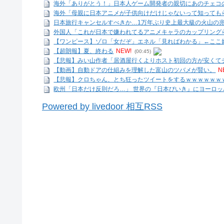
海外「ありがとう！」日本人ゲーム開発者の親切にあのチェコ
海外「母親に日本アニメが子供向けだけじゃないって知っても
日本旅行キャンセルすべきか…1万年ぶり史上最大級の火山の
外国人「これが日本で嫌われてるアニメキャラのカップリング
【ワンピース】ゾロ「女だぞ」エネル「見ればわかる」←ここ好
【超朗報】夏、終わる
NEW!
(00:45)
【悲報】みい山作者「居酒屋行くよりホスト初回の方が安くて
【動画】自動ドアの仕組みを理解した富山のツバメが賢い。
N
【悲報】クロちゃん、とち狂ったツイートをするｗｗｗｗｗｗ
欧州「日本だけ反則だろ…」 世界の『日本びいき』にヨーロ
Powered by livedoor 相互RSS