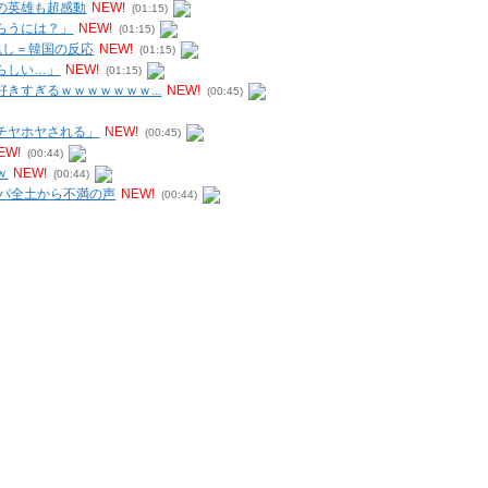
の英雄も超感動
NEW!
(01:15)
らうには？」
NEW!
(01:15)
兆し＝韓国の反応
NEW!
(01:15)
らしい…」
NEW!
(01:15)
きすぎるｗｗｗｗｗｗｗ...
NEW!
(00:45)
チヤホヤされる」
NEW!
(00:45)
EW!
(00:44)
ｗ
NEW!
(00:44)
ッパ全土から不満の声
NEW!
(00:44)