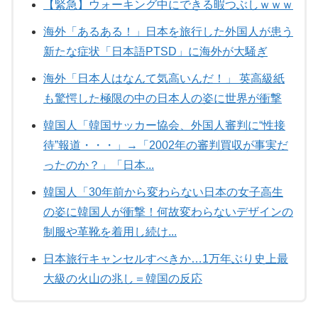
【緊急】ウォーキング中にできる暇つぶしｗｗｗ
海外「あるある！」日本を旅行した外国人が患う
新たな症状「日本語PTSD」に海外が大騒ぎ
海外「日本人はなんて気高いんだ！」 英高級紙
も驚愕した極限の中の日本人の姿に世界が衝撃
韓国人「韓国サッカー協会、外国人審判に“性接
待”報道・・・」→「2002年の審判買収が事実だ
ったのか？」「日本...
韓国人「30年前から変わらない日本の女子高生
の姿に韓国人が衝撃！何故変わらないデザインの
制服や革靴を着用し続け...
日本旅行キャンセルすべきか…1万年ぶり史上最
大級の火山の兆し＝韓国の反応