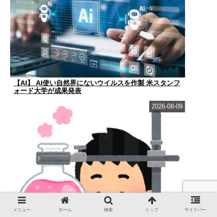
【AI】 AI使い自然界にないウイルスを作製 米スタンフ
ォード大学が成果発表
2026-08-09
メニュー
ホーム
検索
トップ
サイドバー