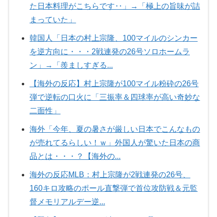
た日本料理がこちらです‥」→「極上の旨味が詰
まっていた」
韓国人「日本の村上宗隆、100マイルのシンカー
を逆方向に・・・2戦連発の26号ソロホームラ
ン」→「羨ましすぎる...
【海外の反応】村上宗隆が100マイル粉砕の26号
弾で逆転の口火に「三振率＆四球率が高い奇妙な
二面性」
海外「今年、夏の暑さが厳しい日本でこんなもの
が売れてるらしい！ｗ」外国人が驚いた日本の商
品とは・・・？【海外の...
海外の反応MLB：村上宗隆が2戦連発の26号、
160キロ攻略のポール直撃弾で首位攻防戦＆元監
督メモリアルデー逆...