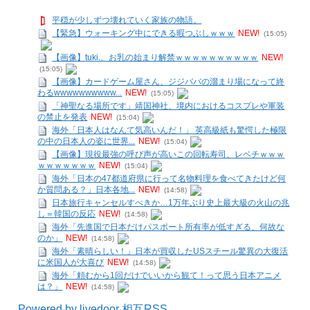
平穏が少しずつ壊れていく家族の物語。
【緊急】ウォーキング中にできる暇つぶしｗｗｗ
NEW!
(15:05)
【画像】tuki.、お乳の始まり解禁ｗｗｗｗｗｗｗｗｗｗ
NEW!
(15:05)
【画像】カードゲーム屋さん、ジジババの溜まり場になって終
わるwwwwwwwwww...
NEW!
(15:05)
「神聖なる場所です」靖国神社、境内におけるコスプレや軍装
の禁止を発表
NEW!
(15:04)
海外「日本人はなんて気高いんだ！」 英高級紙も驚愕した極限
の中の日本人の姿に世界...
NEW!
(15:04)
【画像】現役最強の呼び声が高いこの回転寿司、レベチｗｗｗ
ｗｗｗｗｗｗｗ
NEW!
(15:04)
海外「日本の47都道府県に行って名物料理を食べてきたけど何
か質問ある？」日本各地...
NEW!
(14:58)
日本旅行キャンセルすべきか…1万年ぶり史上最大級の火山の兆
し＝韓国の反応
NEW!
(14:58)
海外「先進国で日本だけパスポート所有率が低すぎる、何故な
のか」
NEW!
(14:58)
海外「素晴らしい！」日本が買収したUSスチール驚異の大復活
に米国人が大喜び
NEW!
(14:58)
海外「頼むから1回だけでいいから観て！って思う日本アニメ
は？」
NEW!
(14:58)
Powered by livedoor 相互RSS