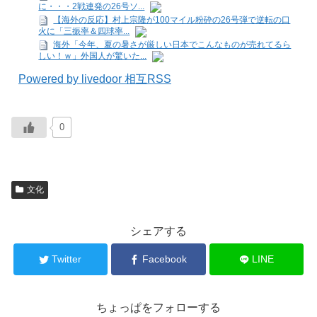
に・・・2戦連発の26号ソ...
【海外の反応】村上宗隆が100マイル粉砕の26号弾で逆転の口
火に「三振率＆四球率...
海外「今年、夏の暑さが厳しい日本でこんなものが売れてるら
しい！ｗ」外国人が驚いた...
Powered by livedoor 相互RSS
0
文化
シェアする
Twitter
Facebook
LINE
ちょっぱをフォローする