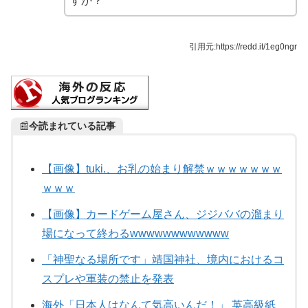
すか？
引用元:https://redd.it/1eg0ngr
📰
今読まれている記事
【画像】tuki.、お乳の始まり解禁ｗｗｗｗｗｗｗ
ｗｗｗ
【画像】カードゲーム屋さん、ジジババの溜まり
場になって終わるwwwwwwwwwwww
「神聖なる場所です」靖国神社、境内におけるコ
スプレや軍装の禁止を発表
海外「日本人はなんて気高いんだ！」 英高級紙