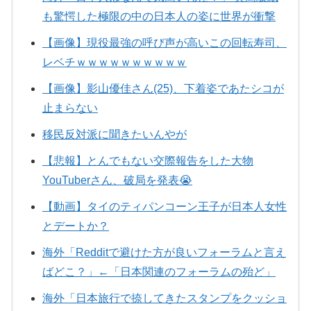
も驚愕した極限の中の日本人の姿に世界が衝撃
【画像】現役最強の呼び声が高いこの回転寿司、
レベチｗｗｗｗｗｗｗｗｗｗ
【画像】影山優佳さん(25)、下着姿であたシコが
止まらない
移民反対派に聞きたいんやが
【悲報】とんでもない交際報告をした大物
YouTuberさん、破局を発表😭
【動画】タイのティパンコーン王子が日本人女性
とデートか？
海外「Redditで避けた方が良いフォーラムと言え
ばどこ？」←「日本関連のフォーラムの殆ど」
海外「日本旅行で捺してきたスタンプをクッショ