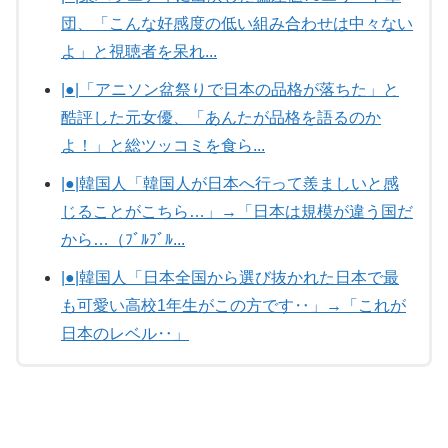
団、「こんな好感度の低い組み合わせは中々ない
よ」と視聴者を呆れ...
|●|「アニソン盆祭りで日本の品格が落ちた」と
酷評した元女優、「あんたが品格を語るのか
よ！」と総ツッコミを食ら...
|●|韓国人「韓国人が日本へ行って羨ましいと感
じることがこちら…」→「日本は規模が違う国だ
から…（ﾌﾞﾙﾌﾞﾙ...
|●|韓国人「日本全国から選び抜かれた日本で最
も可愛い高校1年生がこの方です‥」→「これが
日本のレベル‥」