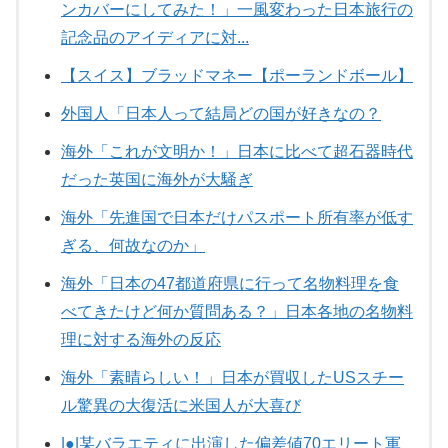
ンカバーにしてみた！」一風変わった日本旅行の
記念品のアイディアに対...
【スイス】ブラッドマネー【ポーランドボール】
外国人「日本人って結局どの国が好きなの？
海外「これが文明か！」日本に比べて超石器時代
だった英国に海外が大騒ぎ
海外「先進国で日本だけパスポート所有率が低す
ぎる、何故なのか」
海外「日本の47都道府県に行って名物料理を食
べてきたけど何か質問ある？」日本各地の名物料
理に対する海外の反応
海外「素晴らしい！」日本が買収したUSスチー
ル驚異の大復活に米国人が大喜び
|●|某バラエティに出演した偏差値70エリート軍