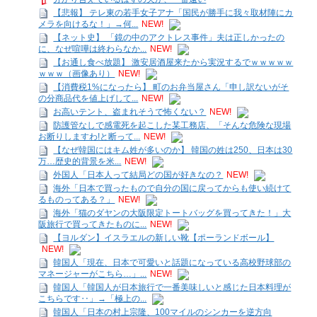
【悲報】 テレ東の若手女子アナ「国民が勝手に我々取材陣にカ
メラを向けるな！」→何...
NEW!
【ネット史】 「鏡の中のアクトレス事件」夫は正しかったの
に、なぜ喧嘩は終わらなか...
NEW!
【お通し食べ放題】 激安居酒屋来たから実況するでｗｗｗｗｗ
ｗｗｗ（画像あり）
NEW!
【消費税1%になったら】 町のお弁当屋さん「申し訳ないがそ
の分商品代を値上げして...
NEW!
お高いテント、盗まれそうで怖くない？
NEW!
防護管なしで感電死を起こした某工務店、「そんな危険な現場
お断りしますわ!と断って...
NEW!
【なぜ韓国にはキム姓が多いのか】 韓国の姓は250、日本は30
万…歴史的背景を米...
NEW!
外国人「日本人って結局どの国が好きなの？
NEW!
海外「日本で買ったもので自分の国に戻ってからも使い続けて
るものってある？」
NEW!
海外「猫のダヤンの大阪限定トートバッグを買ってきた！」大
阪旅行で買ってきたものに...
NEW!
【ヨルダン】イスラエルの新しい靴【ポーランドボール】
NEW!
韓国人「現在、日本で可愛いと話題になっている高校野球部の
マネージャーがこちら…」...
NEW!
韓国人「韓国人が日本旅行で一番美味しいと感じた日本料理が
こちらです‥」→「極上の...
韓国人「日本の村上宗隆、100マイルのシンカーを逆方向