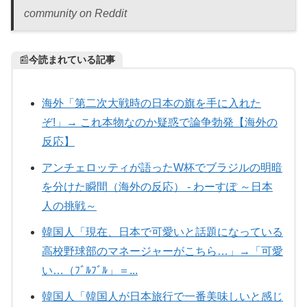
community on Reddit
📰
今読まれている記事
海外「第二次大戦時の日本の旗を手に入れた
ぞ!」→ これ本物なのか疑惑で論争勃発【海外の
反応】
アンチェロッティが語ったW杯でブラジルの明暗
を分けた瞬間（海外の反応） - わーすぽ ～日本
人の挑戦～
韓国人「現在、日本で可愛いと話題になっている
高校野球部のマネージャーがこちら…」→「可愛
い…（ﾌﾞﾙﾌﾞﾙ」＝...
韓国人「韓国人が日本旅行で一番美味しいと感じ