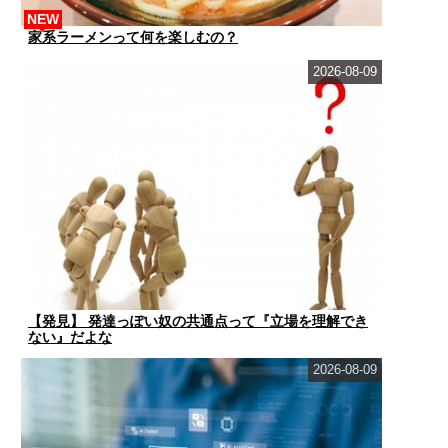
NEW
家系ラーメンって何を楽しむの？
2026-08-09
【発見】 発達っぽい奴の共通点って『立場を理解でき
ない』だよな
2026-08-09