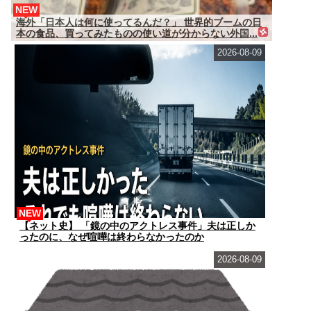
NEW
海外「日本人は何に使ってるんだ？」 世界的ブームの日
本の食品、買ってみたものの使い道が分からない外国...
2026-08-09
NEW
【ネット史】 「鏡の中のアクトレス事件」夫は正しか
ったのに、なぜ喧嘩は終わらなかったのか
2026-08-09