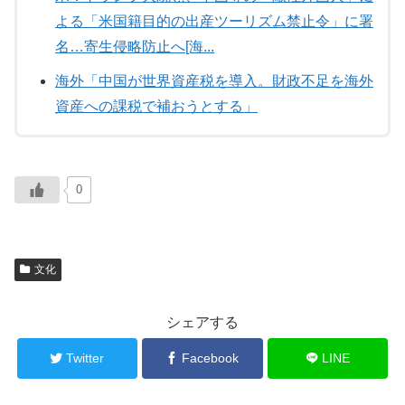
よる「米国籍目的の出産ツーリズム禁止令」に署
名…寄生侵略防止へ[海...
海外「中国が世界資産税を導入。財政不足を海外
資産への課税で補おうとする」
0
文化
シェアする
Twitter
Facebook
LINE