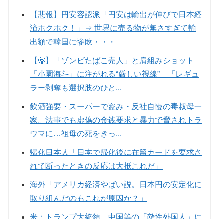
【悲報】円安容認派「円安は輸出が伸びで日本経
済ホクホク！」⇒ 世界に売る物が無さすぎて輸
出額で韓国に惨敗・・・
【🧟】「ゾンビたばこ売人」と肩組みショット
「小園海斗」に注がれる“厳しい視線” 「レギュ
ラー剥奪も選択肢のひと...
飲酒強要・スーパーで盗み・反社自慢の毒叔母一
家。法事でも虚偽の金銭要求と暴力で脅されトラ
ウマに…祖母の死をきっ...
帰化日本人「日本で帰化後に在留カードを要求さ
れて断ったときの反応は大抵これだ」
海外「アメリカ経済やばい説。日本円の安定化に
取り組んだのもこれが原因か？」
米：トランプ大統領、中国等の「敵性外国人」に