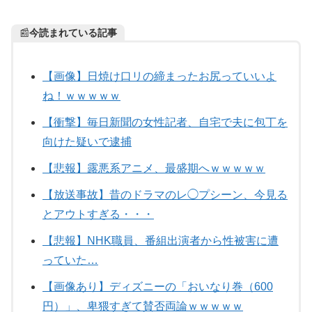
📰
今読まれている記事
【画像】日焼け口リの締まったお尻っていいよ
ね！ｗｗｗｗｗ
【衝撃】毎日新聞の女性記者、自宅で夫に包丁を
向けた疑いで逮捕
【悲報】露悪系アニメ、最盛期へｗｗｗｗｗ
【放送事故】昔のドラマのレ◯プシーン、今見る
とアウトすぎる・・・
【悲報】NHK職員、番組出演者から性被害に遭
っていた…
【画像あり】ディズニーの「おいなり巻（600
円）」、卑猥すぎて賛否両論ｗｗｗｗｗ