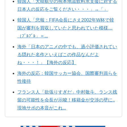
韓国人「大韓航空の熊本地震飲料水支援に対する
日本人の反応をご覧ください・・・」→「」
韓国人「悲報：FIFA会長にさえ2002年W杯で韓
国が審判を買収していたと思われていた模様…
（ﾌﾞﾙﾌﾞﾙ」＝...
海外「日本のアニメの中でも、過小評価されてい
る隠れた名作といえばこの作品なんだよ
ね・・・！」【海外の反応】
海外の反応：韓国サッカー協会、国際審判員らを
性接待
フランス人「欲張りすぎだ」中村敬斗、ランス残
留の可能性を会長が示唆！移籍金が交渉の壁に..
現地サポの本音がこれ...