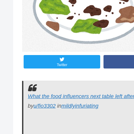
Twitter
What the food influencers next table left after
by
u/fio3302
in
mildlyinfuriating