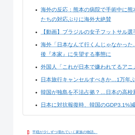
海外の反応：熊本の病院で手術中に熊
たちの対応ぶりに海外大絶賛
【動画】ブラジルの女子フットサル選
海外「日本なんて行くんじゃなかった
後『本家』に失望する事態に
外国人「これが日本で嫌われてるアニ
日本旅行キャンセルすべきか…1万年
韓国が独島を不法占拠？…日本の高校
日本に対抗報復時、韓国のGDP3.1
平穏が少しずつ壊れていく家族の物語。