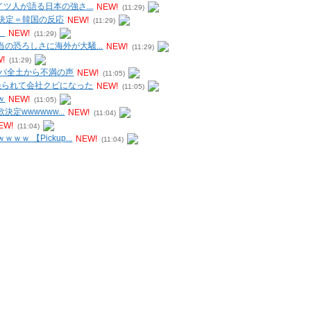
ツ人が語る日本の強さ...
NEW!
(11:29)
出決定＝韓国の反応
NEW!
(11:29)
」
NEW!
(11:29)
の恐ろしさに海外が大騒...
NEW!
(11:29)
!
(11:29)
ッパ全土から不満の声
NEW!
(11:05)
撮られて会社クビになった
NEW!
(11:05)
ｗ
NEW!
(11:05)
定wwwwww...
NEW!
(11:04)
EW!
(11:04)
 【Pickup...
NEW!
(11:04)