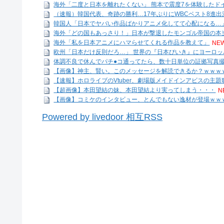
海外「二度と日本を離れたくない」 熊本で震度7を体験したドイ
（速報）韓国代表、奇跡の勝利…17年ぶりにWBCベスト8進
韓国人「日本でヤバい作品ばかりアニメ化してて心配になる…
海外「どの国もあっさり！」日本が撃退したモンゴル帝国の本当
海外「私を日本アニメにハマらせてくれる作品を教えて」
NEW
欧州「日本だけ反則だろ…」 世界の『日本びいき』にヨーロ
体調不良で休んでパチ●コ通ってたら、数十日単位の証拠写真
【画像】神主、賢い。このメッセージを解読できるか？ｗｗｗ
【速報】ホロライブのVtuber、劇場版メイドインアビスの主題歌決
【超画像】本田望結の妹、本田望結より実ってしまう・・・
N
【画像】コミケのインタビュー、とんでもない逸材が登場ｗｗｗｗｗｗ
Powered by livedoor 相互RSS