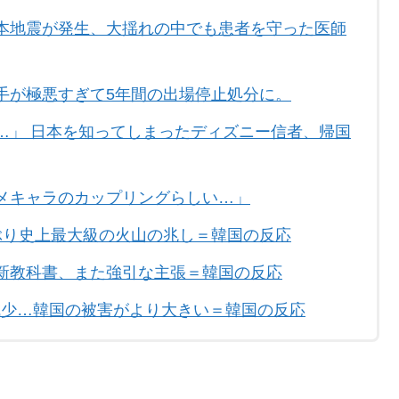
本地震が発生、大揺れの中でも患者を守った医師
手が極悪すぎて5年間の出場停止処分に。
…」 日本を知ってしまったディズニー信者、帰国
メキャラのカップリングらしい…」
ぶり史上最大級の火山の兆し＝韓国の反応
新教科書、また強引な主張＝韓国の反応
%減少…韓国の被害がより大きい＝韓国の反応