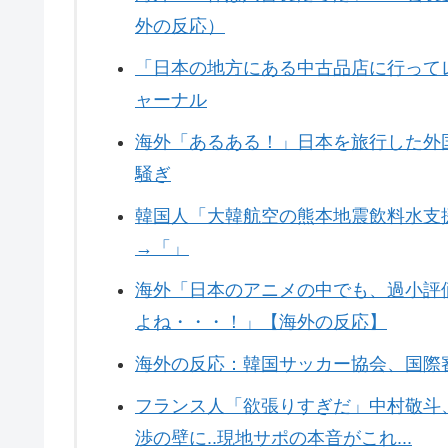
外の反応）
「日本の地方にある中古品店に行ってレ
ャーナル
海外「あるある！」日本を旅行した外
騒ぎ
韓国人「大韓航空の熊本地震飲料水支
→「」
海外「日本のアニメの中でも、過小評
よね・・・！」【海外の反応】
海外の反応：韓国サッカー協会、国際
フランス人「欲張りすぎだ」中村敬斗
渉の壁に..現地サポの本音がこれ...