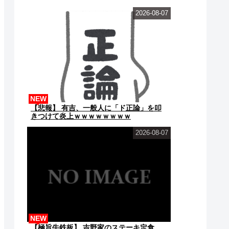
ｗｗ
2026-08-07
NEW
【悲報】 有吉、一般人に「ド正論」を叩
きつけて炎上ｗｗｗｗｗｗｗｗ
2026-08-07
NEW
【極旨牛鉄板】 吉野家のステーキ定食