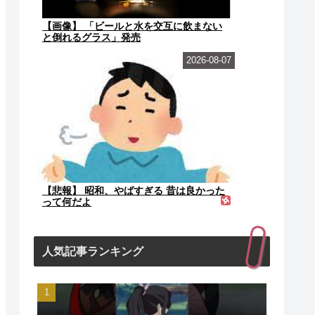
【画像】 「ビールと水を交互に飲まない
と倒れるグラス」発売
2026-08-07
【悲報】 昭和、やばすぎる 昔は良かった
って何だよ
人気記事ランキング