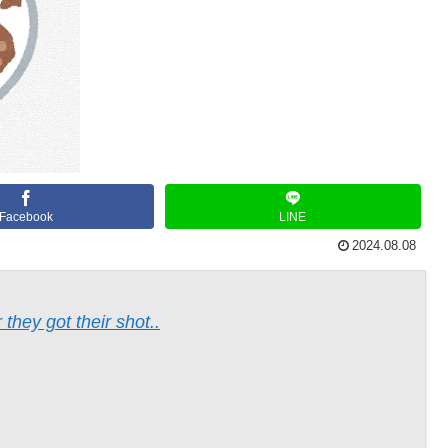
Facebook
LINE
2024.08.08
 they got their shot..