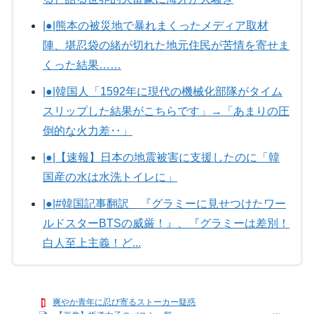
|●|熊本の被災地で暴れまくったメディア取材
陣、堪忍袋の緒が切れた地元住民が苦情を寄せま
くった結果……
|●|韓国人「1592年に現代の機械化部隊がタイム
スリップした結果がこちらです」→「あまりの圧
倒的な火力差‥」
|●|【速報】日本の地震被害に支援したのに「韓
国産の水は水洗トイレに」
|●|#韓国記事翻訳 『グラミーに見せつけたワー
ルドスターBTSの威厳！』、『グラミーは差別！
白人至上主義！ど...
爽やか青年に忍び寄るストーカー疑惑