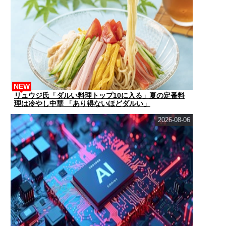
NEW
リュウジ氏「ダルい料理トップ10に入る」夏の定番料
理は冷やし中華 「あり得ないほどダルい」
2026-08-06