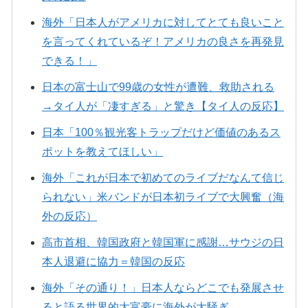
海外「日本人がアメリカに対してとても良いこと
を言ってくれているぞ！アメリカの良さを再発見
できる！」
日本の富士山で99歳の女性が遭難、救助される
→タイ人が「凄すぎる」と驚き【タイ人の反応】
日本「100％観光客トラップだけど価値のあるス
ポットを教えてほしい」
海外「これが日本で初めてのライブだなんて信じ
られない」米バンドが日本初ライブで大興奮（海
外の反応）
高市首相、韓国政府と韓国軍に感謝…サウジの日
本人退避に協力＝韓国の反応
海外「その通り！」日本人ならどこでも発展させ
ると語る世界的大富豪に海外が大騒ぎ