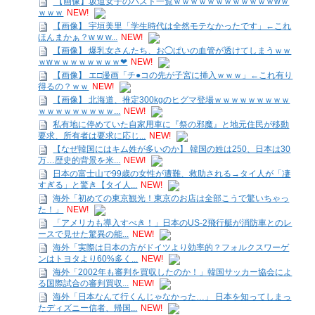
【画像】坂道女子のバスト一覧ｗｗｗｗｗｗｗｗｗｗｗｗwｗ
ｗｗｗ
NEW!
【画像】 宇垣美里「学生時代は全然モテなかったです」←これ
ほんまかぁ？w w w...
NEW!
【画像】 爆乳女さんたち、お◯ぱいの血管が透けてしまうｗｗ
ｗwｗｗｗｗｗｗｗｗ❤
NEW!
【画像】 エ□漫画「チ●コの先が子宮に挿入ｗｗｗ」←これ有り
得るの？ｗｗ
NEW!
【画像】 北海道、推定300kgのヒグマ登場ｗｗｗｗｗｗｗｗｗ
ｗｗｗｗｗｗｗｗｗ...
NEW!
私有地に停めていた自家用車に『祭の邪魔』と地元住民が移動
要求、所有者は要求に応じ...
NEW!
【なぜ韓国にはキム姓が多いのか】 韓国の姓は250、日本は30
万…歴史的背景を米...
NEW!
日本の富士山で99歳の女性が遭難、救助される→タイ人が「凄
すぎる」と驚き【タイ人...
NEW!
海外「初めての東京観光！東京のお店は全部こうで驚いちゃっ
た！」
NEW!
「アメリカも導入すべき！」日本のUS-2飛行艇が消防車とのレ
ースで見せた驚異の能...
NEW!
海外「実際は日本の方がドイツより効率的？フォルクスワーゲ
ンはトヨタより60%多く...
NEW!
海外「2002年も審判を買収したのか！」韓国サッカー協会によ
る国際試合の審判買収...
NEW!
海外「日本なんて行くんじゃなかった…」 日本を知ってしまっ
たディズニー信者、帰国...
NEW!