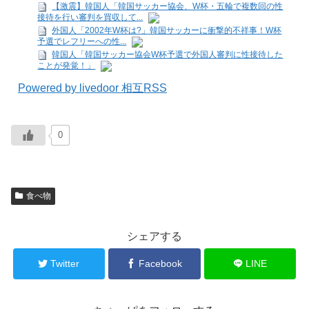
【激震】韓国人「韓国サッカー協会、W杯・五輪で複数回の性
接待を行い審判を買収して...
外国人「2002年W杯は?」韓国サッカーに衝撃的不祥事！W杯
予選でレフリーへの性...
韓国人「韓国サッカー協会W杯予選で外国人審判に性接待した
ことが発覚！」
Powered by livedoor 相互RSS
0
食べ物
シェアする
Twitter
Facebook
LINE