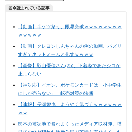
📰
今読まれている記事
【動画】半ケツ祭り、限界突破ｗｗｗｗｗｗｗｗ
ｗｗｗｗｗ
【動画】クレヨンしんちゃんの例の動画、バズリ
すぎてネットミームと化すｗｗｗｗ
【画像】影山優佳さん(25)、下着姿であたシコが
止まらない
【神対応】イオン、ポケモンカードは「小中学生
にしか売らない」 転売対策の決断
【速報】長瀬智也、ようやく気づくｗｗｗｗｗｗ
ｗｗ
熊本の被災地で暴れまくったメディア取材陣、堪