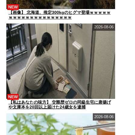
NEW
【画像】 北海道、推定300kgのヒグマ登場ｗｗｗｗｗ
ｗｗｗｗｗｗｗｗｗｗｗｗｗｗｗ
2026-08-06
NEW
【私はあなたの味方】 交際歴ゼロの同級生宅に唐揚げ
や文庫本を20回以上届けた24歳女を逮捕
2026-08-06