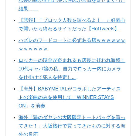
忍袋の緒が切れた地元住民が苦情を寄せまくった
結果……
【悲報】「ブロック人数を調べるよ！」←好奇心
で開いたら終わるサイトだった【HotTweets】
ハズレのフードコートに必ずある店ｗｗｗｗｗｗ
ｗｗｗｗｗｗ
ロッカーの現金が盗まれるも店長に疑われ激怒！
10代キャバ嬢の私、自力でロッカー内にカメラ
を仕掛けて犯人を特定し...
【海外】BABYMETALがコラボしたアーティス
トの楽曲のみを使用して「WINNER STAYS
ON」を演奏
海外「猫のダヤンの大阪限定トートバッグを買っ
てきた！」大阪旅行で買ってきたものに対する海
外の反応