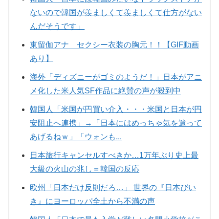
ないので韓国が羨ましくて羨ましくて仕方がない
んだそうです」
東留伽アナ セクシー衣装の胸元！！【GIF動画
あり】
海外「ディズニーがゴミのようだ！」日本がアニ
メ化した米人気SF作品に絶賛の声が殺到中
韓国人「米国が円買い介入・・・米国と日本が円
安阻止へ連携」→「日本にはめっちゃ気を遣って
あげるねｗ」「ウォンも...
日本旅行キャンセルすべきか…1万年ぶり史上最
大級の火山の兆し＝韓国の反応
欧州「日本だけ反則だろ…」 世界の『日本びい
き』にヨーロッパ全土から不満の声