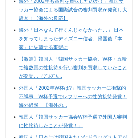
海外「2002年も審判を買収したのか！」韓国サ
ッカー協会による国際試合の審判買収が発覚し大
騒ぎ！【海外の反応】
海外「日本なんて行くんじゃなかった…」 日本
を知ってしまったディズニー信者、帰国後『本
家』に失望する事態に
【激震】韓国人「韓国サッカー協会、W杯・五輪
で複数回の性接待を行い審判を買収していたこと
が発覚…（ﾌﾞﾙﾌﾞﾙ...
外国人「2002年W杯は?」韓国サッカーに衝撃的
不祥事！W杯予選でレフリーへの性的接待発覚！
海外騒然！【海外の...
韓国人「韓国サッカー協会W杯予選で外国人審判
に性接待したことが発覚！」
韓国人「日本には韓国みたいなドラッグストアが