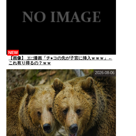
NEW
【画像】 エ□漫画「チ●コの先が子宮に挿入ｗｗｗ」←
これ有り得るの？ｗｗ
2026-08-06