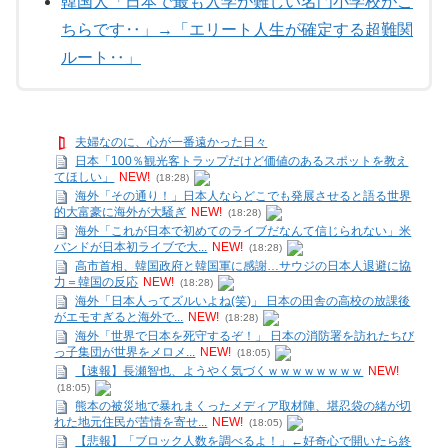
韓国人「日本で最も入学が難しい名門小学校がこ
ちらです‥」→「エリート人生が確定する超難関
ルート‥」
夫婦なのに、心が一番遠かった日々
日本「100％観光客トラップだけど価値のあるスポットを教え
てほしい」
NEW!
(18:28)
海外「その通り！」日本人ならどこでも発展させると語る世界
的大富豪に海外が大騒ぎ
NEW!
(18:28)
海外「これが日本で初めてのライブだなんて信じられない」米
バンドが日本初ライブで大...
NEW!
(18:28)
高市首相、韓国政府と韓国軍に感謝…サウジの日本人退避に協
力＝韓国の反応
NEW!
(18:28)
海外「日本人ってズルいよね(笑)」 日本の田舎の高校の放課後
がエモすぎると海外で...
NEW!
(18:28)
海外「世界で日本を死守するぞ！」 日本の消防署を訪れたちび
っ子集団が世界をメロメ...
NEW!
(18:05)
【速報】長瀬智也、ようやく気づくｗｗｗｗｗｗｗｗ
NEW!
(18:05)
熊本の被災地で暴れまくったメディア取材陣、堪忍袋の緒が切
れた地元住民が苦情を寄せ...
NEW!
(18:05)
【悲報】「ブロック人数を調べるよ！」←好奇心で開いたら終