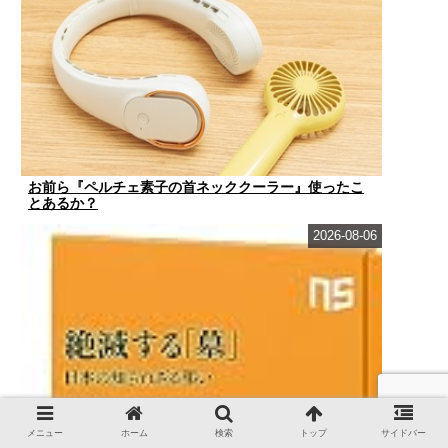
お前ら『ペルチェ素子の首ネッククーラー』使ったこ
とあるか？
2026-08-06
メニュー
ホーム
検索
トップ
サイドバー