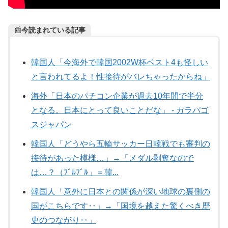
📰
今読まれている記事
韓国人「今海外で韓国2002W杯ベスト4も怪しい
と言われてるよ！性接待がバレちゃったからね」
海外「日本のパチコン企業が過去10年間で半分
となる。日本にとって良いことだな」 - ガラパゴ
スジャパン
韓国人「どうやら五輪サッカー日韓戦でも審判の
接待があった模様…」→「メダル剥奪なので
は…？（ﾌﾞﾙﾌﾞﾙ」＝韓...
韓国人「意外に日本との関係が深い地球の裏側の
国がこちらです‥」→「国境を越えた驚くべき歴
史のつながり‥」