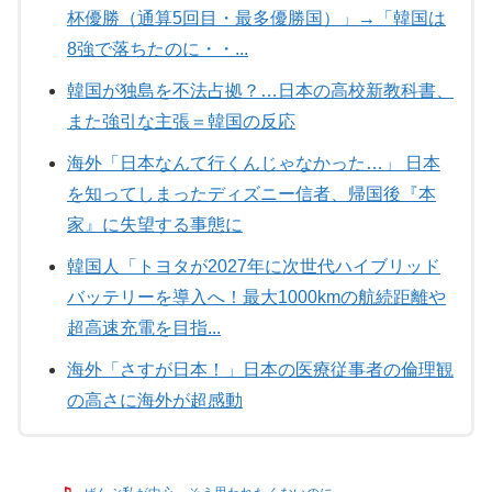
杯優勝（通算5回目・最多優勝国）」→「韓国は
8強で落ちたのに・・...
韓国が独島を不法占拠？…日本の高校新教科書、
また強引な主張＝韓国の反応
海外「日本なんて行くんじゃなかった…」 日本
を知ってしまったディズニー信者、帰国後『本
家』に失望する事態に
韓国人「トヨタが2027年に次世代ハイブリッド
バッテリーを導入へ！最大1000kmの航続距離や
超高速充電を目指...
海外「さすが日本！」日本の医療従事者の倫理観
の高さに海外が超感動