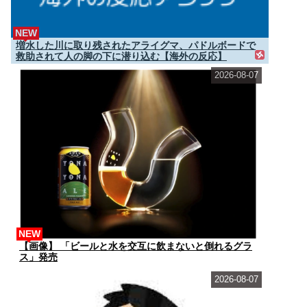
NEW
増水した川に取り残されたアライグマ、パドルボードで
救助されて人の脚の下に潜り込む【海外の反応】
2026-08-07
NEW
【画像】 「ビールと水を交互に飲まないと倒れるグラ
ス」発売
2026-08-07