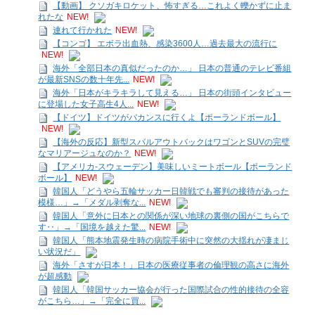
【動画】 クソガキロケット、怖すぎる…これよく轢かずに止ま
れたな
NEW!
連れて行かれた
NEW!
【コンゴ】 エボラ出血熱、感染3600人…過去最大の流行に
NEW!
海外「全部日本の真似だったのか…」 日本の普通のテレビ番組
が最新SNSの数十年先...
NEW!
海外「日本がキラキラして見える…」 日本の街頭インタビュー
に登場した女子高生4人...
NEW!
【ドイツ】ドイツがバカンスに行くよ【ポーランドボール】
NEW!
【海外の反応】新型スバルアウトバックはワゴンとSUVの完璧
なマリアージュなのか？
NEW!
【アメリカ-スウェーデン】美味しいミートボール【ポーランド
ボール】
NEW!
韓国人「どうやら五輪サッカー日韓戦でも審判の接待があった
模様…」→「メダル剥奪な...
NEW!
韓国人「意外に日本との関係が深い地球の裏側の国がこちらで
す‥」→「国境を越えた驚...
NEW!
韓国人「熊本地震発生時の病院手術中に突然の大揺れが凄まじ
い状況だ」
海外「さすが日本！」日本の医療従事者の倫理観の高さに海外
が超感動
韓国人「韓国サッカー協会が行った国際試合の性的接待の全容
がこちら…」→「完全に買...