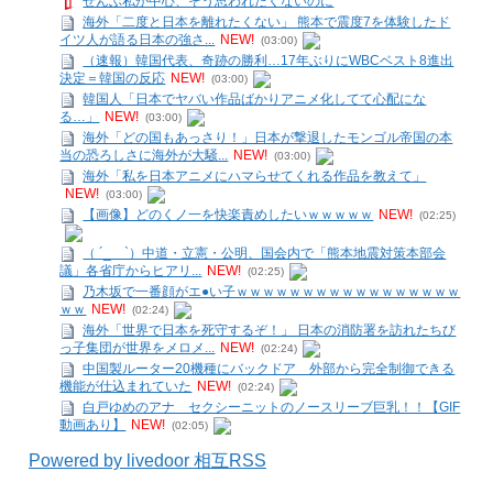
ぜんぶ私が中心、そう思われたくないのに
海外「二度と日本を離れたくない」 熊本で震度7を体験したド
イツ人が語る日本の強さ...
NEW!
(03:00)
（速報）韓国代表、奇跡の勝利…17年ぶりにWBCベスト8進出
決定＝韓国の反応
NEW!
(03:00)
韓国人「日本でヤバい作品ばかりアニメ化してて心配にな
る…」
NEW!
(03:00)
海外「どの国もあっさり！」日本が撃退したモンゴル帝国の本
当の恐ろしさに海外が大騒...
NEW!
(03:00)
海外「私を日本アニメにハマらせてくれる作品を教えて」
NEW!
(03:00)
【画像】どのくノ一を快楽責めしたいｗｗｗｗｗ
NEW!
(02:25)
（ ´_ゝ`）中道・立憲・公明、国会内で「熊本地震対策本部会
議」各省庁からヒアリ...
NEW!
(02:25)
乃木坂で一番顔がエ●い子ｗｗｗｗｗｗｗｗｗｗｗｗｗｗｗｗｗ
ｗｗ
NEW!
(02:24)
海外「世界で日本を死守するぞ！」 日本の消防署を訪れたちび
っ子集団が世界をメロメ...
NEW!
(02:24)
中国製ルーター20機種にバックドア 外部から完全制御できる
機能が仕込まれていた
NEW!
(02:24)
白戸ゆめのアナ セクシーニットのノースリーブ巨乳！！【GIF
動画あり】
NEW!
(02:05)
Powered by livedoor 相互RSS