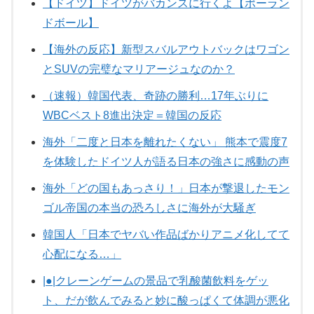
【ドイツ】ドイツがバカンスに行くよ【ポーラン
ドボール】
【海外の反応】新型スバルアウトバックはワゴン
とSUVの完璧なマリアージュなのか？
（速報）韓国代表、奇跡の勝利…17年ぶりに
WBCベスト8進出決定＝韓国の反応
海外「二度と日本を離れたくない」 熊本で震度7
を体験したドイツ人が語る日本の強さに感動の声
海外「どの国もあっさり！」日本が撃退したモン
ゴル帝国の本当の恐ろしさに海外が大騒ぎ
韓国人「日本でヤバい作品ばかりアニメ化してて
心配になる…」
|●|クレーンゲームの景品で乳酸菌飲料をゲッ
ト、だが飲んでみると妙に酸っぱくて体調が悪化