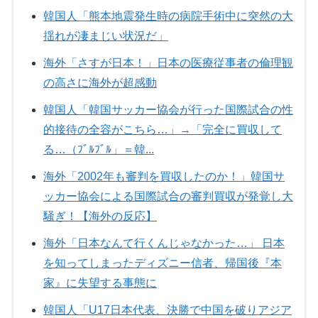
韓国人「熊本地震発生時の病院手術中に突然の大
揺れが凄まじい状況だ」
海外「さすが日本！」日本の医療従事者の倫理観
の高さに海外が超感動
韓国人「韓国サッカー協会が行った国際試合の性
的接待の全容がこちら…」→「完全に買収して
る…（ﾌﾞﾙﾌﾞﾙ」＝韓...
海外「2002年も審判を買収したのか！」韓国サ
ッカー協会による国際試合の審判買収が発覚し大
騒ぎ！【海外の反応】
海外「日本なんて行くんじゃなかった…」 日本
を知ってしまったディズニー信者、帰国後『本
家』に失望する事態に
韓国人「U17日本代表、決勝で中国を破りアジア