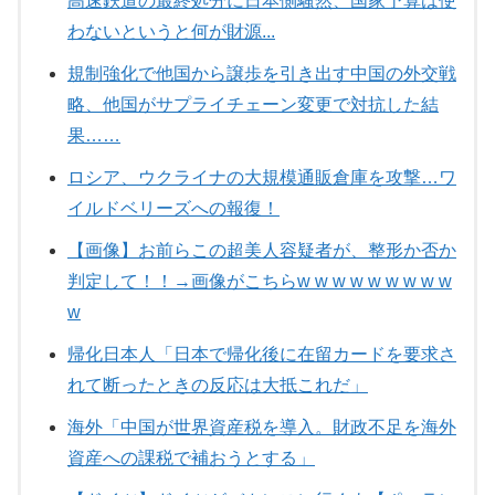
高速鉄道の最終処分に日本側騒然、国家予算は使
わないというと何が財源...
規制強化で他国から譲歩を引き出す中国の外交戦
略、他国がサプライチェーン変更で対抗した結
果……
ロシア、ウクライナの大規模通販倉庫を攻撃…ワ
イルドベリーズへの報復！
【画像】お前らこの超美人容疑者が、整形か否か
判定して！！→画像がこちらw w w w w w w w w
w
帰化日本人「日本で帰化後に在留カードを要求さ
れて断ったときの反応は大抵これだ」
海外「中国が世界資産税を導入。財政不足を海外
資産への課税で補おうとする」