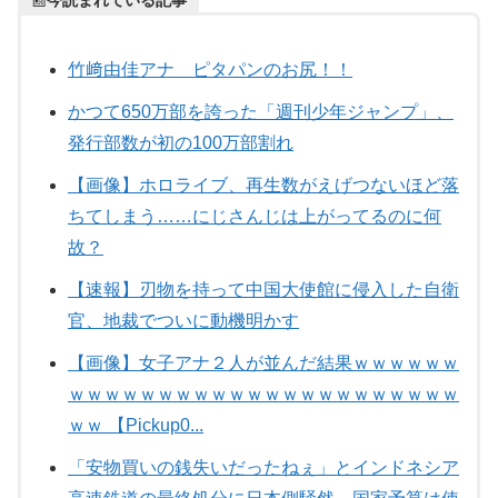
📰
今読まれている記事
竹﨑由佳アナ ピタパンのお尻！！
かつて650万部を誇った「週刊少年ジャンプ」、
発行部数が初の100万部割れ
【画像】ホロライブ、再生数がえげつないほど落
ちてしまう……にじさんじは上がってるのに何
故？
【速報】刃物を持って中国大使館に侵入した自衛
官、地裁でついに動機明かす
【画像】女子アナ２人が並んだ結果ｗｗｗｗｗｗ
ｗｗｗｗｗｗｗｗｗｗｗｗｗｗｗｗｗｗｗｗｗｗ
ｗｗ 【Pickup0...
「安物買いの銭失いだったねぇ」とインドネシア