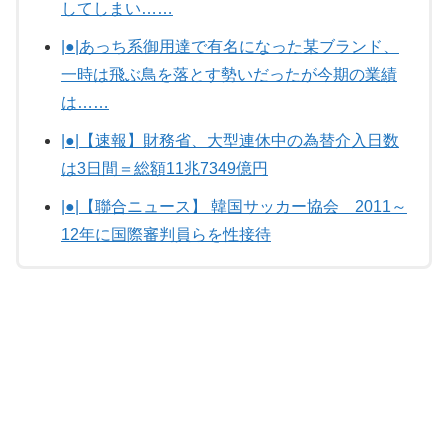
してしまい……
|●|あっち系御用達で有名になった某ブランド、
一時は飛ぶ鳥を落とす勢いだったが今期の業績
は……
|●|【速報】財務省、大型連休中の為替介入日数
は3日間＝総額11兆7349億円
|●|【聯合ニュース】 韓国サッカー協会 2011～
12年に国際審判員らを性接待