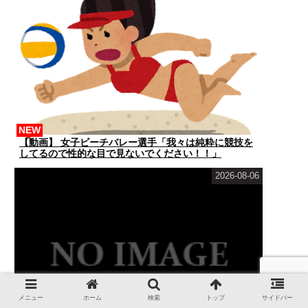
NEW
【動画】 女子ビーチバレー選手「我々は純粋に競技を
してるので性的な目で見ないでください！！」
2026-08-06
メニュー
ホーム
検索
トップ
サイドバー