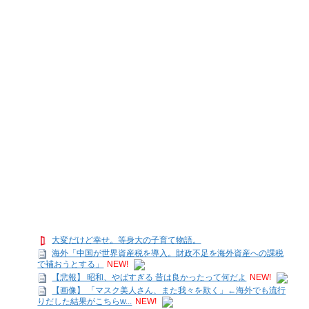
大変だけど幸せ。等身大の子育て物語。
海外「中国が世界資産税を導入。財政不足を海外資産への課税
で補おうとする」
NEW!
【悲報】 昭和、やばすぎる 昔は良かったって何だよ
NEW!
【画像】 「マスク美人さん、また我々を欺く」←海外でも流行
りだした結果がこちらw...
NEW!