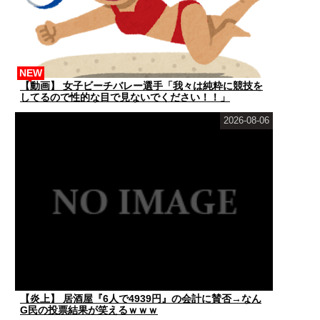
NEW
【動画】 女子ビーチバレー選手「我々は純粋に競技を
してるので性的な目で見ないでください！！」
2026-08-06
【炎上】 居酒屋『6人で4939円』の会計に賛否→なん
G民の投票結果が笑えるｗｗｗ