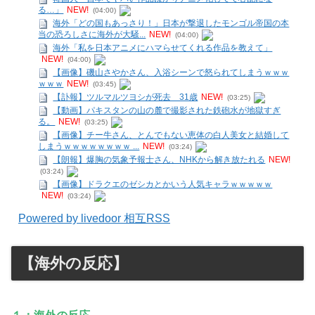
る…」
NEW!
(04:00)
海外「どの国もあっさり！」日本が撃退したモンゴル帝国の本
当の恐ろしさに海外が大騒...
NEW!
(04:00)
海外「私を日本アニメにハマらせてくれる作品を教えて」
NEW!
(04:00)
【画像】磯山さやかさん、入浴シーンで怒られてしまうｗｗｗ
ｗｗｗ
NEW!
(03:45)
【訃報】ツルマルツヨシが死去 31歳
NEW!
(03:25)
【動画】パキスタンの山の麓で撮影された鉄砲水が地獄すぎ
る。
NEW!
(03:25)
【画像】チー牛さん、とんでもない恵体の白人美女と結婚して
しまうｗｗｗｗｗｗｗｗ ...
NEW!
(03:24)
【朗報】爆胸の気象予報士さん、NHKから解き放たれる
NEW!
(03:24)
【画像】ドラクエのゼシカとかいう人気キャラｗｗｗｗｗ
NEW!
(03:24)
Powered by livedoor 相互RSS
【海外の反応】