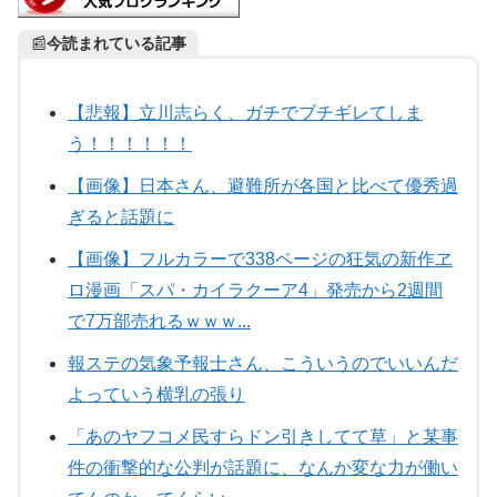
📰
今読まれている記事
【悲報】立川志らく、ガチでブチギレてしま
う！！！！！！
【画像】日本さん、避難所が各国と比べて優秀過
ぎると話題に
【画像】フルカラーで338ページの狂気の新作ヱ
ロ漫画「スパ・カイラクーア4」発売から2週間
で7万部売れるｗｗｗ...
報ステの気象予報士さん、こういうのでいいんだ
よっていう横乳の張り
「あのヤフコメ民すらドン引きしてて草」と某事
件の衝撃的な公判が話題に、なんか変な力が働い