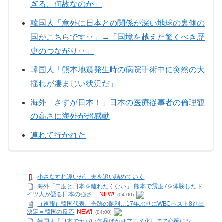
ぎる、何故なのか」
韓国人「意外に日本との関係が深い地球の裏側の
国がこちらです‥」→「国境を越えた驚くべき歴
史のつながり‥」
韓国人「熊本地震発生時の病院手術中に突然の大
揺れが凄まじい状況だ」
海外「さすが日本！」日本の医療従事者の倫理観
の高さに海外が超感動
連れて行かれた
小さなすれ違いが、夫を追い詰めていく
海外「二度と日本を離れたくない」 熊本で震度7を体験したド
イツ人が語る日本の強さ...
NEW!
(04:00)
（速報）韓国代表、奇跡の勝利…17年ぶりにWBCベスト8進出
決定＝韓国の反応
NEW!
(04:00)
韓国人「日本でヤバい作品ばかりアニメ化してて心配にな