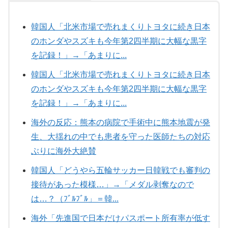
韓国人「北米市場で売れまくりトヨタに続き日本
のホンダやスズキも今年第2四半期に大幅な黒字
を記録！」→「あまりに...
韓国人「北米市場で売れまくりトヨタに続き日本
のホンダやスズキも今年第2四半期に大幅な黒字
を記録！」→「あまりに...
海外の反応：熊本の病院で手術中に熊本地震が発
生、大揺れの中でも患者を守った医師たちの対応
ぶりに海外大絶賛
韓国人「どうやら五輪サッカー日韓戦でも審判の
接待があった模様…」→「メダル剥奪なので
は…？（ﾌﾞﾙﾌﾞﾙ」＝韓...
海外「先進国で日本だけパスポート所有率が低す