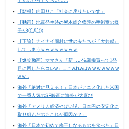
てんのかってくらい……
【悲報】内田りこ「社会に戻りたいです」
【動画】地震発生時の熊本総合病院の手術室の様
子が(((ﾟДﾟ)))
【正論】ナイナイ岡村に世の夫たちが『大共感』
してしまうｗｗｗｗｗｗｗｗ
【爆笑動画】ママさん「新しい洗濯機買って1発
目に回したらコレw」←こwれwはw w w w w w w
w w...
海外「絶対に見える！」日本がアニメ化した米国
で一番人気のSF映画に海外が大喜び
海外「アメリカ経済やばい説。日本円の安定化に
取り組んだのもこれが原因か？」
海外「日本で初めて梅干しなるものを食べた」日