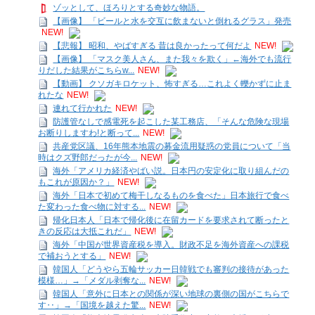
ゾッとして、ほろりとする奇妙な物語。
【画像】 「ビールと水を交互に飲まないと倒れるグラス」発売
NEW!
【悲報】 昭和、やばすぎる 昔は良かったって何だよ
NEW!
【画像】 「マスク美人さん、また我々を欺く」←海外でも流行
りだした結果がこちらw...
NEW!
【動画】 クソガキロケット、怖すぎる…これよく轢かずに止ま
れたな
NEW!
連れて行かれた
NEW!
防護管なしで感電死を起こした某工務店、「そんな危険な現場
お断りしますわ!と断って...
NEW!
共産党区議、16年熊本地震の募金流用疑惑の党員について「当
時はクズ野郎だったが今...
NEW!
海外「アメリカ経済やばい説。日本円の安定化に取り組んだの
もこれが原因か？」
NEW!
海外「日本で初めて梅干しなるものを食べた」日本旅行で食べ
た変わった食べ物に対する...
NEW!
帰化日本人「日本で帰化後に在留カードを要求されて断ったと
きの反応は大抵これだ」
NEW!
海外「中国が世界資産税を導入。財政不足を海外資産への課税
で補おうとする」
NEW!
韓国人「どうやら五輪サッカー日韓戦でも審判の接待があった
模様…」→「メダル剥奪な...
NEW!
韓国人「意外に日本との関係が深い地球の裏側の国がこちらで
す‥」→「国境を越えた驚...
NEW!