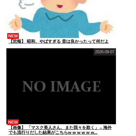
NEW
【悲報】 昭和、やばすぎる 昔は良かったって何だよ
2026-08-07
NEW
【画像】 「マスク美人さん、また我々を欺く」←海外
でも流行りだした結果がこちらw w w w w w...