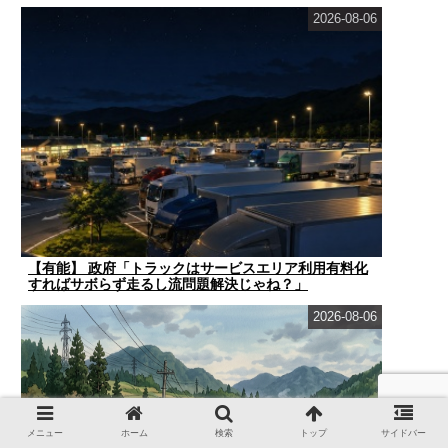
2026-08-06
【有能】 政府「トラックはサービスエリア利用有料化
すればサボらず走るし流問題解決じゃね？」
2026-08-06
メニュー
ホーム
検索
トップ
サイドバー