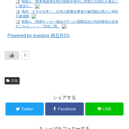
韓国人「熊本地震発生時の病院手術中に突然の大揺れが凄まじ
い状況だ」
海外「さすが日本！」日本の医療従事者の倫理観の高さに海外
が超感動
韓国人「韓国サッカー協会が行った国際試合の性的接待の全容
がこちら…」→「完全に買...
Powered by livedoor 相互RSS
0
文化
シェアする
Twitter
Facebook
LINE
ちょっぱをフォローする