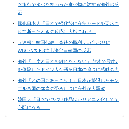
本旅行で食べた変わった食べ物に対する海外の反
応
帰化日本人「日本で帰化後に在留カードを要求さ
れて断ったときの反応は大抵これだ」
（速報）韓国代表、奇跡の勝利…17年ぶりに
WBCベスト8進出決定＝韓国の反応
海外「二度と日本を離れたくない」 熊本で震度7
を体験したドイツ人が語る日本の強さに感動の声
海外「どの国もあっさり！」日本が撃退したモン
ゴル帝国の本当の恐ろしさに海外が大騒ぎ
韓国人「日本でヤバい作品ばかりアニメ化してて
心配になる…」