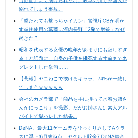
【動画】よく助けられたな。岐阜の川で外国人が
溺れてしまう事故。
「撃たれても撃っちゃイカン」警視庁OBが明か
す拳銃使用の葛藤…河内長野「2発で射殺」なぜ
起きた？
昭和を代表する女優の晩年があまりにも寂しすぎ
る！と話題に、自身の子供を餓死する寸前までネ
グレクトした挙句……
【悲報】ヤニねこで抜けるキャラ、74%が一致し
てしまうｗｗｗｗｗ
会社のカメラ部で「商品を手に持って水着お姉さ
んがにっこり」を撮影、だがお姉さんは素人アル
バイトで親バレした結果...
DeNA、最大11ゲーム差をひっくり返してAクラ
スに浮上(6月末時点：ヤクルト貯金7 DeNA借金