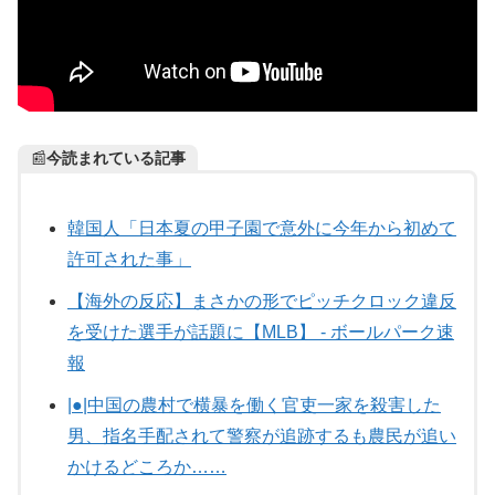
📰
今読まれている記事
韓国人「日本夏の甲子園で意外に今年から初めて
許可された事」
【海外の反応】まさかの形でピッチクロック違反
を受けた選手が話題に【MLB】 - ボールパーク速
報
|●|中国の農村で横暴を働く官吏一家を殺害した
男、指名手配されて警察が追跡するも農民が追い
かけるどころか……