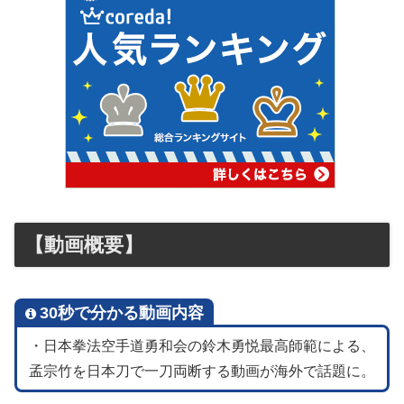
【動画概要】
30秒で分かる動画内容
・日本拳法空手道勇和会の鈴木勇悦最高師範による、
孟宗竹を日本刀で一刀両断する動画が海外で話題に。