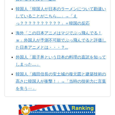
韓国人「韓国人が日本のラーメンについて勘違い
していることがこちら…」→「え
っ？？？？？？？？？？」＝韓国の反応
海外「この日本アニメはマジでぶっ飛んでる！
ｗ」外国人が予測不可能でぶっ飛んでると評価し
た日本アニメとは・・・？...
外国人「親子丼という日本の料理の直訳を知って
しまった…」
韓国人「織田信長の安土城の復元図と建築技術の
高さに韓国人が衝撃！」→「当時の技術力に言葉
を失う‥」