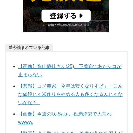
📰
今読まれている記事
【画像】影山優佳さん(25)、下着姿であたシコが
止まらない
【悲報】コメ農家「今年は安くなりすぎ」「こん
な値段じゃ米作りをやめる人も多くなるんじゃな
いかな?」
【画像】今週の咲-Saki-、役満炸裂で大荒れ
wwww.