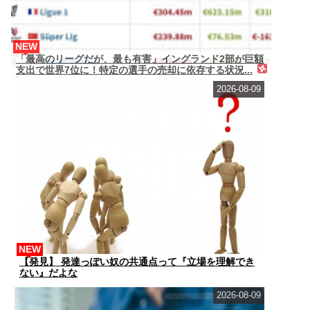
NEW
「最高のリーグだが、最も有害」イングランド2部が巨額
支出で世界7位に！特定の選手の売却に依存する状況...
2026-08-09
NEW
【発見】 発達っぽい奴の共通点って『立場を理解でき
ない』だよな
2026-08-09