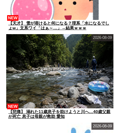
NEW
【天才】 雪が溶けると何になる？理系「水になるでし
ょw」文系ワイ「はぁ～…」→結果ｗｗｗ
2026-08-09
NEW
【悲痛】 溺れた11歳息子を助けようと川へ…40歳父親
が死亡 息子は母親が救助 愛知
2026-08-09