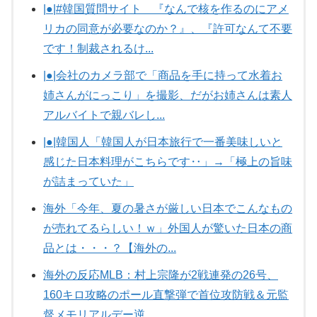
|●|#韓国質問サイト 『なんで核を作るのにアメ
リカの同意が必要なのか？』、『許可なんて不要
です！制裁されるけ...
|●|会社のカメラ部で「商品を手に持って水着お
姉さんがにっこり」を撮影、だがお姉さんは素人
アルバイトで親バレし...
|●|韓国人「韓国人が日本旅行で一番美味しいと
感じた日本料理がこちらです‥」→「極上の旨味
が詰まっていた」
海外「今年、夏の暑さが厳しい日本でこんなもの
が売れてるらしい！ｗ」外国人が驚いた日本の商
品とは・・・？【海外の...
海外の反応MLB：村上宗隆が2戦連発の26号、
160キロ攻略のポール直撃弾で首位攻防戦＆元監
督メモリアルデー逆...