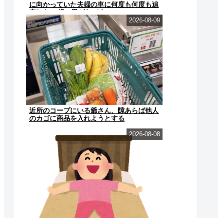
に向かっていた夫婦の車に何度も何度も追
突した60歳の男がヤバす...
2026-08-09
近所のコープにいる爺さん、隙あらば他人
のカゴに商品を入れようとする
2026-08-08