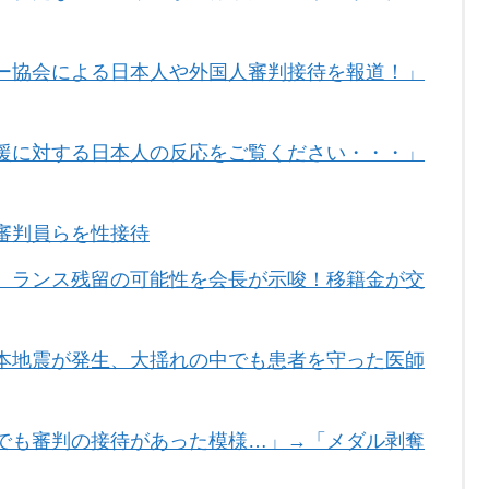
ー協会による日本人や外国人審判接待を報道！」
援に対する日本人の反応をご覧ください・・・」
審判員らを性接待
、ランス残留の可能性を会長が示唆！移籍金が交
本地震が発生、大揺れの中でも患者を守った医師
でも審判の接待があった模様…」→「メダル剥奪