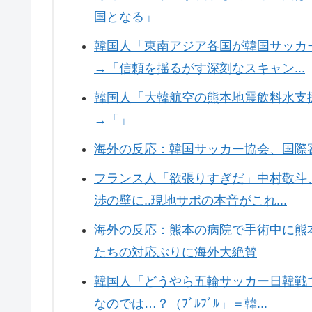
国となる」
韓国人「東南アジア各国が韓国サッカ
→「信頼を揺るがす深刻なスキャン...
韓国人「大韓航空の熊本地震飲料水支
→「」
海外の反応：韓国サッカー協会、国際
フランス人「欲張りすぎだ」中村敬斗
渉の壁に..現地サポの本音がこれ...
海外の反応：熊本の病院で手術中に熊
たちの対応ぶりに海外大絶賛
韓国人「どうやら五輪サッカー日韓戦
なのでは…？（ﾌﾞﾙﾌﾞﾙ」＝韓...