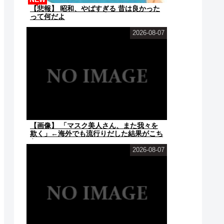
【悲報】 昭和、やばすぎる 昔は良かった
って何だよ
2026-08-07
【画像】 「マスク美人さん、また我々を
欺く」←海外でも流行りだした結果がこち
らw w w w w w...
2026-08-07