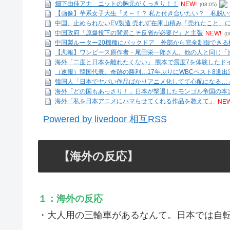
畑下由佳アナ ニットの胸元がくっきり！！
NEW!
(08:05)
【画像】芋系女子大生「え～！？ 私と付き合いたい？ 私脱いだ
中国、止められないEV製造 売れず在庫山積み「売れたこと」にし
中国政府「原爆投下の背景こそ反省が必要だ」と主張
NEW!
(0
中国製ルーター20機種にバックドア 外部から完全制御できる
【悲報】ワンピース原作者・尾田栄一郎さん、他の人と同じ「漫
海外「二度と日本を離れたくない」 熊本で震度7を体験したドイ
（速報）韓国代表、奇跡の勝利…17年ぶりにWBCベスト8進
韓国人「日本でヤバい作品ばかりアニメ化してて心配になる…
海外「どの国もあっさり！」日本が撃退したモンゴル帝国の本当
海外「私を日本アニメにハマらせてくれる作品を教えて」
NEW
Powered by livedoor 相互RSS
【海外の反応】
１：海外の反応
・大人用の三輪車があるなんて。日本では自