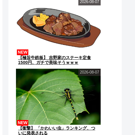
2026-08-07
NEW
【極旨牛鉄板】 吉野家のステーキ定食
1500円、ガチで美味そうｗｗｗ
2026-08-07
NEW
【衝撃】 「かわいい虫」ランキング、つ
いに発表される