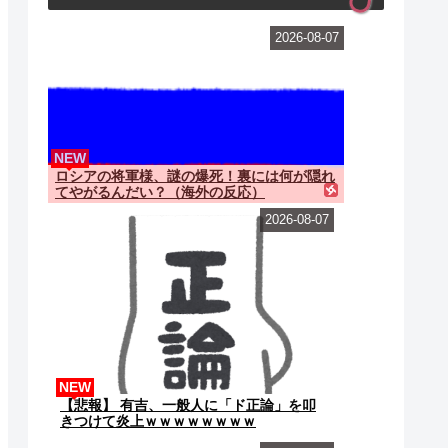
2026-08-07
NEW
ロシアの将軍様、謎の爆死！裏には何が隠れ
てやがるんだい？（海外の反応）
2026-08-07
NEW
【悲報】 有吉、一般人に「ド正論」を叩
きつけて炎上ｗｗｗｗｗｗｗｗ