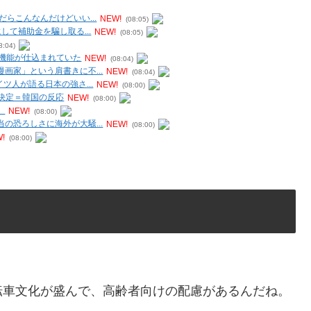
らこんなんだけどいい...
NEW!
(08:05)
て補助金を騙し取る...
NEW!
(08:05)
8:04)
機能が仕込まれていた
NEW!
(08:04)
画家」という肩書きに不...
NEW!
(08:04)
ツ人が語る日本の強さ...
NEW!
(08:00)
出決定＝韓国の反応
NEW!
(08:00)
」
NEW!
(08:00)
の恐ろしさに海外が大騒...
NEW!
(08:00)
!
(08:00)
転車文化が盛んで、高齢者向けの配慮があるんだね。