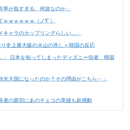
有率が低すぎる、何故なのか」
ｗｗｗｗｗｗ（ノ∇`）
メキャラのカップリングらしい…」
ぶり史上最大級の火山の兆し＝韓国の反応
…」 日本を知ってしまったディズニー信者、帰国
観光大国になったのか？その理由がこちら‥」
発者の親切にあのチェコの英雄も超感動