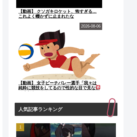
【動画】 クソガキロケット、怖すぎる…
これよく轢かずに止まれたな
2026-08-06
【動画】 女子ビーチバレー選手「我々は
純粋に競技をしてるので性的な目で見ない
でください！！」
人気記事ランキング