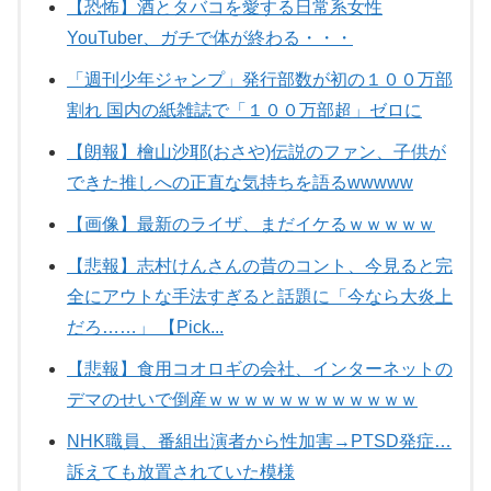
【恐怖】酒とタバコを愛する日常系女性
YouTuber、ガチで体が終わる・・・
「週刊少年ジャンプ」発行部数が初の１００万部
割れ 国内の紙雑誌で「１００万部超」ゼロに
【朗報】檜山沙耶(おさや)伝説のファン、子供が
できた推しへの正直な気持ちを語るwwwww
【画像】最新のライザ、まだイケるｗｗｗｗｗ
【悲報】志村けんさんの昔のコント、今見ると完
全にアウトな手法すぎると話題に「今なら大炎上
だろ……」 【Pick...
【悲報】食用コオロギの会社、インターネットの
デマのせいで倒産ｗｗｗｗｗｗｗｗｗｗｗｗ
NHK職員、番組出演者から性加害→PTSD発症…
訴えても放置されていた模様