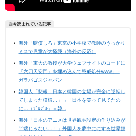
📰
今読まれている記事
海外「賠償しろ」東京の小学校で教師のうっかり
ミスで児童が大怪我（海外の反応）
海外「東大の教授が大学ウェブサイトのコードに
『六四天安門』を埋め込んで懲戒処分www」 -
ガラパゴスジャパン
韓国人「悲報：日本と韓国の立場が完全に逆転し
てしまった模様…」→「日本を笑って見てたの
に…（ﾌﾞﾙﾌﾞﾙ」＝韓...
海外「日本のアニメは世界観や設定の作り込みが
半端じゃない…！」外国人を夢中ににする世界観