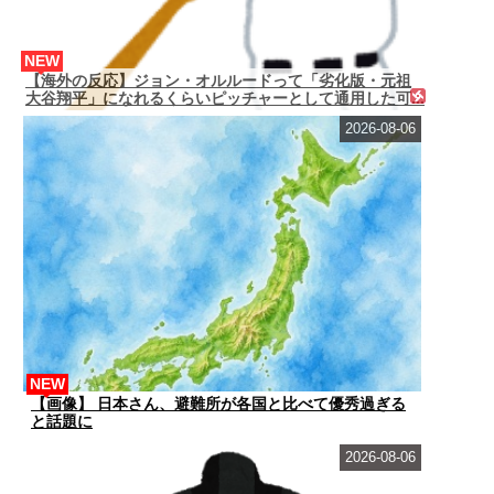
NEW
【海外の反応】ジョン・オルルードって「劣化版・元祖
大谷翔平」になれるくらいピッチャーとして通用した可...
2026-08-06
NEW
【画像】 日本さん、避難所が各国と比べて優秀過ぎる
と話題に
2026-08-06