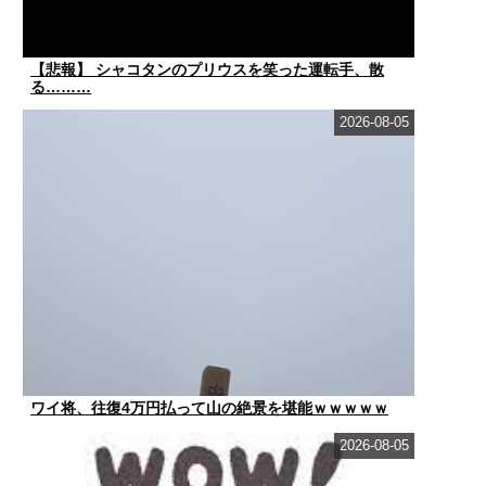
【悲報】 シャコタンのプリウスを笑った運転手、散
る………
2026-08-05
ワイ将、往復4万円払って山の絶景を堪能ｗｗｗｗｗ
2026-08-05