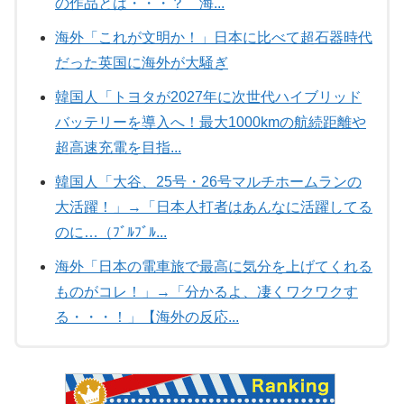
の作品とは・・・？ 海...
海外「これが文明か！」日本に比べて超石器時代
だった英国に海外が大騒ぎ
韓国人「トヨタが2027年に次世代ハイブリッド
バッテリーを導入へ！最大1000kmの航続距離や
超高速充電を目指...
韓国人「大谷、25号・26号マルチホームランの
大活躍！」→「日本人打者はあんなに活躍してる
のに…（ﾌﾞﾙﾌﾞﾙ...
海外「日本の電車旅で最高に気分を上げてくれる
ものがコレ！」→「分かるよ、凄くワクワクす
る・・・！」【海外の反応...