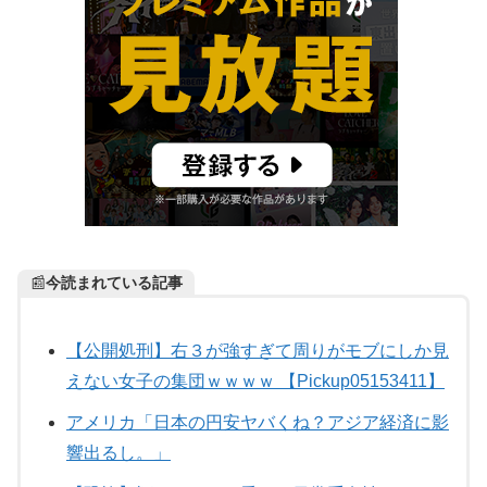
📰
今読まれている記事
【公開処刑】右３が強すぎて周りがモブにしか見
えない女子の集団ｗｗｗｗ 【Pickup05153411】
アメリカ「日本の円安ヤバくね？アジア経済に影
響出るし。」