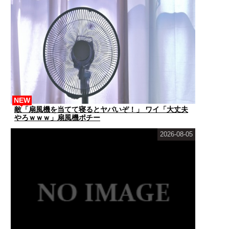
NEW
敵「扇風機を当てて寝るとヤバいぞ！」 ワイ「大丈夫
やろｗｗｗ」扇風機ポチー
2026-08-05