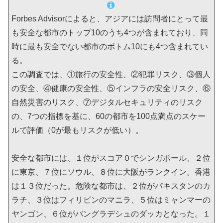
Forbes Advisorによると、アジアには訪問者にとって最
も安全な都市のトップ10のうち4つが含まれており、同
時に最も安全でない都市のボトム10にも4つ含まれてい
る。
この調査では、①旅行の安全性、②犯罪リスク、③個人
の安全、④健康の安全性、⑤インフラの安全リスク、⑥
自然災害のリスク、⑦デジタルセキュリティのリスク
の、7つの指標を基に、60の都市を100点満点のスケー
ルで評価（0が最もリスクが低い）。
安全な都市には、１位がスコア０でシンガポール、２位
に東京、７位にソウル、８位に大阪がランクイン。香港
は１３位だった。危険な都市は、２位がパキスタンのカ
ラチ、３位はフィリピンのマニラ、５位はミャンマーの
ヤンゴン、６位がバングラデシュのダッカとなった。１