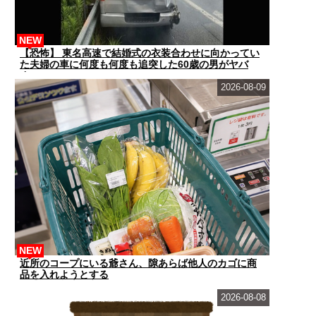
NEW
【恐怖】 東名高速で結婚式の衣装合わせに向かってい
た夫婦の車に何度も何度も追突した60歳の男がヤバ
す...
2026-08-09
NEW
近所のコープにいる爺さん、隙あらば他人のカゴに商
品を入れようとする
2026-08-08