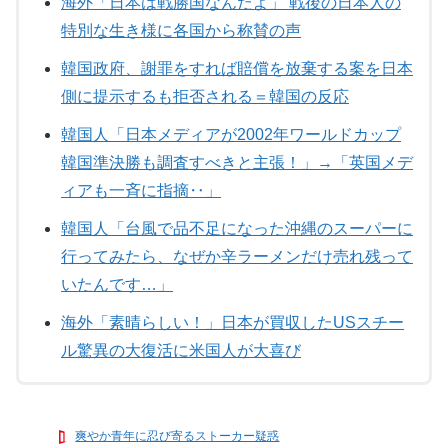
海外「日本は戦勝国なんだよ」 戦後の日本人の
特別な生き様に各国から称賛の声
韓国政府、謝罪をすれば賠償を放棄する案を日本
側に提示するも拒否される＝韓国の反応
韓国人「日本メディアが2002年ワールドカップ
韓国準決勝も調査すべきと主張！」→「英国メデ
ィアも一斉に指摘‥」
韓国人「台風で品不足になった沖縄のスーパーに
行ってみたら、なぜか辛ラーメンだけ売れ残って
いたんです…」
海外「素晴らしい！」日本が買収したUSスチー
ル驚異の大復活に米国人が大喜び
爽やか青年に忍び寄るストーカー疑惑