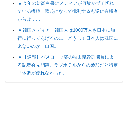
|●|今年の防衛白書にメディアが何故かブチ切れ
ている模様、躍起になって批判するも逆に有権者
からは……
|●|韓国メディア「韓国人は1000万人も日本に旅
行に行ってあげるのに、どうして日本人は韓国に
来ないのか」自国...
|●|【速報】バスローブ姿の秋田県幹部職員によ
る記者会見問題、ラブホテルからの参加だと特定
「体調が優れなかった...