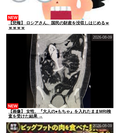
NEW
【悲報】 ロシアさん、国民の財産を没収しはじめるｗ
ｗｗｗｗ
2026-08-09
NEW
【画像】 女性、『大人の●もちゃ』を入れたままMRI検
査を受けた結果 →
2026-08-09