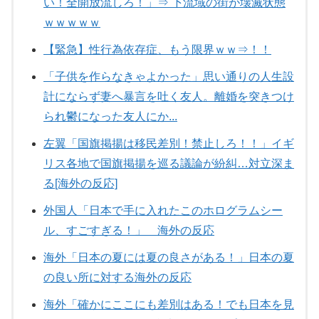
い！全開放流しろ！」⇒ 下流域の街が壊滅状態
ｗｗｗｗｗ
【緊急】性行為依存症、もう限界ｗｗ⇒！！
「子供を作らなきゃよかった」思い通りの人生設
計にならず妻へ暴言を吐く友人。離婚を突きつけ
られ鬱になった友人にか...
左翼「国旗掲揚は移民差別！禁止しろ！！」イギ
リス各地で国旗掲揚を巡る議論が紛糾…対立深ま
る[海外の反応]
外国人「日本で手に入れたこのホログラムシー
ル、すごすぎる！」 海外の反応
海外「日本の夏には夏の良さがある！」日本の夏
の良い所に対する海外の反応
海外「確かにここにも差別はある！でも日本を見