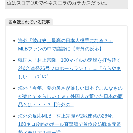
位はスコア100でベネズエラのカラカスだった。
📰
今読まれている記事
海外「彼は史上最高の日本人投手になる？」
MLBファンの中で議論に【海外の反応】
韓国人「村上宗隆、100マイルの速球を打ち砕く
2試合連発26号ソロホームラン！」→「うらやま
しい…（ﾌﾞﾙﾌﾞ...
海外「今年、夏の暑さが厳しい日本でこんなもの
が売れてるらしい！ｗ」外国人が驚いた日本の商
品とは・・・？【海外の...
海外の反応MLB：村上宗隆が2戦連発の26号、
160キロ攻略のポール直撃弾で首位攻防戦＆元監
督メモリアルデー逆...