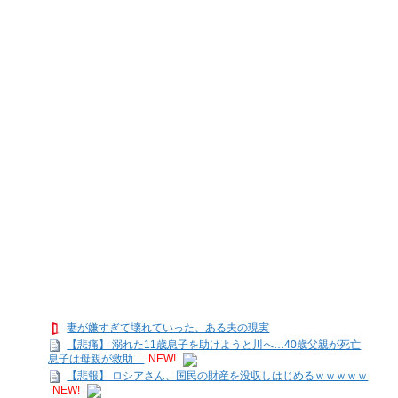
妻が嫌すぎて壊れていった、ある夫の現実
【悲痛】 溺れた11歳息子を助けようと川へ…40歳父親が死亡
息子は母親が救助 ...
NEW!
【悲報】 ロシアさん、国民の財産を没収しはじめるｗｗｗｗｗ
NEW!