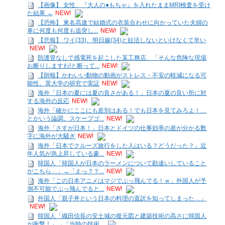
【画像】 女性、『大人の●もちゃ』を入れたままMRI検査を受け
た結果 →
NEW!
【恐怖】 東名高速で結婚式の衣装合わせに向かっていた夫婦の
車に何度も何度も追突し...
NEW!
【悲報】 ワイ(33)、明日嫁(34)と妊活しないといけなくて辛い
NEW!
防護管なしで感電死を起こした某工務店、「そんな危険な現場
お断りしますわ!と断って...
NEW!
【朗報】かわいい動物の動画がストレス・不安の軽減になる可
能性。英大学の研究で実証
NEW!
海外「日本の夏には夏の良さがある！」日本の夏の良い所に対
する海外の反応
NEW!
海外「確かにここにも差別はある！でも日本を見てみろよ！…
とかいう論調。スケープゴ...
NEW!
海外「さすが日本！」日本とドイツの仕事効率の差が分かる数
字に海外が大騒ぎ
NEW!
海外「日本でクルーズ旅行をした人はいる？どうだった？」近
年人気が急上昇している豪...
NEW!
韓国人「韓国人が日本のラーメンについて勘違いしていること
がこちら…」→「えっ？？...
NEW!
海外「この日本アニメはマジでぶっ飛んでる！ｗ」外国人が予
測不可能でぶっ飛んでると...
NEW!
外国人「親子丼という日本の料理の直訳を知ってしまった…」
NEW!
韓国人「織田信長の安土城の復元図と建築技術の高さに韓国人
が衝撃！」→「当時の技術...