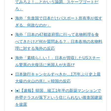
てみろよ！…とかいう論調。スケープゴートだ
ろ」
海外「先進国で日本だけパスポート所有率が低す
ぎる、何故なのか」
海外「日本の47都道府県に行って名物料理を食
べてきたけど何か質問ある？」日本各地の名物料
理に対する海外の反応
海外「素晴らしい！」日本が買収したUSスチー
ル驚異の大復活に米国人が大喜び
日本旅行キャンセルすべきか…1万年ぶり史上最
大級の火山の兆し＝韓国の反応
|●|【速報】韓国、竣工1年半の新築マンションで
外壁テラスが落下という信じられない後進国建築
を披露