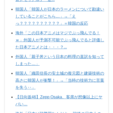
韓国人「韓国人が日本のラーメンについて勘違い
していることがこちら…」→「え
っ？？？？？？？？？？」＝韓国の反応
海外「この日本アニメはマジでぶっ飛んでる！
ｗ」外国人が予測不可能でぶっ飛んでると評価し
た日本アニメとは・・・？...
外国人「親子丼という日本の料理の直訳を知って
しまった…」
韓国人「織田信長の安土城の復元図と建築技術の
高さに韓国人が衝撃！」→「当時の技術力に言葉
を失う‥」
【日向坂46】Zepp Osaka、客席が想像以上にヤ
バい…