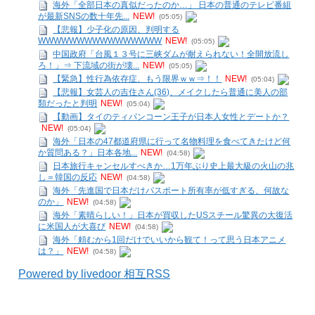
海外「全部日本の真似だったのか…」 日本の普通のテレビ番組
が最新SNSの数十年先...
NEW!
(05:05)
【悲報】少子化の原因、判明する
WWWWWWWWWWWWWWWW
NEW!
(05:05)
中国政府「台風１３号に三峡ダムが耐えられない！全開放流し
ろ！」⇒ 下流域の街が壊...
NEW!
(05:05)
【緊急】性行為依存症、もう限界ｗｗ⇒！！
NEW!
(05:04)
【悲報】女芸人の吉住さん(36)、メイクしたら普通に美人の部
類だったと判明
NEW!
(05:04)
【動画】タイのティパンコーン王子が日本人女性とデートか？
NEW!
(05:04)
海外「日本の47都道府県に行って名物料理を食べてきたけど何
か質問ある？」日本各地...
NEW!
(04:58)
日本旅行キャンセルすべきか…1万年ぶり史上最大級の火山の兆
し＝韓国の反応
NEW!
(04:58)
海外「先進国で日本だけパスポート所有率が低すぎる、何故な
のか」
NEW!
(04:58)
海外「素晴らしい！」日本が買収したUSスチール驚異の大復活
に米国人が大喜び
NEW!
(04:58)
海外「頼むから1回だけでいいから観て！って思う日本アニメ
は？」
NEW!
(04:58)
Powered by livedoor 相互RSS