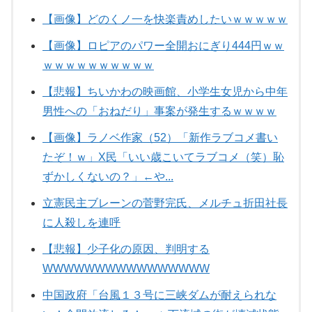
【画像】どのくノ一を快楽責めしたいｗｗｗｗｗ
【画像】ロピアのパワー全開おにぎり444円ｗｗ
ｗｗｗｗｗｗｗｗｗｗ
【悲報】ちいかわの映画館、小学生女児から中年
男性への「おねだり」事案が発生するｗｗｗｗ
【画像】ラノベ作家（52）「新作ラブコメ書い
たぞ！ｗ」X民「いい歳こいてラブコメ（笑）恥
ずかしくないの？」←や...
立憲民主ブレーンの菅野完氏、メルチュ折田社長
に人殺しを連呼
【悲報】少子化の原因、判明する
WWWWWWWWWWWWWWWW
中国政府「台風１３号に三峡ダムが耐えられな