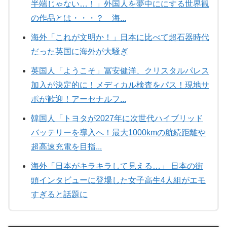
半端じゃない…！」外国人を夢中ににする世界観
の作品とは・・・？ 海...
海外「これが文明か！」日本に比べて超石器時代
だった英国に海外が大騒ぎ
英国人「ようこそ」冨安健洋、クリスタルパレス
加入が決定的に！メディカル検査をパス！現地サ
ポが歓迎！アーセナルフ...
韓国人「トヨタが2027年に次世代ハイブリッド
バッテリーを導入へ！最大1000kmの航続距離や
超高速充電を目指...
海外「日本がキラキラして見える…」 日本の街
頭インタビューに登場した女子高生4人組がエモ
すぎると話題に