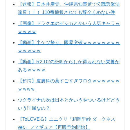
【速報】日本共産党、沖縄県知事選で公職選挙法
違反！！！ 110番通報されても辞全くめない件
【画像】ドラクエのゼシカとかいう人気キャラｗ
ｗｗｗｗ
【動画】半ケツ祭り、限界突破ｗｗｗｗｗｗｗｗ
ｗｗｗｗｗ
【動画】R2-D2の絶叫からしか得られない栄養が
あるｗｗｗｗ
【超愕】皮膚科の薬すごすぎワロタｗｗｗｗｗｗ
ｗｗwｗ
ウクライナの次は日本とかいうやついるけどどう
いう理屈なの？
【ToLOVEる】ユニクリ「籾岡里紗 ダークネス
ver.」フィギュア【再販予約開始】