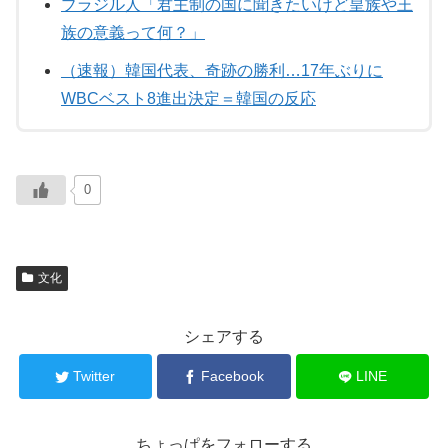
ブラジル人「君主制の国に聞きたいけど皇族や王
族の意義って何？」
（速報）韓国代表、奇跡の勝利…17年ぶりに
WBCベスト8進出決定＝韓国の反応
0
文化
シェアする
Twitter
Facebook
LINE
ちょっぱをフォローする