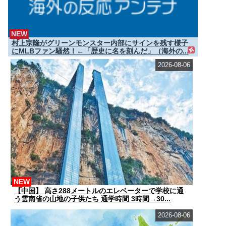
NEW
村上宗隆がグリーンモンスター内部にサインを残す様子
にMLBファン騒然！←「歴史に名を刻んだ」（海外の...
2026-08-06
NEW
【中国】 高さ288メートルのエレベーターで学校に通
う雲南省の山地の子供たち 通学時間 3時間→30...
2026-08-06