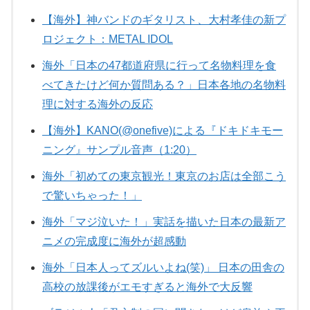
【海外】神バンドのギタリスト、大村孝佳の新プ
ロジェクト：METAL IDOL
海外「日本の47都道府県に行って名物料理を食
べてきたけど何か質問ある？」日本各地の名物料
理に対する海外の反応
【海外】KANO(@onefive)による『ドキドキモー
ニング』サンプル音声（1:20）
海外「初めての東京観光！東京のお店は全部こう
で驚いちゃった！」
海外「マジ泣いた！」実話を描いた日本の最新ア
ニメの完成度に海外が超感動
海外「日本人ってズルいよね(笑)」 日本の田舎の
高校の放課後がエモすぎると海外で大反響