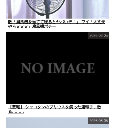
敵「扇風機を当てて寝るとヤバいぞ！」 ワイ「大丈夫
やろｗｗｗ」扇風機ポチー
2026-08-05
【悲報】 シャコタンのプリウスを笑った運転手、散
る………
2026-08-05