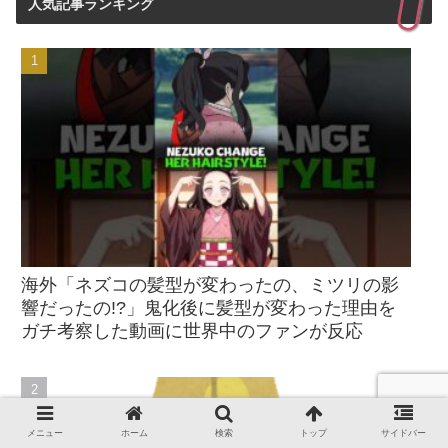
人気記事ランキング
海外「ネズコの髪型が変わったの、ミツリの影
響だったの!?」鬼化後に髪型が変わった理由を
ガチ考察した動画に世界中のファンが反応
メニュー
ホーム
検索
トップ
サイドバー