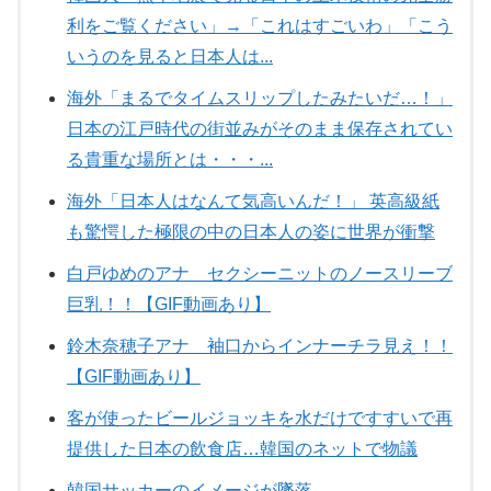
利をご覧ください」→「これはすごいわ」「こう
いうのを見ると日本人は...
海外「まるでタイムスリップしたみたいだ…！」
日本の江戸時代の街並みがそのまま保存されてい
る貴重な場所とは・・・...
海外「日本人はなんて気高いんだ！」 英高級紙
も驚愕した極限の中の日本人の姿に世界が衝撃
白戸ゆめのアナ セクシーニットのノースリーブ
巨乳！！【GIF動画あり】
鈴木奈穂子アナ 袖口からインナーチラ見え！！
【GIF動画あり】
客が使ったビールジョッキを水だけですすいで再
提供した日本の飲食店…韓国のネットで物議
韓国サッカーのイメージが墜落