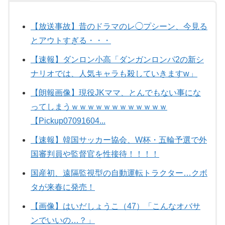
【放送事故】昔のドラマのレ◯プシーン、今見る
とアウトすぎる・・・
【速報】ダンロン小高「ダンガンロンパ2の新シ
ナリオでは、人気キャラも殺していきますw」
【朗報画像】現役JKママ、とんでもない事にな
ってしまうｗｗｗｗｗｗｗｗｗｗｗｗ
【Pickup07091604...
【速報】韓国サッカー協会、W杯・五輪予選で外
国審判員や監督官を性接待！！！！
国産初、遠隔監視型の自動運転トラクター…クボ
タが来春に発売！
【画像】はいだしょうこ（47）「こんなオバサ
ンでいいの…？」