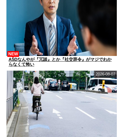
NEW
ASDなんやが『冗談』とか『社交辞令』がマジでわか
らなくて怖い
2026-08-07