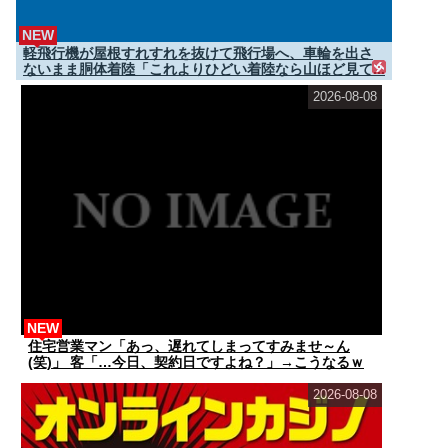
NEW
軽飛行機が屋根すれすれを抜けて飛行場へ、車輪を出さ
ないまま胴体着陸「これよりひどい着陸なら山ほど見て...
2026-08-08
NEW
住宅営業マン「あっ、遅れてしまってすみませ～ん
(笑)」 客「…今日、契約日ですよね？」→こうなるｗ
ｗ...
2026-08-08