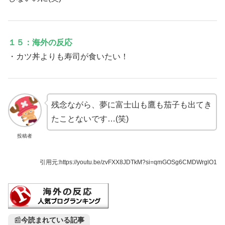
１５：海外の反応
・カツ丼よりも寿司が食いたい！
残念ながら、夢に富士山も鷹も茄子も出てき
たことないです…(笑)
投稿者
引用元:
https://youtu.be/zvFXX8JDTkM?si=qmGOSg6CMDWrglO1
📰
今読まれている記事