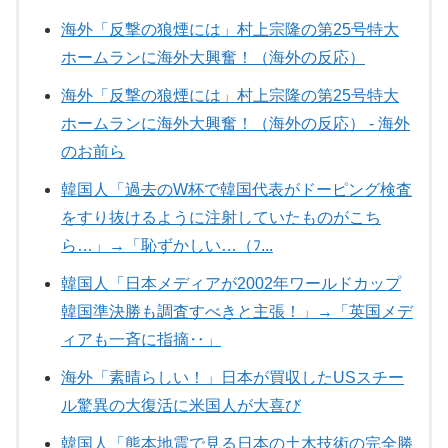
海外「反撃の狼煙には」村上宗隆の第25号特大
ホームランに海外大興奮！（海外の反応）
海外「反撃の狼煙には」村上宗隆の第25号特大
ホームランに海外大興奮！（海外の反応） - 海外
のお前ら
韓国人「過去のW杯で韓国代表がドーピング検査
をすり抜けるように注射していたものがこち
ら…」→「恥ずかしい…（ﾌ...
韓国人「日本メディアが2002年ワールドカップ
韓国準決勝も調査すべきと主張！」→「英国メデ
ィアも一斉に指摘‥」
海外「素晴らしい！」日本が買収したUSスチー
ル驚異の大復活に米国人が大喜び
韓国人「熊本地震で見る日本の土木技術の完全勝