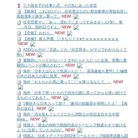
三十路女子の仕事と恋、その先にあった本音
【動画】 これはひどい…右折禁止なのに軽自動車が突如右折し
路面電車と衝突→乗って...
NEW!
住宅営業マン「あっ、遅れてしまってすみませ～ん(笑)」 客
「…今日、契約日ですよ...
NEW!
【悲報】 おわり。
NEW!
【画像】 新人声優、いきなりドエ●チｗｗｗｗｗｗｗｗｗ
NEW!
ASDなんやが『冗談』とか『社交辞令』がマジでわからなくて
怖い
NEW!
避難所にベッドがない！と文句たらたらだった左派、実際に避
難所にベッドが搬入されて...
NEW!
海外「日本人はなんて気高いんだ！」 英高級紙も驚愕した極限
の中の日本人の姿に世界...
NEW!
海外「おもちゃの馬に乗って〇〇を降りるなんて…」
NEW!
海外「日本で買ったもので自分の国に戻ってからも使い続けて
るものってある？」
NEW!
1番好きな日本人って誰？ “象印の炊飯器を発明した人” 【海
外の反応】
NEW!
海外「消火栓もフェイクだから消防士が右往左往する中国
www」
NEW!
韓国人「過去のW杯で韓国代表がドーピング検査をすり抜ける
ように注射していたものが...
NEW!
韓国人「日本メディアが2002年ワールドカップ韓国準決勝も調