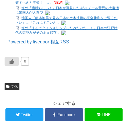
査すべきと主張！」→...
NEW!
海外「素晴らしい！」日本が買収したUSスチール驚異の大復活
に米国人が大喜び
韓国人「熊本地震で見る日本の土木技術の完全勝利をご覧くだ
さい」→「これはすごいわ...
海外「まるでタイムスリップしたみたいだ…！」日本の江戸時
代の街並みがそのまま保存...
Powered by livedoor 相互RSS
0
文化
シェアする
Twitter
Facebook
LINE