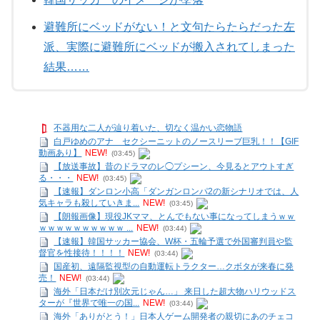
避難所にベッドがない！と文句たらたらだった左
派、実際に避難所にベッドが搬入されてしまった
結果……
不器用な二人が辿り着いた、切なく温かい恋物語
白戸ゆめのアナ セクシーニットのノースリーブ巨乳！！【GIF
動画あり】
NEW!
(03:45)
【放送事故】昔のドラマのレ◯プシーン、今見るとアウトすぎ
る・・・
NEW!
(03:45)
【速報】ダンロン小高「ダンガンロンパ2の新シナリオでは、人
気キャラも殺していきま...
NEW!
(03:45)
【朗報画像】現役JKママ、とんでもない事になってしまうｗｗ
ｗｗｗｗｗｗｗｗｗｗ ...
NEW!
(03:44)
【速報】韓国サッカー協会、W杯・五輪予選で外国審判員や監
督官を性接待！！！！
NEW!
(03:44)
国産初、遠隔監視型の自動運転トラクター…クボタが来春に発
売！
NEW!
(03:44)
海外「日本だけ別次元じゃん…」 来日した超大物ハリウッドス
ターが『世界で唯一の国...
NEW!
(03:44)
海外「ありがとう！」日本人ゲーム開発者の親切にあのチェコ