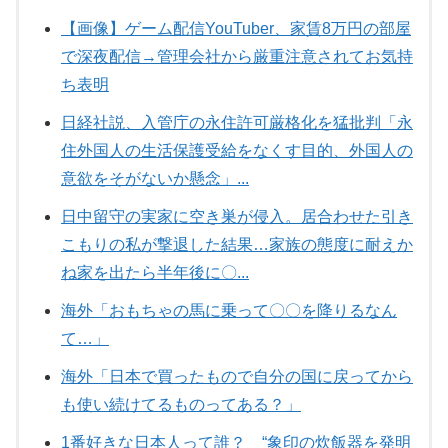
【画像】ゲーム配信YouTuber、家賃8万円の部屋
で深夜配信→管理会社から厳重注意されてお気持
ち表明
日経社説、入管庁の永住許可厳格化を猛批判「永
住外国人の生活保護受給をなくす目的、外国人の
意欲をそがないか懸念」...
日中留守の実家に空き巣が侵入。居合わせた引き
こもりの私が撃退した結果…家族の態度に耐えか
ね家を出たら半年後に〇...
海外「おもちゃの馬に乗って〇〇を降りるなん
て…」
海外「日本で買ったもので自分の国に戻ってから
も使い続けてるものってある？」
1番好きな日本人って誰？ “象印の炊飯器を発明