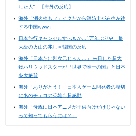
した人” 【海外の反応】
海外「消火栓もフェイクだから消防士が右往左往
する中国www」
日本旅行キャンセルすべきか…1万年ぶり史上最
大級の火山の兆し＝韓国の反応
海外「日本だけ別次元じゃん…」 来日した超大
物ハリウッドスターが『世界で唯一の国』と日本
を大絶賛
海外「ありがとう！」日本人ゲーム開発者の親切
にあのチェコの英雄も超感動
海外「母親に日本アニメが子供向けだけじゃない
って知ってもらうには？」