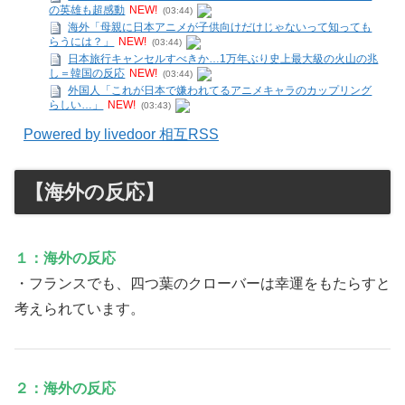
の英雄も超感動
NEW!
(03:44)
海外「母親に日本アニメが子供向けだけじゃないって知っても
らうには？」
NEW!
(03:44)
日本旅行キャンセルすべきか…1万年ぶり史上最大級の火山の兆
し＝韓国の反応
NEW!
(03:44)
外国人「これが日本で嫌われてるアニメキャラのカップリング
らしい…」
NEW!
(03:43)
Powered by livedoor 相互RSS
【海外の反応】
１：海外の反応
・フランスでも、四つ葉のクローバーは幸運をもたらすと
考えられています。
２：海外の反応