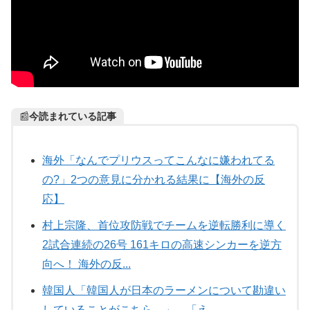
📰
今読まれている記事
海外「なんでプリウスってこんなに嫌われてる
の?」2つの意見に分かれる結果に【海外の反
応】
村上宗隆、首位攻防戦でチームを逆転勝利に導く
2試合連続の26号 161キロの高速シンカーを逆方
向へ！ 海外の反...
韓国人「韓国人が日本のラーメンについて勘違い
していることがこちら…」→「え