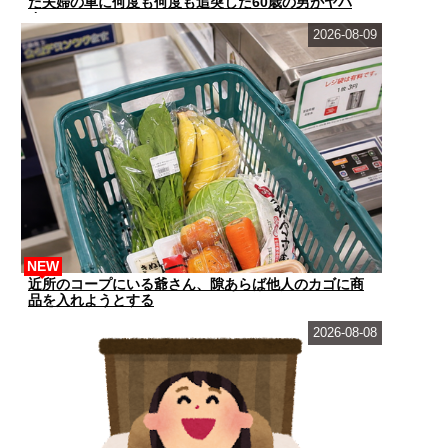
た夫婦の車に何度も何度も追突した60歳の男がヤバ
す...
2026-08-09
NEW
近所のコープにいる爺さん、隙あらば他人のカゴに商
品を入れようとする
2026-08-08