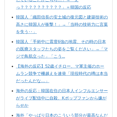
っ？？？？？？？？？？」＝韓国の反応
韓国人「織田信長の安土城の復元図と建築技術の
高さに韓国人が衝撃！」→「当時の技術力に言葉
を失う‥」
韓国人「手術中に震度6強の地震、その時の日本
の医療スタッフたちの姿をご覧ください」→「マ
ジで鳥肌立った」「こう...
【海外の反応】52歳イチロー、マ軍主催のホー
ムラン競争で柵越えを連発「現役時代の噂は本当
だったんだな…」
海外の反応：韓国在住の日本人インフルエンサー
がライブ配信中に自殺、Kポップファンから嫌が
らせか
海外「やっぱり日本のこういう部分が最高なんだ