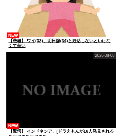
NEW
【悲報】 ワイ(33)、明日嫁(34)と妊活しないといけな
くて辛い
2026-08-08
NEW
【驚愕】 インドネシア、[ドラえもんが16人発見される