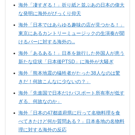
海外「凄すぎる！」折り紙と並ぶあの日本の偉大
な発明に海外がびっくり仰天
海外「日本ではあらゆる趣味の店が見つかる！」
東京にあるカントリーミュージックの生演奏が聞
けるバーに対する海外の...
海外「あるある！」日本を旅行した外国人が患う
新たな症状「日本後PTSD」に海外が大騒ぎ
海外「熊本地震の犠牲者がたった38人なのは驚
きだ！何故こんなに少ないの？」
海外「先進国で日本だけパスポート所有率が低す
ぎる、何故なのか」
海外「日本の47都道府県に行って名物料理を食
べてきたけど何か質問ある？」日本各地の名物料
理に対する海外の反応