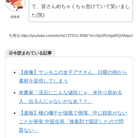
て、皆さんめちゃくちゃ怠けていて笑いまし
た(笑)
投稿者
引用元:https://youtube.com/shorts/73TZV2-RBlE?si=lSp5R54gdRQVWqw2
📰
今読まれている記事
【画像】サンモニの女子アナさん、日曜の朝から
素材を提供してしまう
米農家「流石にこんな値段じゃ、米作り辞める
人、出るんじゃないかなあ？？」
【速報】橋の欄干が強風で倒壊、中に鉄筋がない
ことが発覚 中国当局「接着剤で固定したので問
題ない」