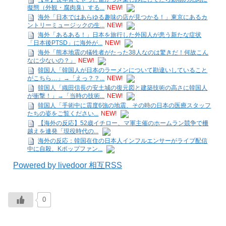
擬態（外観・腐肉臭）する...
NEW!
海外「日本ではあらゆる趣味の店が見つかる！」東京にあるカ
ントリーミュージックの生...
NEW!
海外「あるある！」日本を旅行した外国人が患う新たな症状
「日本後PTSD」に海外が...
NEW!
海外「熊本地震の犠牲者がたった38人なのは驚きだ！何故こん
なに少ないの？」
NEW!
韓国人「韓国人が日本のラーメンについて勘違いしていること
がこちら…」→「えっ？？...
NEW!
韓国人「織田信長の安土城の復元図と建築技術の高さに韓国人
が衝撃！」→「当時の技術...
NEW!
韓国人「手術中に震度6強の地震、その時の日本の医療スタッフ
たちの姿をご覧ください...
NEW!
【海外の反応】52歳イチロー、マ軍主催のホームラン競争で柵
越えを連発「現役時代の...
海外の反応：韓国在住の日本人インフルエンサーがライブ配信
中に自殺、Kポップファン...
Powered by livedoor 相互RSS
0