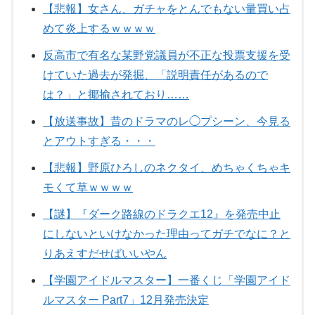
【悲報】女さん、ガチャをとんでもない量買い占
めて炎上するｗｗｗｗ
反高市で有名な某野党議員が不正な投票支援を受
けていた過去が発掘、「説明責任があるので
は？」と揶揄されており……
【放送事故】昔のドラマのレ◯プシーン、今見る
とアウトすぎる・・・
【悲報】野原ひろしのネクタイ、めちゃくちゃキ
モくて草ｗｗｗｗ
【謎】『ダーク路線のドラクエ12』を発売中止
にしないといけなかった理由ってガチでなに？と
りあえすだせばいいやん
【学園アイドルマスター】一番くじ「学園アイド
ルマスター Part7」12月発売決定