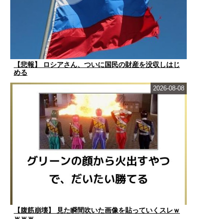
【悲報】 ロシアさん、ついに国民の財産を没収しはじ
める
2026-08-08
【腹筋崩壊】 見た瞬間吹いた画像を貼っていくスレｗ
ｗｗｗ