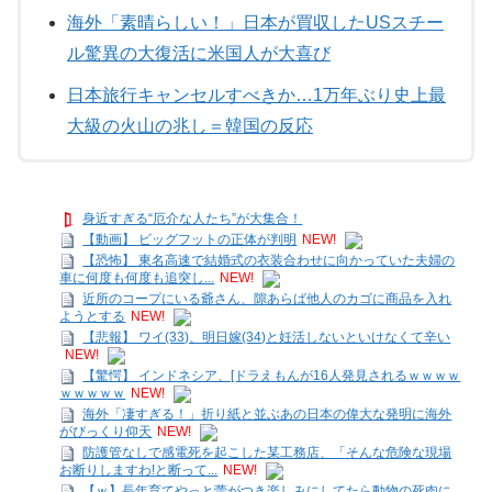
海外「素晴らしい！」日本が買収したUSスチー
ル驚異の大復活に米国人が大喜び
日本旅行キャンセルすべきか…1万年ぶり史上最
大級の火山の兆し＝韓国の反応
身近すぎる“厄介な人たち”が大集合！
【動画】 ビッグフットの正体が判明
NEW!
【恐怖】 東名高速で結婚式の衣装合わせに向かっていた夫婦の
車に何度も何度も追突し...
NEW!
近所のコープにいる爺さん、隙あらば他人のカゴに商品を入れ
ようとする
NEW!
【悲報】 ワイ(33)、明日嫁(34)と妊活しないといけなくて辛い
NEW!
【驚愕】 インドネシア、[ドラえもんが16人発見されるｗｗｗｗ
ｗｗｗｗｗ
NEW!
海外「凄すぎる！」折り紙と並ぶあの日本の偉大な発明に海外
がびっくり仰天
NEW!
防護管なしで感電死を起こした某工務店、「そんな危険な現場
お断りしますわ!と断って...
NEW!
【ｗ】長年育てやっと蕾がつき楽しみにしてたら動物の死肉に