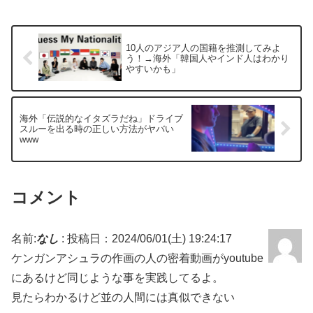
10人のアジア人の国籍を推測してみよ
う！→海外「韓国人やインド人はわかり
やすいかも」
海外「伝説的なイタズラだね」ドライブ
スルーを出る時の正しい方法がヤバい
www
コメント
名前:
なし
:
投稿日：2024/06/01(土) 19:24:17
ケンガンアシュラの作画の人の密着動画がyoutube
にあるけど同じような事を実践してるよ。
見たらわかるけど並の人間には真似できない