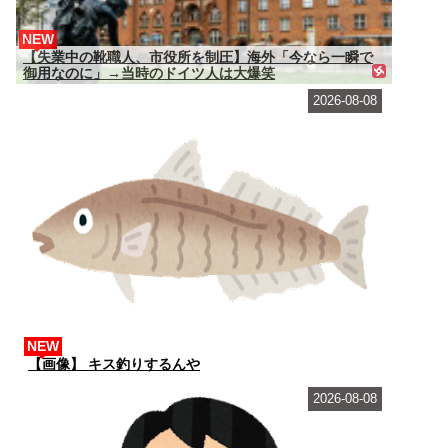
NEW
【失業中の靴職人、市役所を制圧】海外「今なら一瞬で
御用なのに」→当時のドイツ人は大爆笑
2026-08-08
NEW
【画像】 キス釣りするんや
2026-08-08