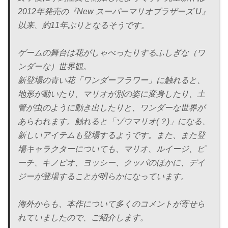
2012年発売の『New スーパーマリオブラザーズ U』
以来、約11年ぶりとなるそうです。
ゲームの舞台は花がしゃべったりするふしぎな（ワ
ンダーな）世界観。
新登場の青い花「ワンダーフラワー」に触れると、
地形が動いたり、マリオが別の姿に変身したり、土
管が虫のように動き出したりと、ワンダーな世界が
あらわれます。触れると「ゾウマリオ(？)」になる、
新しいアイテムも登場するようです。また、また登
場キャラクターについても、マリオ、ルイージ、ピ
ーチ、キノピオ、ヨッシー、クッパのほかに、デイ
ジーが登場することが明らかになっています。
海外からも、本作について多くのコメントが寄せら
れていましたので、ご紹介します。