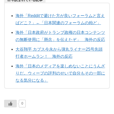
海外「Redditで避けた方が良いフォーラムと言え
ばどこ？」←「日本関連のフォーラムの殆ど」
海外「日本政府がトランプ政権の日本コンテンツ
の無断使用に「懸念」を伝えたぞ」 海外の反応
大谷翔平 カブス今永から弾丸ライナー25号先頭
打者ホームラン！ 海外の反応
海外「日本のメディアを楽しめないことにうんざ
りだ。ウィーブの評判のせいで自分もその一部に
なる気分になる」
0