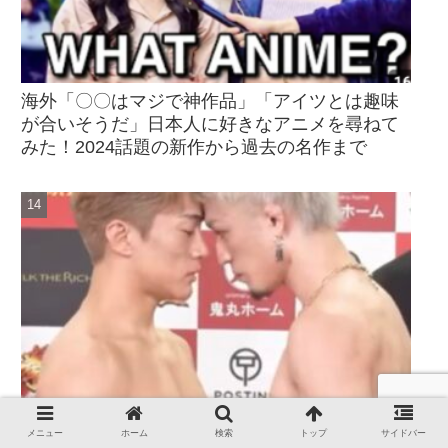
海外「〇〇はマジで神作品」「アイツとは趣味
が合いそうだ」日本人に好きなアニメを尋ねて
みた！2024話題の新作から過去の名作まで
海外「飼い主の匂いを嗅ぐペットみたい」日本
メニュー
ホーム
検索
トップ
サイドバー