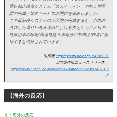
運転都市鉄道システム「スカイライン」の第 1 期区
間の完成と旅客サービスの開始を発表しました。
この最新鋭システムの全区間が完成すると、市内の
混雑した通りや高速道路における推定 4 万台／日の
自家用車の移動(高速道路 8 車線分に相当)が鉄道に移
行すると試算されています。
引用元:
https://youtu.be/nnqouKENW_M
日立製作所ニュースリリース：
https://www.hitachi.co.jp/New/cnews/month/2023/07/0701.p
df
【海外の反応】
１：海外の反応