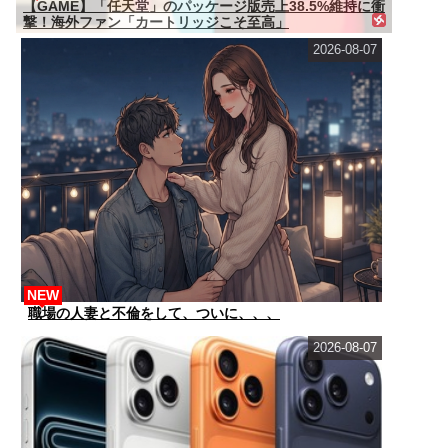
【GAME】「任天堂」のパッケージ版売上38.5%維持に衝
撃！海外ファン「カートリッジこそ至高」
2026-08-07
NEW
職場の人妻と不倫をして、ついに、、、
2026-08-07