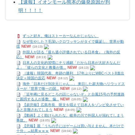
【速報】イオンモール熊本の爆発原因が判
明！！！！
ずっと好き。俺はストーカーなんかじゃない。
なぜ生やした？毛深いクロワッサンがタイで爆誕し、世界が動
揺
NEW!
(18:13)
外国人が語る『最も過小評価されている日本食』（海外の反
応）
NEW!
(18:13)
日本人の文化的習慣にチリ感銘「だから日本が大好きなんだ
よ」「彼らの文化と教養が羨...
NEW!
(18:13)
（速報）韓国代表、奇跡の勝利…17年ぶりにWBCベスト8進出
決定＝韓国の反応
NEW!
(18:12)
海外「日本だけ別次元じゃん…」 来日した超大物ハリウッドス
ターが『世界で唯一の国...
NEW!
(18:12)
「近年稀に見るどころの話じゃないぞ」と台風15号の予想進路
に困惑する人が多数、偏...
NEW!
(18:05)
【超悲報】広島市長、呪文を唱えて日本人をゾンビ化させてい
ると非難されてしまう
NEW!
(18:05)
【動画】よく助けられたな。岐阜の川で外国人が溺れてしまう
事故。
NEW!
(18:05)
【悲報】親「うちの子にはゲームは買い与えません。本だけで
十分」→結果ｗｗｗ
NEW!
(18:04)