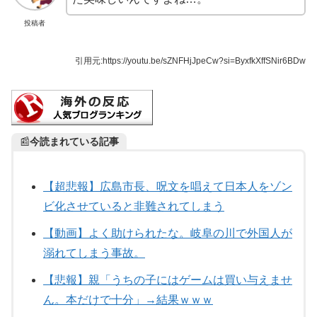
投稿者
引用元:
https://youtu.be/sZNFHjJpeCw?si=ByxfkXffSNir6BDw
📰
今読まれている記事
【超悲報】広島市長、呪文を唱えて日本人をゾン
ビ化させていると非難されてしまう
【動画】よく助けられたな。岐阜の川で外国人が
溺れてしまう事故。
【悲報】親「うちの子にはゲームは買い与えませ
ん。本だけで十分」→結果ｗｗｗ