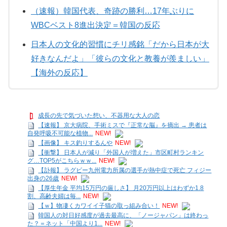
（速報）韓国代表、奇跡の勝利…17年ぶりに
WBCベスト8進出決定＝韓国の反応
日本人の文化的習慣にチリ感銘「だから日本が大
好きなんだよ」「彼らの文化と教養が羨ましい」
【海外の反応】
成長の先で気づいた想い、不器用な大人の恋
【速報】 京大病院、手術ミスで『正常な脳』を摘出 → 患者は
自発呼吸不可能な植物...
NEW!
【画像】 キス釣りするんや
NEW!
【衝撃】 日本人が減り「外国人が増えた」市区町村ランキン
グ…TOP5がこちらｗｗ...
NEW!
【訃報】 ラグビー九州電力所属の選手が熱中症で死亡 フィジー
出身の26歳
NEW!
【厚生年金 平均15万円の厳しさ】 月20万円以上はわずか1.8
割、高齢夫婦は毎...
NEW!
【ｗ】物凄くカワイイ子猫の取っ組み合い！
NEW!
韓国人の対日好感度が過去最高に、「ノージャパン」は終わっ
た？＝ネット「中国より1...
NEW!