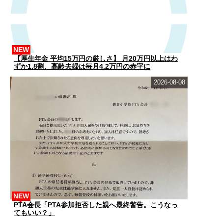
NEW
【厚生年金 平均15万円の厳しさ】 月20万円以上はわ
ずか1.8割、高齢夫婦は毎月4.2万円の赤字に
2026-08-08
NEW
PTA会長「PTA参加拒否した親へ最終警告。こうなっ
てもいい？」