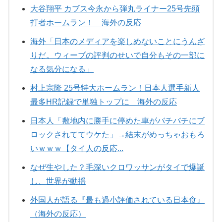
大谷翔平 カブス今永から弾丸ライナー25号先頭
打者ホームラン！ 海外の反応
海外「日本のメディアを楽しめないことにうんざ
りだ。ウィーブの評判のせいで自分もその一部に
なる気分になる」
村上宗隆 25号特大ホームラン！日本人選手新人
最多HR記録で単独トップに 海外の反応
日本人「敷地内に勝手に停めた車がバチバチにブ
ロックされててウケた」→結末がめっちゃおもろ
いｗｗｗ【タイ人の反応...
なぜ生やした？毛深いクロワッサンがタイで爆誕
し、世界が動揺
外国人が語る『最も過小評価されている日本食』
（海外の反応）