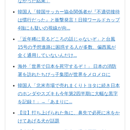
なかった結果」
韓国人「韓国サッカー協会関係者が『不適切接待
は慣行だった』と衝撃発言！日韓ワールドカップ
4強にも疑いの視線が向...
「近年稀に見るどころの話じゃないぞ」と台風
15号の予想進路に困惑する人が多数、偏西風が
全く通用していないんだけ...
海外「世界で日本を死守するぞ！」 日本の消防
署を訪れたちびっ子集団が世界をメロメロに
韓国人「北米市場で売れまくりトヨタに続き日本
のホンダやスズキも今年第2四半期に大幅な黒字
を記録！」→「あまりに...
【泣】打ち上げられた魚に、鼻先で必死に水をか
けてあげる犬が話題