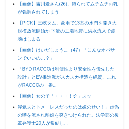
【画像】吉川愛さん(26)、縛られてムチムチお乳
が強調されてしまう
【PICK】三峡ダム、豪雨で13基の水門を開き大
規模放流開始か 下流の工場地帯に洪水流入で崩
壊はじまる
【画像】はいだしょうこ（47）「こんなオバサ
ンでいいの…？」
「BYD RACCOは利便性より安全性を優先した
設計」とEV推進派がスカスカ構造を絶賛、これ
がRACCOの一番...
【画像】女の子「・・・！💦」スッ
浮気夫とトメ「レスだったのは嫁のせい！」虚偽
の噂を流され離婚を突きつけられた。法学部の後
輩弁護士20人が集結し...