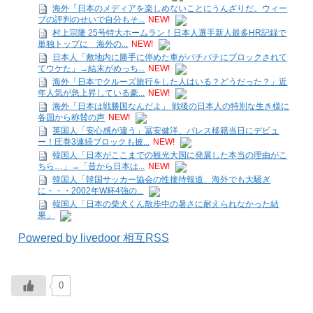
海外「日本のメディアを楽しめないことにうんざりだ。ウィー
ブの評判のせいで自分もそ...
NEW!
村上宗隆 25号特大ホームラン！日本人選手新人最多HR記録で
単独トップに 海外の...
NEW!
日本人「敷地内に勝手に停めた車がバチバチにブロックされて
てウケた」→結末がめっち...
NEW!
海外「日本でクルーズ旅行をした人はいる？どうだった？」近
年人気が急上昇している豪...
NEW!
海外「日本は戦勝国なんだよ」 戦後の日本人の特別な生き様に
各国から称賛の声
NEW!
英国人「安心感が違う」冨安健洋、パレス移籍当日にデビュ
ー！圧巻3連続ブロックも披...
NEW!
韓国人「日本がここまでの観光大国に発展した本当の理由がこ
ちら…」→「昔から日本は...
NEW!
韓国人「韓国サッカー協会の性接待報道、海外でも大騒ぎ
に・・・2002年W杯4強の...
韓国人「日本の柴犬くん散歩中の暑さに耐えられなかった結
果」
Powered by livedoor 相互RSS
0