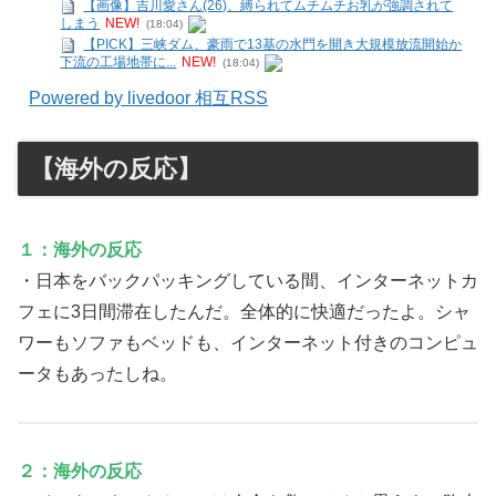
【画像】吉川愛さん(26)、縛られてムチムチお乳が強調されて
しまう
NEW!
(18:04)
【PICK】三峡ダム、豪雨で13基の水門を開き大規模放流開始か
下流の工場地帯に...
NEW!
(18:04)
Powered by livedoor 相互RSS
【海外の反応】
１：海外の反応
・日本をバックパッキングしている間、インターネットカ
フェに3日間滞在したんだ。全体的に快適だったよ。シャ
ワーもソファもベッドも、インターネット付きのコンピュ
ータもあったしね。
２：海外の反応