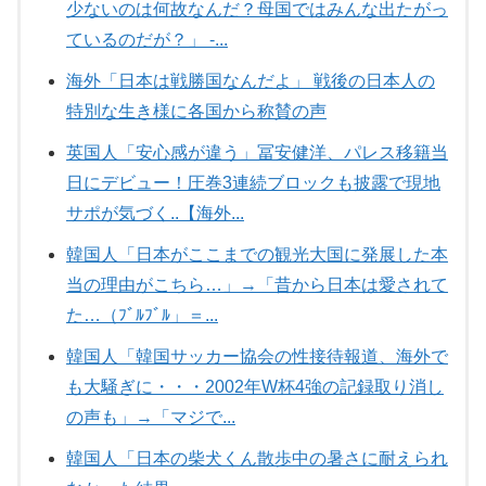
少ないのは何故なんだ？母国ではみんな出たがっ
ているのだが？」 -...
海外「日本は戦勝国なんだよ」 戦後の日本人の
特別な生き様に各国から称賛の声
英国人「安心感が違う」冨安健洋、パレス移籍当
日にデビュー！圧巻3連続ブロックも披露で現地
サポが気づく..【海外...
韓国人「日本がここまでの観光大国に発展した本
当の理由がこちら…」→「昔から日本は愛されて
た…（ﾌﾞﾙﾌﾞﾙ」＝...
韓国人「韓国サッカー協会の性接待報道、海外で
も大騒ぎに・・・2002年W杯4強の記録取り消し
の声も」→「マジで...
韓国人「日本の柴犬くん散歩中の暑さに耐えられ