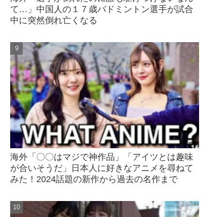
て…」中国人の１７歳バドミントン選手が試合
中に突然倒れ亡くなる
海外「〇〇はマジで神作品」「アイツとは趣味
が合いそうだ」日本人に好きなアニメを尋ねて
みた！2024話題の新作から過去の名作まで