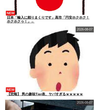
NEW
日本「輸入に頼りまくりです」高市「円安ホクホク！
ホクホクゥ！」←
2026-08-07
NEW
【悲報】 男の趣味Tier表、ヤバすぎるｗｗｗｗｗ
2026-08-07