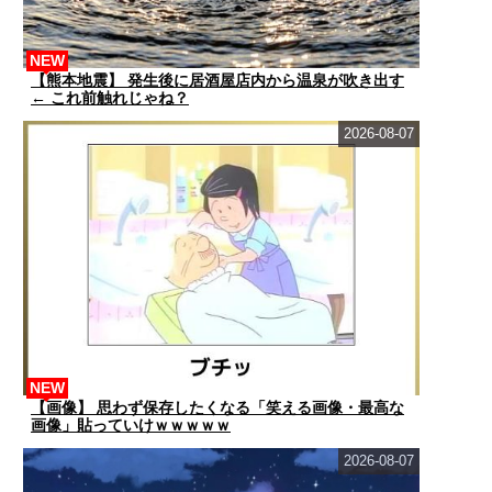
NEW
【熊本地震】 発生後に居酒屋店内から温泉が吹き出す
← これ前触れじゃね？
2026-08-07
NEW
【画像】 思わず保存したくなる「笑える画像・最高な
画像」貼っていけｗｗｗｗｗ
2026-08-07