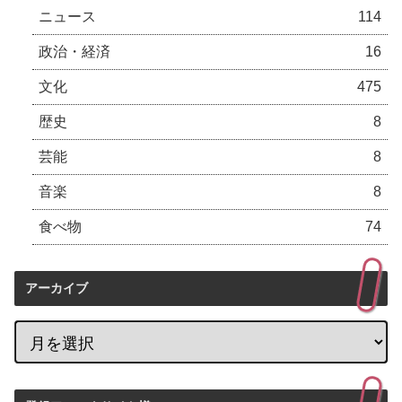
ニュース
114
政治・経済
16
文化
475
歴史
8
芸能
8
音楽
8
食べ物
74
アーカイブ