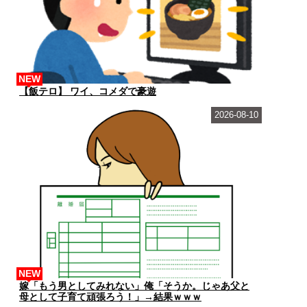
NEW
【飯テロ】 ワイ、コメダで豪遊
2026-08-10
NEW
嫁「もう男としてみれない」俺「そうか。じゃあ父と
母として子育て頑張ろう！」→結果ｗｗｗ