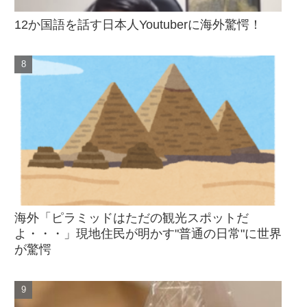
12か国語を話す日本人Youtuberに海外驚愕！
海外「ピラミッドはただの観光スポットだ
よ・・・」現地住民が明かす"普通の日常"に世界
が驚愕