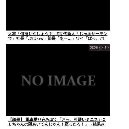
大将「何握りやしょう？」Z世代新人「じゃあサーモン
で」社長「ぶほっw」部長「あー…」ワイ「ばっ、バ
カ...
2026-08-10
【怒報】 電車乗り込みぼく「おっ、可愛いミニスカＯ
Ｌちゃんの隣あいてんじゃん！座ったろ！」→結果w
...