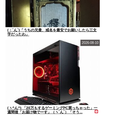
(；´ん`)「うちの兄貴、戒名を最安でお願いしたら三文
字だったわ」
2026-08-10
(ヽ^ん^) 「20万もするゲーミングPC買っちゃった」一
週間後「お届け物でーす」（ヽ´ん`）「そう...