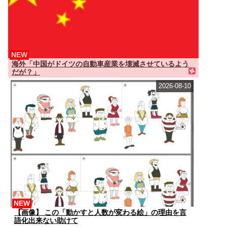
NEW
海外「中国がドイツの自動車産業を壊滅させているよう
だが？」
2026-08-10
NEW
【画像】 この「動かすと人数が変わる絵」の理由を言
語化出来ない助けて